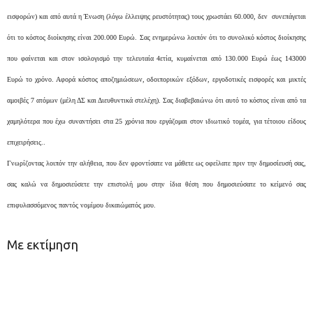
εισφορών) και από αυτά η Ένωση (λόγω έλλειψης ρευστότητας) τους χρωστάει 60.000, δεν συνεπάγεται
ότι το κόστος διοίκησης είναι 200.000 Ευρώ. Σας ενημερώνω λοιπόν ότι το συνολικό κόστος διοίκησης
που φαίνεται και στον ισολογισμό την τελευταία 4ετία, κυμαίνεται από 130.000 Ευρώ έως 143000
Ευρώ το χρόνο. Αφορά κόστος αποζημιώσεων, οδοιπορικών εξόδων, εργοδοτικές εισφορές και μικτές
αμοιβές 7 ατόμων (μέλη ΔΣ και Διευθυντικά στελέχη). Σας διαβεβαιώνω ότι αυτό το κόστος είναι από τα
χαμηλότερα που έχω συναντήσει στα 25 χρόνια που εργάζομαι στον ιδιωτικό τομέα, για τέτοιου είδους
επιχειρήσεις..
Γνωρίζοντας λοιπόν την αλήθεια, που δεν φροντίσατε να μάθετε ως οφείλατε πριν την δημοσίευσή σας,
σας καλώ να δημοσιεύσετε την επιστολή μου στην ίδια θέση που δημοσιεύσατε το κείμενό σας
επιφυλασσόμενος παντός νομίμου δικαιώματός μου.
Με εκτίμηση