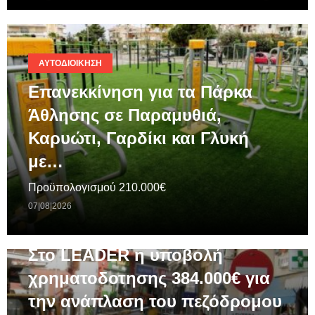
ΑΥΤΟΔΙΟΊΚΗΣΗ
Επανεκκίνηση για τα Πάρκα
Άθλησης σε Παραμυθιά,
Καρυώτι, Γαρδίκι και Γλυκή
με…
Προϋπολογισμού 210.000€
07|08|2026
ΓΕΝΙΚΆ
Στο LEADER η υποβολή
χρηματοδοτησης 384.000€ για
την ανάπλαση του πεζόδρομου