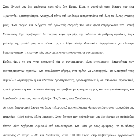
Στην Ένωσή μας δεν χαρίστηκε ποτέ ούτε ένα Ευρώ. Είναι η μοναδική στην Ήπειρο που έχει
«ζωντανές» δραστηριότητες. Απασχολεί πάνω από 50 άτομα (υπερδιπλάσια από όλες τις άλλες Ενώσεις
μαζί). Έχει ελεχθεί και ελέγχεται από ορκωτούς ελεγκτές που κάθε φορά ενημερώνουν την Γενική
Συνέλευση. Έχει προβλήματα λειτουργίας λόγω άρνησης της πολιτείας σε ρύθμιση οφειλών, λόγω
μείωσης της ρευστότητας των μελών της και λόγω πίεσης ιδιωτικών συμφερόντων για κλείσιμο
δραστηριοτήτων της κοινωνικής οικονομίας όπου εντάσσονται οι συνεταιρισμοί.
Πρέπει όμως να σας γίνει κατανοητό ότι οι συνεταιρισμοί είναι επιχειρήσεις. Επιχειρήσεις των
συνεταιρισμένων αγροτών. Και τουλάχιστον σήμερα, έτσι πρέπει να λειτουργούν. Τα Διοικητικά τους
συμβούλια δημιουργούν ή και κλείνουν δραστηριότητες, προσλαμβάνουν ή και απολύουν προσωπικό,
προσλαμβάνουν ή και απολύουν στελέχη, τα αμείβουν με κριτήρια αγοράς και ανταγωνιστικότητας και
λογοδοτούν σε αυτούς που τα εξέλεξαν. Τις Γενικές τους Συνελεύσεις.
Αν έχετε διαφορετική άποψη και όπως τηλεφωνικά μας απειλήσατε θα μας στείλετε στον εισαγγελέα σας
απαντάμε. «Ιδού πεδίον δόξης λαμπρό». Στην άσκηση των καθηκόντων μας δεν έχουμε να φοβηθούμε
τίποτε, ούτε δεχόμαστε εκβιασμό από οποιονδήποτε. Και κάτι για τους αριθμούς. Αν το κόστος
Διοίκησης (7 άτομα – ΔΣ και διευθυντές) είναι 140.000 Ευρώ (περιλαμβανομένων εργοδοτικών