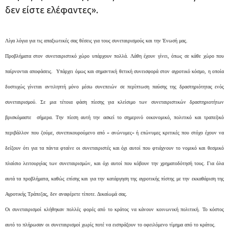
δεν είστε ελέφαντες».
Λίγα λόγια για τις απαξιωτικές σας θέσεις για τους συνεταιρισμούς και την Ένωσή μας.
Προβλήματα στον συνεταιριστικό χώρο υπάρχουν πολλά. Λάθη έχουν γίνει, όπως σε κάθε χώρο που
παίρνονται αποφάσεις. Υπάρχει όμως και σημαντική θετική συνεισφορά στον αγροτικό κόσμο, η οποία
δυστυχώς γίνεται αντιληπτή μόνο μέσω συνεπειών σε περίπτωση παύσης της δραστηριότητας ενός
συνεταιρισμού. Σε μια τέτοια φάση πίεσης για κλείσιμο των συνεταιριστικών δραστηριοτήτων
βρισκόμαστε σήμερα. Την πίεση αυτή την ασκεί το σημερινό οικονομικό, πολιτικό και τραπεζικό
περιβάλλον που ζούμε, συνεπικουρούμενο από « ανώνυμες» ή επώνυμες κριτικές που στόχο έχουν να
δείξουν ότι για τα πάντα φταίνε οι συνεταιριστές και όχι αυτοί που φτιάχνουν το νομικό και θεσμικό
πλαίσιο λειτουργίας των συνεταιρισμών, και όχι αυτοί που κόβουν την χρηματοδότησή τους. Για όλα
αυτά τα προβλήματα, καθώς επίσης και για την κατάργηση της αγροτικής πίστης με την εκκαθάριση της
Αγροτικής Τράπεζας, δεν αναφέρετε τίποτε. Δικαίωμά σας.
Οι συνεταιρισμοί κλήθηκαν πολλές φορές από το κράτος να κάνουν κοινωνική πολιτική. Το κόστος
αυτό το πλήρωσαν οι συνεταιρισμοί χωρίς ποτέ να εισπράξουν το οφειλόμενο τίμημα από το κράτος.