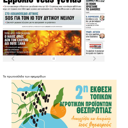
Τα
πρωτοσέλιδα
των
εφημερίδων