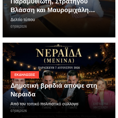
Παραμυθιώτη, Στρατηγού
Βλάσση και Μαυρομιχάλη…
Δελτίο τύπου
07|08|2026
ΕΚΔΗΛΏΣΕΙΣ
Δημοτική βραδιά απόψε στη
Νεράιδα
Από τον τοπικό πολιτιστικό σύλλογο
07|08|2026