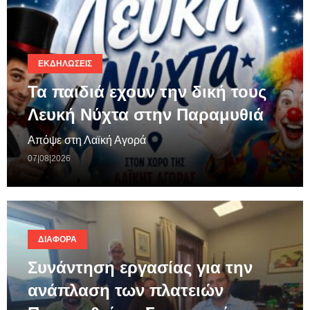
ΕΚΔΗΛΏΣΕΙΣ
Τα παιδιά εχουν την δική τους
Λευκή Νύχτα στην Παραμυθιά
Απόψε στη Λαϊκή Αγορά
07|08|2026
ΔΙΆΦΟΡΑ
Συνάντηση εργασίας για την
ανάπλαση των πλατειών