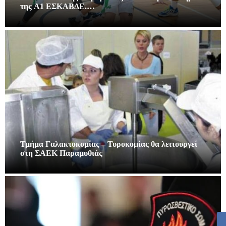
της A1 ΕΣΚΑΒΔΕ.…
Τμήμα Γαλακτοκομίας – Τυροκομίας θα λειτουργεί
στη ΣΑΕΚ Παραμυθιάς