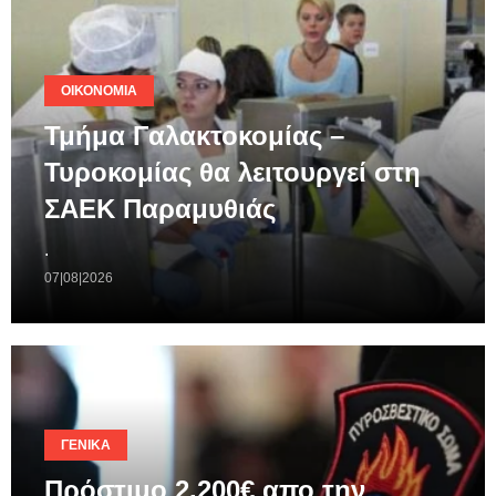
ΟΙΚΟΝΟΜΊΑ
Τμήμα Γαλακτοκομίας –
Τυροκομίας θα λειτουργεί στη
ΣΑΕΚ Παραμυθιάς
.
07|08|2026
ΓΕΝΙΚΆ
Πρόστιμο 2.200€ απο την