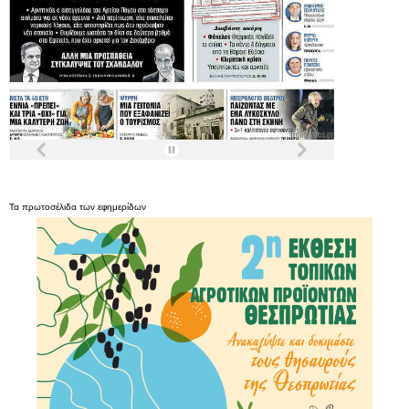
Τα
πρωτοσέλιδα
των
εφημερίδων