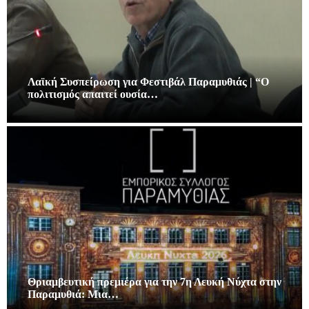
Λαϊκή Συσπείρωση για Φεστιβάλ Παραμυθιάς | “Ο
πολιτισμός απαιτεί ουσία…
Θριαμβευτική πρεμιέρα για την 7η Λευκή Νύχτα στην
Παραμυθιά: Μια…