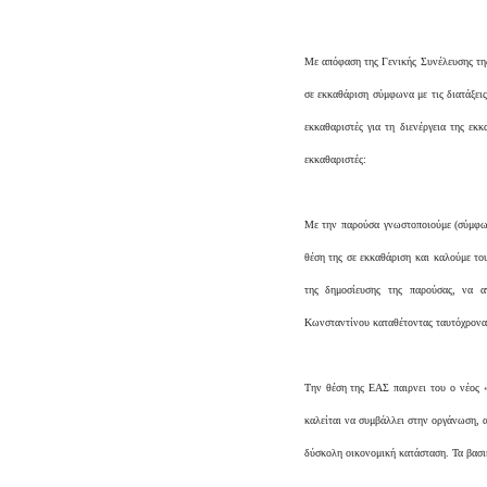
Με απόφαση της Γενικής Συνέλευσης τη
σε εκκαθάριση σύμφωνα με τις διατάξει
εκκαθαριστές για τη διενέργεια της εκ
εκκαθαριστές
:
Με την παρούσα γνωστοποιούμε (σύμφων
θέση της σε εκκαθάριση και καλούμε το
της δημοσίευσης της παρούσας, να α
Κωνσταντίνου καταθέτοντας ταυτόχρονα κ
Την θέση της ΕΑΣ παιρνει του ο νέος 
καλείται να συμβάλλει στην οργάνωση, 
δύσκολη οικονομική κατάσταση. Τα βασικ