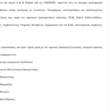
μένα σαν φορείς Α & Β Βαθμού από τον ΟΠΕΚΕΠΕ, τηρώντας όλες τις αυστηρές προδιαγραφές
Διαθέτουν πλήρη στελέχωση με Γεωπόνους, Τοπογράφους, οικονομολόγους και εξειδικευμένους
 όλους τους τομείς των αγροτικών δραστηριοτήτων (Δηλώσεις ΟΣΔΕ, Βιβλία Εσόδων-Εξόδων,
 Συμβουλευτικές Υπηρεσίες Μεταβολών, Εμημερώσεις για νέα ΚΑΠ, καλλιεργητικές συμβουλές,
ει εγκαταστάσεις που έχουν άμεση σχέση με την αγροτική παραγωγή (ζωοτροφές, γεωργικά εργαλεία,
τοφάρμακα κλπ).
ρωσης καλαμποκιού (Σκάνδαλο)
κιού (Νέα Σελεύκεια Ηγουμενίτσας)
γουμενίτσας.
Παραμυθιάς.
Φιλιατών.
άδου Πέρδικας