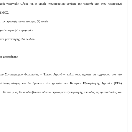
ρός γεωργικός κλήρος και οι μικρές κτηνοτροφικές μονάδες της περιοχής μας, στην πρωτοφανή
ΡΙΣΜΟΣ.
την προσοχή του σε τέσσερις (4) τομείς.
για λογαριασμό παραγωγών
και μεταποίησης ελαιολάδου
ι μεταποίησης
ικού Συνεταιρισμού Θεσπρωτίας – Ένωση Αγροτών» καλεί τους αγρότες να εγγραφούν στο νέο
ντίστοιχη αίτηση που θα βρίσκεται στα γραφεία των Κέντρων Εξυπηρέτησης Αγροτών (ΚΕΑ)
. Τα νέα μέλη, θα απολαμβάνουν ειδικών προνομίων εξυπηρέτησης από όλες τις εγκαταστάσεις και