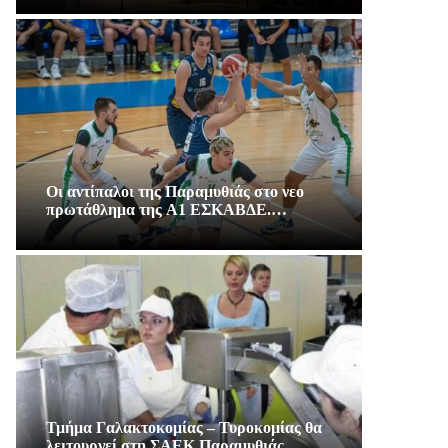
Οι αντίπαλοι της Παραμυθιάς στο νεο
πρωτάθλημα της A1 ΕΣΚΑΒΔΕ.…
Τμήμα Γαλακτοκομίας – Τυροκομίας θα
λειτουργεί στη ΣΑΕΚ Παραμυθιάς