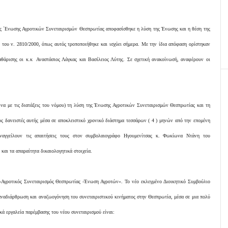
ς ΄Ενωσης Αγροτικών Συνεταιρισμών Θεσπρωτίας αποφασίσθηκε η λύση της Ένωσης και η θέση της
ς του ν. 2810/2000, όπως αυτός τροποποιήθηκε και ισχύει σήμερα. Με την ίδια απόφαση ορίστηκαν
καθάρισης οι κ.κ Αναστάσιος Λάγκας και Βασίλειος Λύτης. Σε σχετική ανακοίνωσή, αναφέρουν οι
α με τις διατάξεις του νόμου) τη λύση της Ένωσης Αγροτικών Συνεταιρισμών Θεσπρωτίας και τη
υς δανειστές αυτής μέσα σε αποκλειστικό χρονικό διάστημα τεσσάρων ( 4 ) μηνών από την επομένη
ναγγείλουν τις απαιτήσεις τους στον συμβολαιογράφο Ηγουμενίτσας κ. Φωκίωνα Ντάνη του
αι τα απαραίτητα δικαιολογητικά στοιχεία.
«Αγροτικός Συνεταιρισμός Θεσπρωτίας -Ένωση Αγροτών». Το νέο εκλεγμένο Διοικητικό Συμβούλιο
αναδιάρθρωση και αναζωογόνηση του συνεταιριστικού κινήματος στην Θεσπρωτία, μέσα σε μια πολύ
ά εργαλεία παρέμβασης του νέου συνεταιρισμού είναι: