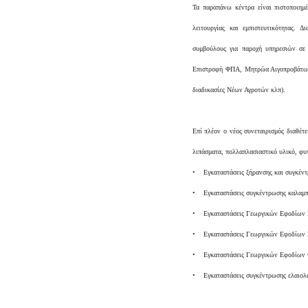
Τα παραπάνω κέντρα είναι πιστοποιη
λειτουργίας και εμπιστευτικότητας. 
συμβούλους για παροχή υπηρεσιών σε
Επιστροφή ΦΠΑ, Μητρώα Αιγοπροβάτων,
διαδικασίες Νέων Αγροτών κλπ).
Επί πλέον ο νέος συνεταιρισμός διαθέτ
λιπάσματα, πολλαπλασιαστικό υλικό, φυ
• Εγκαταστάσεις ξήρανσης και συγκέντ
• Εγκαταστάσεις συγκέντρωσης καλαμπο
• Εγκαταστάσεις Γεωργικών Εφοδίων Η
• Εγκαταστάσεις Γεωργικών Εφοδίων 
• Εγκαταστάσεις Γεωργικών Εφοδίων 
• Εγκαταστάσεις συγκέντρωσης ελαιολ