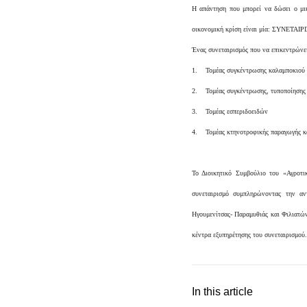
Η απάντηση που μπορεί να δώσει ο μικ
οικονομική κρίση είναι μία: ΣΥΝΕΤΑΙ
Ένας συνεταιρισμός που να επικεντρώνει 
1. Τομέας συγκέντρωσης καλαμποκιού 
2. Τομέας συγκέντρωσης, τυποποίησης 
3. Τομέας εσπεριδοειδών
4. Τομέας κτηνοτροφικής παραγωγής κα
Το Διοικητικό Συμβούλιο του «Αγροτ
συνεταιρισμό συμπληρώνοντας την α
Ηγουμενίτσας- Παραμυθιάς και Φιλιατών
κέντρα εξυπηρέτησης του συνεταιρισμού.
In this article