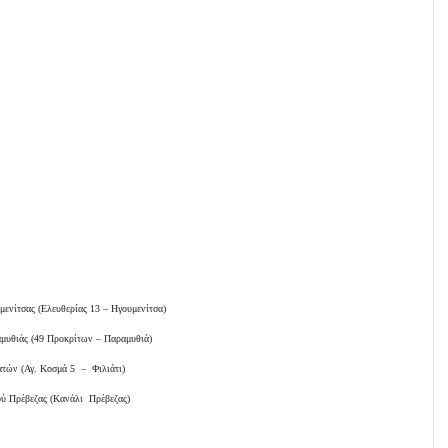
νίτσας (Ελευθερίας 13 – Ηγουμενίτσα)
υθιάς (49 Προκρίτων – Παραμυθιά)
τών (Αγ. Κοσμά 5 – Φιλιάτι)
 Πρέβεζας (Κανάλι Πρέβεζας)