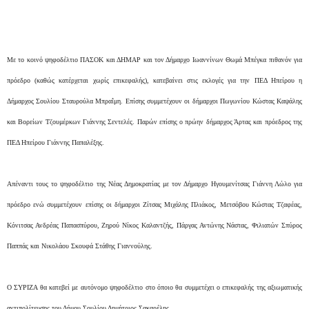
Με το κοινό ψηφοδέλτιο ΠΑΣΟΚ και ΔΗΜΑΡ και τον Δήμαρχο Ιωαννίνων Θωμά Μπέγκα πιθανόν για
πρόεδρο (καθώς κατέρχεται χωρίς επικεφαλής), κατεβαίνει στις εκλογές για την ΠΕΔ Ηπείρου η
Δήμαρχος Σουλίου Σταυρούλα Μπραΐμη. Επίσης συμμετέχουν οι δήμαρχοι Πωγωνίου Κώστας Καψάλης
και Βορείων Τζουμέρκων Γιάννης Σεντελές. Παρών επίσης ο πρώην δήμαρχος Άρτας και πρόεδρος της
ΠΕΔ Ηπείρου Γιάννης Παπαλέξης.
Απέναντι τους το ψηφοδέλτιο της Νέας Δημοκρατίας με τον Δήμαρχο Ηγουμενίτσας Γιάννη Λώλο για
πρόεδρο ενώ συμμετέχουν επίσης οι δήμαρχοι Ζίτσας Μιχάλης Πλιάκος, Μετσόβου Κώστας Τζαφέας,
Κόνιτσας Ανδρέας Παπασπύρου, Ζηρού Νίκος Καλαντζής, Πάργας Αντώνης Νάστας, Φιλιατών Σπύρος
Παππάς και Νικολάου Σκουφά Στάθης Γιαννούλης.
Ο ΣΥΡΙΖΑ θα κατεβεί με αυτόνομο ψηφοδέλτιο στο όποιο θα συμμετέχει ο επικεφαλής της αξιωματικής
αντιπολίτευσης του Δήμου Σουλίου Δημήτριος Σακαρέλης.