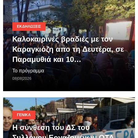
ΕΚΔΗΛΏΣΕΙΣ
Καλοκαιρινές βραδιές με τον
Καραγκιόζη απο τη Δευτέρα, σε
Παραμυθιά και 10…
Το πρόγραμμα
08|08|2026
ΓΕΝΙΚΆ
Η σύνθεση του ΔΣ του
Συλλόγου Εργαζομένων ΟΤΑ