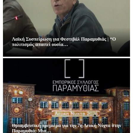
Λαϊκή Συσπείρωση για Φεστιβάλ Παραμυθιάς | “Ο
πολιτισμός απαιτεί ουσία…
Θριαμβευτική πρεμιέρα για την 7η Λευκή Νύχτα στην
Παραμυθιά: Μια…