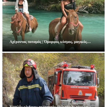
Αχέροντας ποταμός | Όμορφος κόσμος, μαγικός…
Υψηλός κίνδυνος πυρκαγιάς (δείκτης 3) σήμερα