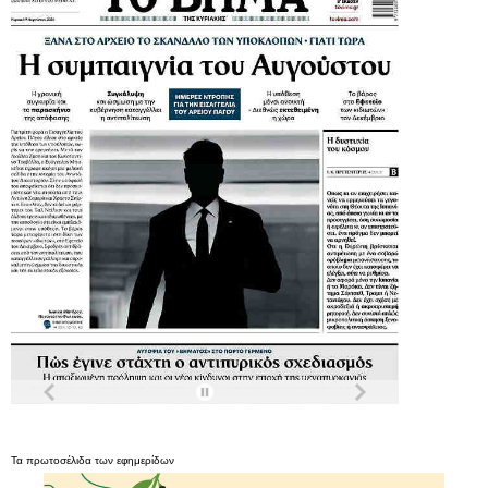
Τα
πρωτοσέλιδα
των
εφημερίδων