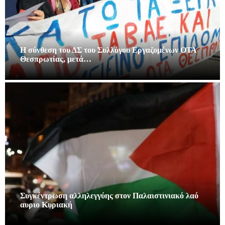
Η σύνθεση του ΔΣ του Συλλόγου Εργαζομένων ΟΤΑ
Θεσπρωτίας, μετά…
Συγκέντρωση αλληλεγγύης στον Παλαιστινιακό λαό
αυριο Κυριακή