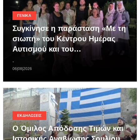
ΓΕΝΙΚΆ
Συγκίνησε η παράσταση «Με τη
σιωπή» του Κέντρου Ημέρας
Αυτισμού και του…
.
06|08|2026
ΕΚΔΗΛΏΣΕΙΣ
Ο Όμιλος Απόδοσης Τιμών και
Ιστορικής Αναβίωσης Σουλίου,