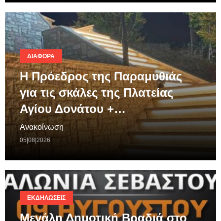
ΔΙΆΦΟΡΑ
Η Πρόεδρος της Παραμυθιάς
για τις σκάλες της Πλατείας
Αγίου Δονάτου +…
Ανακοίνωση
05|08|2026
ΕΚΔΗΛΏΣΕΙΣ
Μεγάλη Δημοτική Βραδιά στο