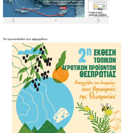
Τα
πρωτοσέλιδα
των
εφημερίδων