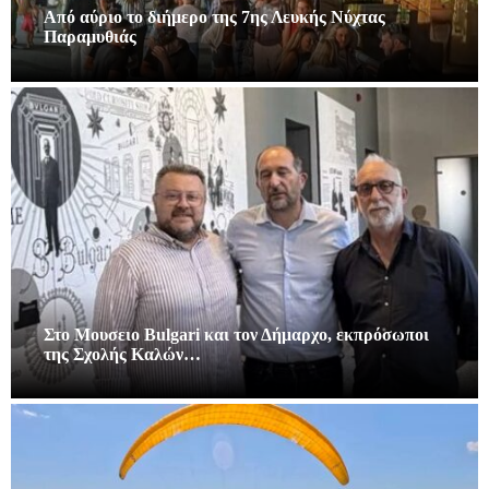
Από αύριο το διήμερο της 7ης Λευκής Νύχτας
Παραμυθιάς
Στο Μουσειο Bulgari και τον Δήμαρχο, εκπρόσωποι
της Σχολής Καλών…