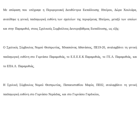
Με απόφαση που υπέγραψε η Περιφερειακή Διευθύντρια Εκπαίδευσης Ηπείρου, Δώρα Χουλιάρα,
ανατέθηκε η γενική παιδαγωγική ευθύνη των σχολείων της περιφέρειας Ηπείρου, μεταξύ των οποίων
και στην Παραμυθιά, στους Σχολικούς Συμβούλους Δευτεροβάθμιας Εκπαίδευσης, ως εξής:
Ο Σχολικός Σύμβουλος Νομού Θεσπρωτίας, Μπασούνας Αθανάσιος, ΠΕ19-20, αναλαμβάνει τη γενική
παιδαγωγική ευθύνη στο Γυμνάσιο Παραμυθιάς, το Ε.Ε.Ε.Ε.Κ Παραμυθιάς, το ΓΕ.Λ. Παραμυθιάς, και
το ΕΠΑ.Λ. Παραμυθιάς,
Η Σχολική Σύμβουλος Νομού Θεσπρωτίας, Παπαευσταθίου Μαρία, ΠΕ02, αναλαμβάνει τη γενική
παιδαγωγική ευθύνη στο Γυμνάσιο Νεράιδας, και στο Γυμνάσιο Γαρδικίου,