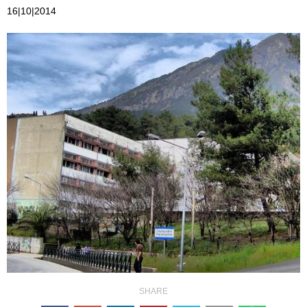
16|10|2014
SHARE