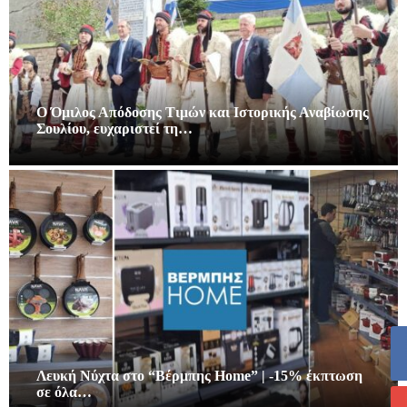
Ο Όμιλος Απόδοσης Τιμών και Ιστορικής Αναβίωσης
Σουλίου, ευχαριστεί τη…
Λευκή Νύχτα στο “Βέρμπης Home” | -15% έκπτωση
σε όλα…