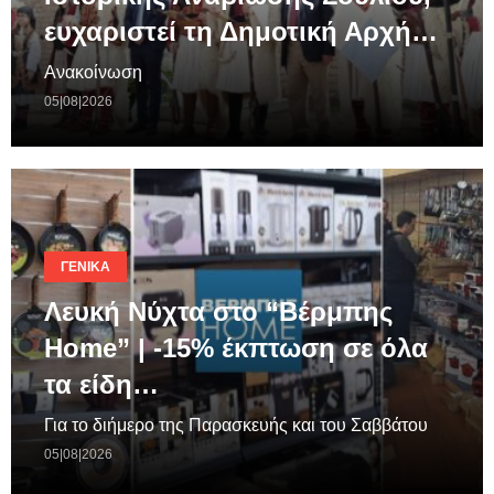
ευχαριστεί τη Δημοτική Αρχή…
Ανακοίνωση
05|08|2026
ΓΕΝΙΚΆ
Λευκή Νύχτα στο “Βέρμπης
Home” | -15% έκπτωση σε όλα
τα είδη…
Για το διήμερο της Παρασκευής και του Σαββάτου
05|08|2026