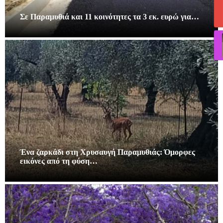
Σε Παραμυθιά και 11 κοινότητες τα 3 εκ. ευρώ για…
Ένα ζαρκάδι στη Χρυσαυγή Παραμυθιάς: Όμορφες
εικόνες από τη φύση…