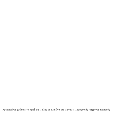
Κρεμασμένος βρέθηκε το πρωί της Τρίτης σε ελαιώνα στο Καυρώτι Παραμυθιάς, 61χρονος ημεδαπός,