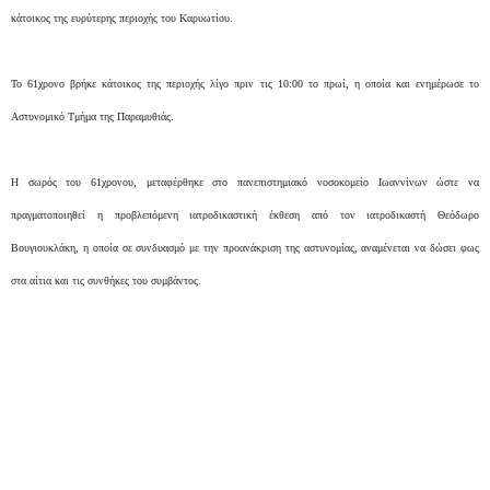
κάτοικος της ευρύτερης περιοχής του Καρυωτίου.
Το 61χρονο βρήκε κάτοικος της περιοχής λίγο πριν τις 10:00 το πρωί, η οποία και ενημέρωσε το
Αστυνομικό Τμήμα της Παραμυθιάς.
Η σωρός του 61χρονου, μεταφέρθηκε στο πανεπιστημιακό νοσοκομείο Ιωαννίνων ώστε να
πραγματοποιηθεί η προβλεπόμενη ιατροδικαστική έκθεση από τον ιατροδικαστή Θεόδωρο
Βουγιουκλάκη, η οποία σε συνδυασμό με την προανάκριση της αστυνομίας, αναμένεται να δώσει φως
στα αίτια και τις συνθήκες του συμβάντος.