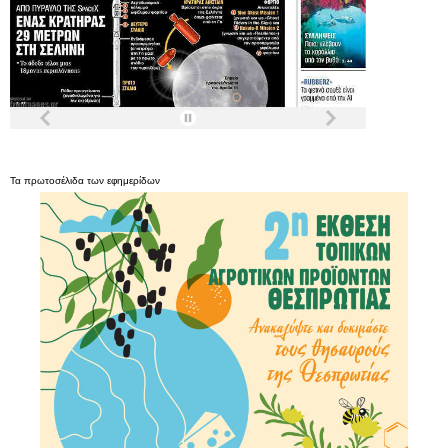
Τα
πρωτοσέλιδα
των
εφημερίδων