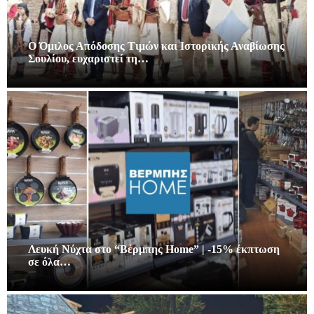
Ο Όμιλος Απόδοσης Τιμών και Ιστορικής Αναβίωσης
Σουλίου, ευχαριστεί τη…
Λευκή Νύχτα στο “Βέρμπης Home” | -15% έκπτωση
σε όλα…