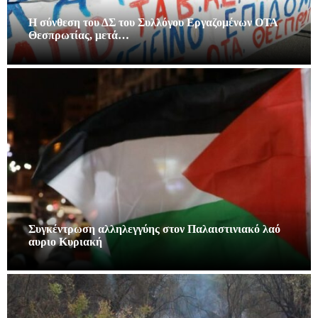
Η σύνθεση του ΔΣ του Συλλόγου Εργαζομένων ΟΤΑ
Θεσπρωτίας, μετά…
Συγκέντρωση αλληλεγγύης στον Παλαιστινιακό λαό
αυριο Κυριακή