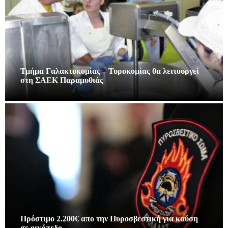
Τμήμα Γαλακτοκομίας – Τυροκομίας θα λειτουργεί
στη ΣΑΕΚ Παραμυθιάς
Πρόστιμο 2.200€ απο την Πυροσβεστική για καύση
σε οικόπεδο