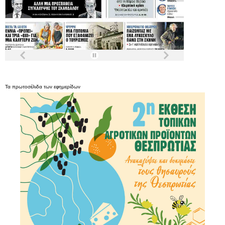
Τα
πρωτοσέλιδα
των
εφημερίδων