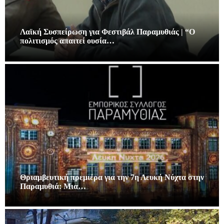
Λαϊκή Συσπείρωση για Φεστιβάλ Παραμυθιάς | “Ο
πολιτισμός απαιτεί ουσία…
Θριαμβευτική πρεμιέρα για την 7η Λευκή Νύχτα στην
Παραμυθιά: Μια…