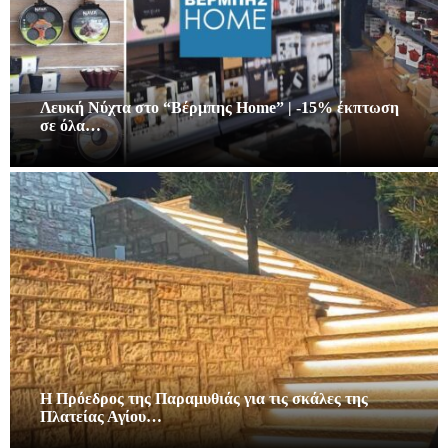
Λευκή Νύχτα στο “Βέρμπης Home” | -15% έκπτωση
σε όλα…
Η Πρόεδρος της Παραμυθιάς για τις σκάλες της
Πλατείας Αγίου…