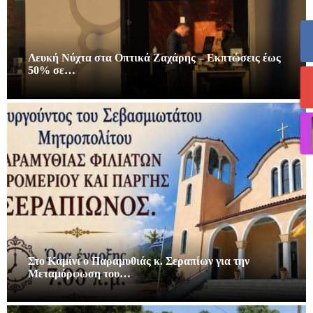
Λευκή Νύχτα στα Οπτικά Ζαχάρης – Εκπτώσεις έως
50% σε…
Στο Καμίνι ο Παραμυθιάς κ. Σεραπίων για την
Μεταμόρφωση του…