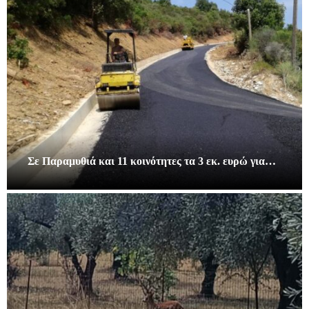
Σε Παραμυθιά και 11 κοινότητες τα 3 εκ. ευρώ για…