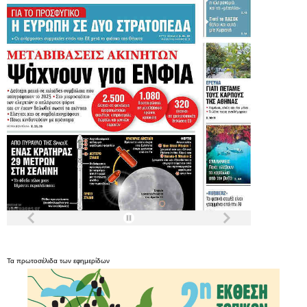
Τα
πρωτοσέλιδα
των
εφημερίδων