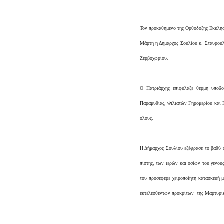
Τον προκαθήμενο της Ορθόδοξης Εκκλησ
Μάρτη η Δήμαρχος Σουλίου κ. Σταυρούλ
Ζερβοχωρίου.
Ο Πατριάρχης επιφύλαξε θερμή υποδο
Παραμυθιάς, Φιλιατών Γηρομερίου και Π
όλους.
Η Δήμαρχος Σουλίου εξέφρασε το βαθύ 
πίστης, των ιερών και οσίων του γένου
του προσέφερε χειροποίητη κατασκευή 
εκτελεσθέντων προκρίτων της Μαρτυρι