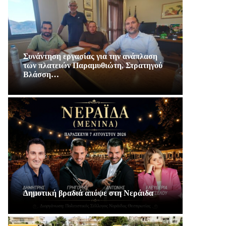
Συνάντηση εργασίας για την ανάπλαση
των πλατειών Παραμυθιώτη, Στρατηγού
Βλάσση…
Δημοτική βραδιά απόψε στη Νεράιδα