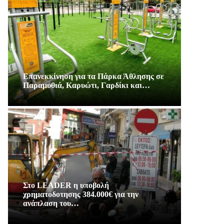
Επανεκκίνηση για τα Πάρκα Άθλησης σε
Παραμυθιά, Καρυώτι, Γαρδίκι και…
Στο LEADER η υποβολή
χρηματοδοτησης 384.000€ για την
ανάπλαση του…