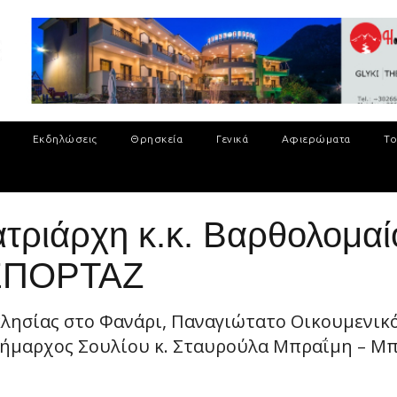
Εκδηλώσεις
Θρησκεία
Γενικά
Αφιερώματα
Το
ατριάρχη κ.κ. Βαρθολομα
ΕΠΟΡΤΑΖ
λησίας στο Φανάρι, Παναγιώτατο Οικουμενικό
ήμαρχος Σουλίου κ. Σταυρούλα Μπραΐμη – Μπότ