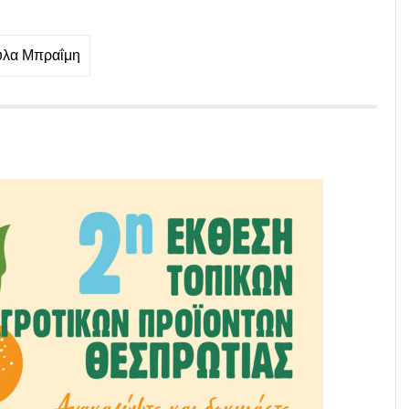
ύλα Μπραΐμη