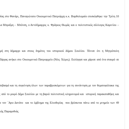
ίας στο Φανάρι, Παναγιώτατο Οικουμενικό Πατριάρχη κ.κ. Βαρθολομαίο επισκέφθηκε την Τρίτη 10
α Μπραΐμη – Μπότση, ο Αντιδήμαρχος κ. Φράγκος Θωμάς και ο πολιτιστικός σύλλογος Καμινίου –
μή στη Δήμαρχο και στους δημότες του ιστορικού Δήμου Σουλίου. Τόνισε ότι η Μητρόπολη
άργας ανήκει στο Οικουμενικό Πατριαρχείο (Νέες Χώρες). Ευλόγησε και χάρισε από ένα σταυρό σε
σεβασμό και τη συγκίνηση όλων των παραβρισκόμενων για τη συνάντηση με τον θεματοφύλακα της
ς από το μικρό Δήμο Σουλίου με τη βαριά πολιτιστική κληρονομιά και ιστορική παρακαταθήκη και
με τον ΄Αγιο Δονάτο και το έμβλημα της Ελευθερίας που βρίσκεται πάνω από το μνημείο των 49
κής Παραμυθιάς.