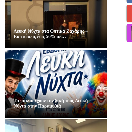
Λευκή Νύχτα στα Οπτικά Ζαχάρης –
Εκπτώσεις έως 50% σε…
Τα παιδιά εχουν την δική τους Λευκή
Νύχτα στην Παραμυθιά