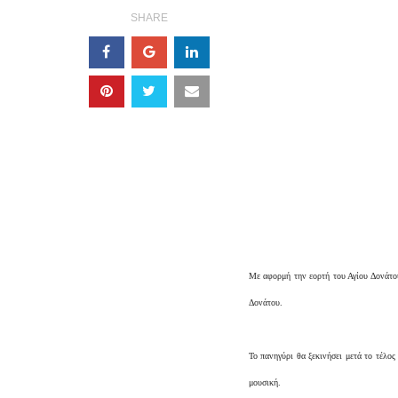
SHARE
Με αφορμή την εορτή του Αγίου Δονάτου
Δονάτου.
Το πανηγύρι θα ξεκινήσει μετά το τέλος
μουσική.