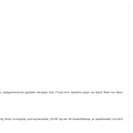
, πραγματοποιείται ημερήσιο πανηγύρι στην Γλυκη στον προαύλιο χώρο του Ιερού Ναού του Αγίου
 της θείας λειτουργίας μετά αρτοκλασίας (10:00 πμ) και θα διασκεδάσουμε με παραδοσιακή ζωντανή