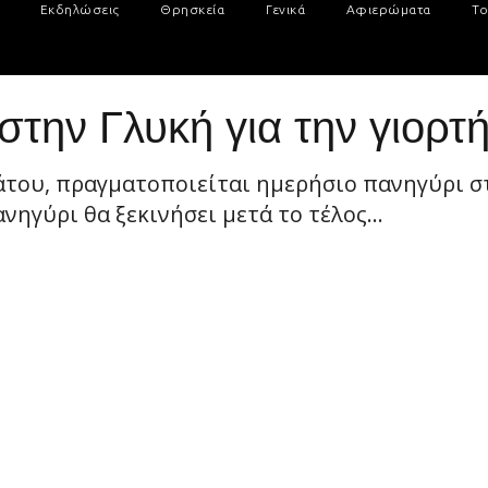
Εκδηλώσεις
Θρησκεία
Γενικά
Αφιερώματα
Το
την Γλυκή για την γιορτή
άτου, πραγματοποιείται ημερήσιο πανηγύρι σ
νηγύρι θα ξεκινήσει μετά το τέλος...