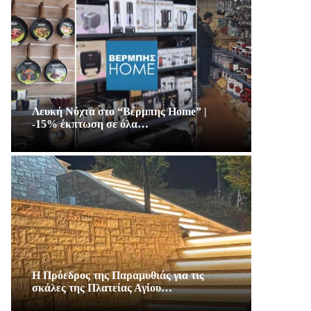
Λευκή Νύχτα στο “Βέρμπης Home” |
-15% έκπτωση σε όλα…
Η Πρόεδρος της Παραμυθιάς για τις
σκάλες της Πλατείας Αγίου…