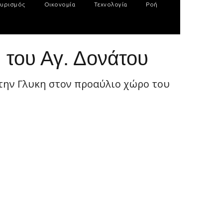
υρισμός
Οικονομία
Τεχνολογία
Ροή
 του Αγ. Δονάτου
την Γλυκη στον προαύλιο χώρο του