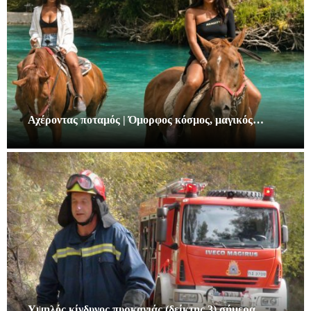
Αχέροντας ποταμός | Όμορφος κόσμος, μαγικός…
Υψηλός κίνδυνος πυρκαγιάς (δείκτης 3) σήμερα