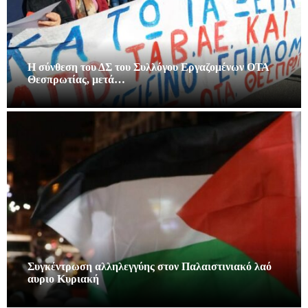
Η σύνθεση του ΔΣ του Συλλόγου Εργαζομένων ΟΤΑ
Θεσπρωτίας, μετά…
Συγκέντρωση αλληλεγγύης στον Παλαιστινιακό λαό
αυριο Κυριακή