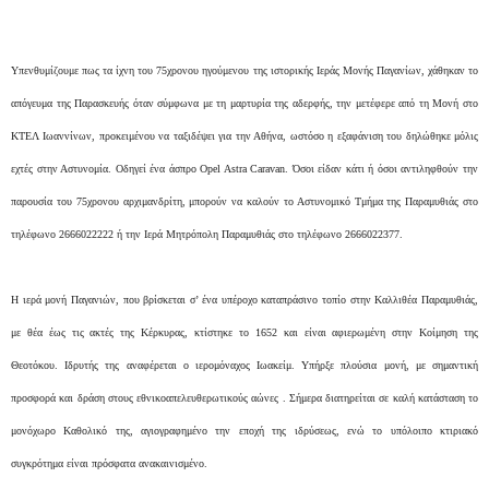
Υπενθυμίζουμε πως τα ίχνη του 75χρονου ηγούμενου της ιστορικής Ιεράς Μονής Παγανίων, χάθηκαν το
απόγευμα της Παρασκευής όταν σύμφωνα με τη μαρτυρία της αδερφής, την μετέφερε από τη Μονή στο
ΚΤΕΛ Ιωαννίνων, προκειμένου να ταξιδέψει για την Αθήνα, ωστόσο η εξαφάνιση του δηλώθηκε μόλις
εχτές στην Αστυνομία. Οδηγεί ένα άσπρο Opel Astra Caravan. Όσοι είδαν κάτι ή όσοι αντιληφθούν την
παρουσία του 75χρονου αρχιμανδρίτη, μπορούν να καλούν το Αστυνομικό Τμήμα της Παραμυθιάς στο
τηλέφωνο 2666022222 ή την Ιερά Μητρόπολη Παραμυθιάς στο τηλέφωνο 2666022377.
Η ιερά μονή Παγανιών, που βρίσκεται σ’ ένα υπέροχο καταπράσινο τοπίο στην Καλλιθέα Παραμυθιάς,
με θέα έως τις ακτές της Κέρκυρας, κτίστηκε το 1652 και είναι αφιερωμένη στην Κοίμηση της
Θεοτόκου. Ιδρυτής της αναφέρεται ο ιερομόναχος Ιωακείμ. Υπήρξε πλούσια μονή, με σημαντική
προσφορά και δράση στους εθνικοαπελευθερωτικούς αώνες . Σήμερα διατηρείται σε καλή κατάσταση το
μονόχωρο Καθολικό της, αγιογραφημένο την εποχή της ιδρύσεως, ενώ το υπόλοιπο κτιριακό
συγκρότημα είναι πρόσφατα ανακαινισμένο.