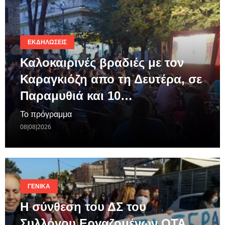
ΕΚΔΗΛΏΣΕΙΣ
Καλοκαιρινές βραδιές με τον
Καραγκιόζη απο τη Δευτέρα, σε
Παραμυθιά και 10…
Το πρόγραμμα
08|08|2026
ΓΕΝΙΚΆ
Η σύνθεση του ΔΣ του
Συλλόγου Εργαζομένων ΟΤΑ