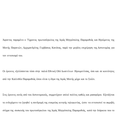
Άφαντος παραμένει ο 75χρονος πρωτοσύγκελος της Ιεράς Μητρόπολης Παραμυθιάς και Ηγούμενος της
Μονής Παγανιών, Αρχιμανδρίτης Γερβάσιος Κανάτας, παρά την μεγάλη επιχείρηση της Αστυνομίας για
τον εντοπισμό του.
Οι έρευνες εξελίσσονται τόσο στην παλιά Εθνική Οδό Ιωαννίνων Ηγουμενίτσας, όσο και σε κοινότητες
από την Καλλιθέα Παραμυθιάς όπου είναι η έδρα της Ιεράς Μονής μέχρι και το Σούλι.
Στις έρευνες εκτός από του Αστυνομικούς, συμμετέχουν απλοί πολίτες καθώς και ρασοφόροι. Εξετάζεται
το ενδεχόμενο να ζητηθεί η συνδρομή της εταιρείας κινητής τηλεφωνίας, ώστε να εντοπιστεί το ακριβές
στίγμα της συσκευής του πρωτοσύγκελου της Ιεράς Μητρόπολης Παραμυθιάς, κατά την διάρκεια που το