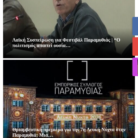
Λαϊκή Συσπείρωση για Φεστιβάλ Παραμυθιάς | “Ο
πολιτισμός απαιτεί ουσία…
Θριαμβευτική πρεμιέρα για την 7η Λευκή Νύχτα στην
Παραμυθιά: Μια…