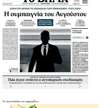
Τα
πρωτοσέλιδα
των
εφημερίδων