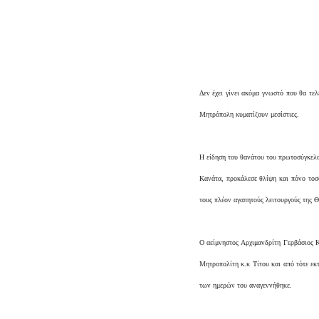
Δεν έχει γίνει ακόμα γνωστό που θα τε
Μητρόπολη κυματίζουν μεσίστιες.
Η είδηση του θανάτου του πρωτοσύγκελ
Κανάτα, προκάλεσε θλίψη και πόνο τοσ
τους πλέον αγαπητούς λειτουργούς της 
Ο αείμνηστος Αρχιμανδρίτη Γερβάσιος 
Μητροπολίτη κ.κ Τίτου και από τότε ε
των ημερών του αναγεννήθηκε.