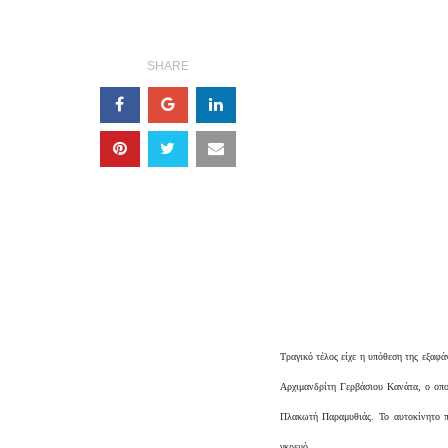
SHARE
Τραγικό τέλος είχε η υπόθεση της εξα
Αρχιμανδρίτη Γερβάσιου Κανάτα, ο οπο
Πλακωτή Παραμυθιάς. Το αυτοκίνητο π
γκρεμό.