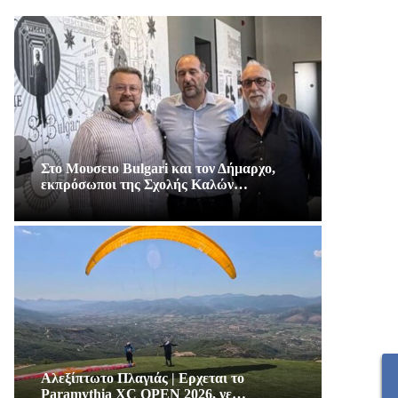
Στο Μουσειο Bulgari και τον Δήμαρχο,
εκπρόσωποι της Σχολής Καλών…
Αλεξίπτωτο Πλαγιάς | Ερχεται το
Paramythia XC OPEN 2026, νε…