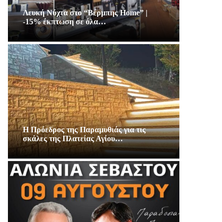
Λευκή Νύχτα στο “Βέρμπης Home” |
-15% έκπτωση σε όλα…
Η Πρόεδρος της Παραμυθιάς για τις
σκάλες της Πλατείας Αγίου…