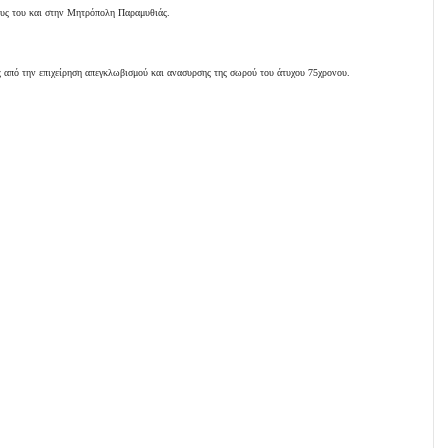
ους του και στην Μητρόπολη Παραμυθιάς.
ες από την επιχείρηση απεγκλωβισμού και ανασυρσης της σωρού του άτυχου 75χρονου.