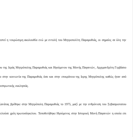
λεστεί η νεκρώσιµη ακολουθία ενώ με εντολή του Μητροπολίτη Παραμυθιάς, οι σημαίες σε όλη την
ου της Ιεράς Μητρόπολης Παραμυθιάς και Ηγούμενου της Μονής Παγανιών, Αρχιμανδρίτη Γερβάσιο
ο στην κοινωνία της Παραμυθιάς όσο και στην επικράτεια της Ιερης Μητρόπολης καθώς ήταν από
Θεσπρωτικής εκκλησιάς.
Κανάτας βρέθηκε στην Μητρόπολη Παραμυθιάς το 1975, μαζί με την ενθρόνιση του Σεβασμιοτατου
κτελούσε χρέη πρωτοσύγκελου. Τοποθετήθηκε Ηγούμενος στην Ιστορική Μονή Παγανιών η οποία επι