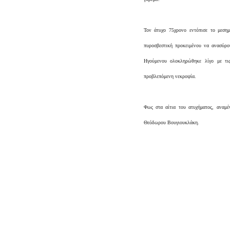
Τον άτυχο 75χρονο εντόπισε το μεσημ
πυροσβεστική προκειμένου να ανασύρ
Ηγούμενου ολοκληρώθηκε λίγο με τις
προβλεπόμενη νεκροψία.
Φως στα αίτια του ατυχήματος, αναμέ
Θεόδωρου Βουγιουκλάκη.