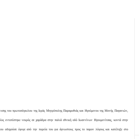
φάνισης του πρωτοσύγκελου της Ιεράς Μητρόπολης Παραμυθιάς και Ηγούμενου της Μονής Παγανιών,
ίος εντοπίστηκε νεκρός σε χαράδρα στην παλιά εθνική οδό Ιωαννίνων Ηγουμενίτσας, κοντά στην
ου οδηγούσε έφυγε από την πορεία του για άγνωστους προς το παρον λόγους και κατέληξε στο