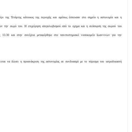
έρι της Τετάρτης κάτοικος της περιοχής και αμέσως έσπευσαν στο σημείο η αστυνομία και η
ουν την σωρό του. Η επιχείρηση απεγκλωβισμού από το οχημα και η ανάσυρση της σωρού του
 15:30 και στην συνέχεια μεταφέρθηκε στο πανεπιστημιακό νοσοκομείο Ιωαννινων για την
νεται να δώσει η προανάκριση της αστυνομίας σε συνδυασμό με το πόρισμα του ιατροδικαστή