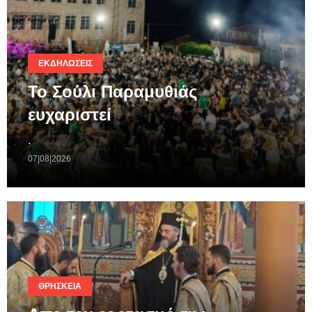
ΕΚΔΗΛΏΣΕΙΣ
Το Σούλι Παραμυθιάς
ευχαριστεί
.
07|08|2026
ΘΡΗΣΚΕΊΑ