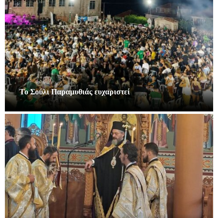
Το Σούλι Παραμυθιάς ευχαριστεί