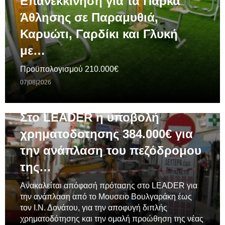
Επανεκκίνηση για τα Πάρκα
Άθλησης σε Παραμυθιά,
Καρυώτι, Γαρδίκι και Γλυκή
με…
Προϋπολογισμού 210.000€
07|08|2026
ΓΕΝΙΚΆ
Στο LEADER η υποβολή
χρηματοδοτησης 384.000€ για
την ανάπλαση του πεζόδρομου
της…
Ανακαλείται απόφασή πρότασης στο LEADER για
την ανάπλαση από το Μουσειο Βουλγαράκη έως
τον Ι.Ν. Δονάτου, για την αποφυγή διπλής
χρηματοδότησης και την ομαλή προώθηση της νέας