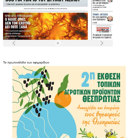
Τα
πρωτοσέλιδα
των
εφημερίδων