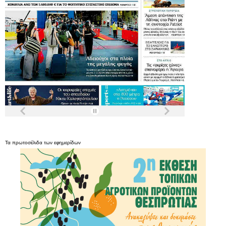
Τα
πρωτοσέλιδα
των
εφημερίδων