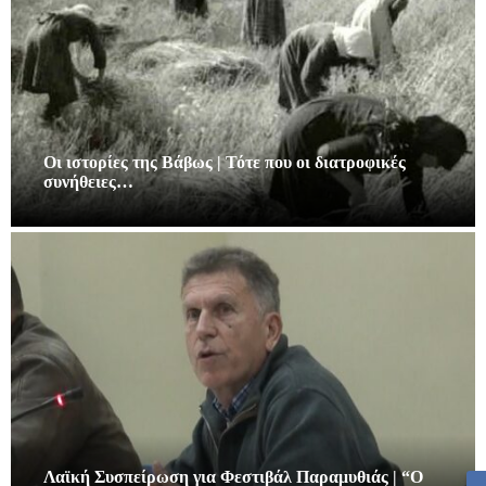
Οι ιστορίες της Βάβως | Τότε που οι διατροφικές
συνήθειες…
Λαϊκή Συσπείρωση για Φεστιβάλ Παραμυθιάς | “Ο