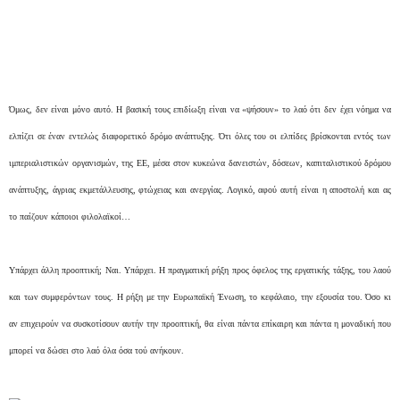
Όμως, δεν είναι μόνο αυτό. Η βασική τους επιδίωξη είναι να «ψήσουν» το λαό ότι δεν έχει νόημα να
ελπίζει σε έναν εντελώς διαφορετικό δρόμο ανάπτυξης. Ότι όλες του οι ελπίδες βρίσκονται εντός των
ιμπεριαλιστικών οργανισμών, της ΕΕ, μέσα στον κυκεώνα δανειστών, δόσεων, καπιταλιστικού δρόμου
ανάπτυξης, άγριας εκμετάλλευσης, φτώχειας και ανεργίας. Λογικό, αφού αυτή είναι η αποστολή και ας
το παίζουν κάποιοι φιλολαϊκοί…
Υπάρχει άλλη προοπτική; Ναι. Υπάρχει. Η πραγματική ρήξη προς όφελος της εργατικής τάξης, του λαού
και των συμφερόντων τους. Η ρήξη με την Ευρωπαϊκή Ένωση, το κεφάλαιο, την εξουσία του. Όσο κι
αν επιχειρούν να συσκοτίσουν αυτήν την προοπτική, θα είναι πάντα επίκαιρη και πάντα η μοναδική που
μπορεί να δώσει στο λαό όλα όσα τού ανήκουν.