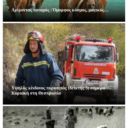
Αχέροντας ποταμός | Όμορφος κόσμος, μαγικός…
Υψηλός κίνδυνος πυρκαγιάς (δείκτης 3) σήμερα
Κυριακή στη Θεσπρωτία