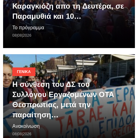
Καραγκιόζη απο τη Δευτέρα, σε
Παραμυθιά και 10…
Το πρόγραμμα
08|08|2026
ΓΕΝΙΚΆ
Η σύνθεση του ΔΣ του
Συλλόγου Εργαζομένων ΟΤΑ
Θεσπρωτίας, μετά την
παραίτηση…
Ανακοίνωση
08|08|2026