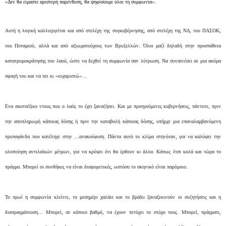
«Δεν θα είμαστε αριστερή παρένθεση, θα ψηφίσουμε όλοι τη συμφωνία».
Αυτή η λογική καλλιεργείται και από στελέχη της συγκυβέρνησης, από στελέχη της ΝΔ, του ΠΑΣΟΚ,
του Ποταμιού, αλλά και από αξιωματούχους των Βρυξελλών. Όλοι μαζί δηλαδή στην προσπάθεια
κατατρομοκράτησης του λαού, ώστε να δεχθεί τη συμφωνία σαν λύτρωση. Να συναινέσει σε μια ακόμα
σφαγή του και να πει κι «ευχαριστώ»…
Ενα σκοτσέζικο ντους που ο λαός το έχει ξαναζήσει. Και με προηγούμενες κυβερνήσεις, πάντοτε, πριν
την αποπληρωμή κάποιας δόσης ή πριν την καταβολή κάποιας δόσης, υπήρχε μια επαναλαμβανόμενη
προπαγάνδα που κατέληγε στην …ανακούφιση. Πάντα αυτό το κλίμα στηνόταν, για να καλύψει την
υλοποίηση αντιλαϊκών μέτρων, για να κρύψει ότι θα έρθουν κι άλλα. Κάπως έτσι κυλά και τώρα το
πράγμα. Μπορεί οι συνθήκες να είναι διαφορετικές, ωστόσο το σκηνικό είναι παρόμοιο.
Το πρωί η συμφωνία κλείνει, το μεσημέρι χαλάει και το βράδυ ξαναξεκινούν οι συζητήσεις και η
διαπραγμάτευση… Μπορεί, σε κάποιο βαθμό, να έχουν πετύχει το στόχο τους. Μπορεί, πράγματι,