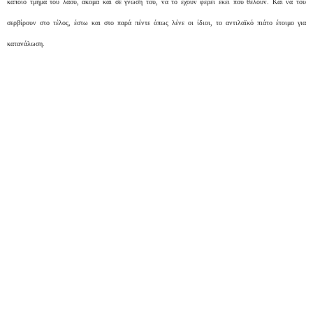
κάποιο τμήμα του λαού, ακόμα και σε γνώση του, να το έχουν φέρει εκεί που θέλουν. Και να του
σερβίρουν στο τέλος, έστω και στο παρά πέντε όπως λένε οι ίδιοι, το αντιλαϊκό πιάτο έτοιμο για
κατανάλωση.