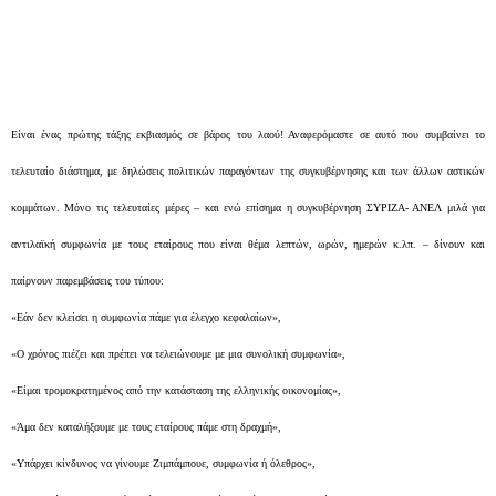
Είναι ένας πρώτης τάξης εκβιασμός σε βάρος του λαού! Αναφερόμαστε σε αυτό που συμβαίνει το
τελευταίο διάστημα, με δηλώσεις πολιτικών παραγόντων της συγκυβέρνησης και των άλλων αστικών
κομμάτων. Μόνο τις τελευταίες μέρες – και ενώ επίσημα η συγκυβέρνηση ΣΥΡΙΖΑ- ΑΝΕΛ μιλά για
αντιλαϊκή συμφωνία με τους εταίρους που είναι θέμα λεπτών, ωρών, ημερών κ.λπ. – δίνουν και
παίρνουν παρεμβάσεις του τύπου:
«Εάν δεν κλείσει η συμφωνία πάμε για έλεγχο κεφαλαίων»,
«Ο χρόνος πιέζει και πρέπει να τελειώνουμε με μια συνολική συμφωνία»,
«Είμαι τρομοκρατημένος από την κατάσταση της ελληνικής οικονομίας»,
«Άμα δεν καταλήξουμε με τους εταίρους πάμε στη δραχμή»,
«Υπάρχει κίνδυνος να γίνουμε Ζιμπάμπουε, συμφωνία ή όλεθρος»,