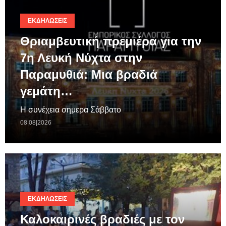
ΕΚΔΗΛΏΣΕΙΣ
Θριαμβευτική πρεμιέρα για την
7η Λευκή Νύχτα στην
Παραμυθιά: Μια βραδιά
γεμάτη…
Η συνέχεια σημερα Σάββατο
08|08|2026
ΕΚΔΗΛΏΣΕΙΣ
Καλοκαιρινές βραδιές με τον