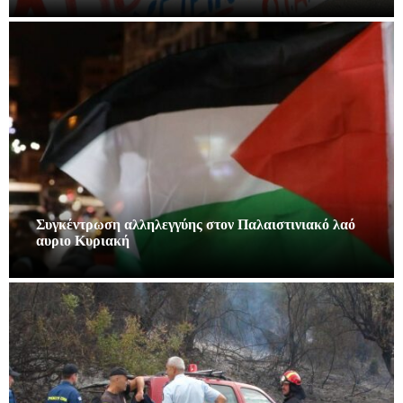
Συγκέντρωση αλληλεγγύης στον Παλαιστινιακό λαό
αυριο Κυριακή