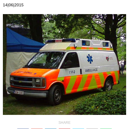
14|06|2015
SHARE