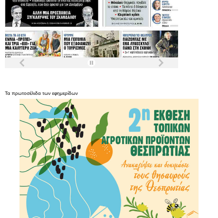
Τα
πρωτοσέλιδα
των
εφημερίδων