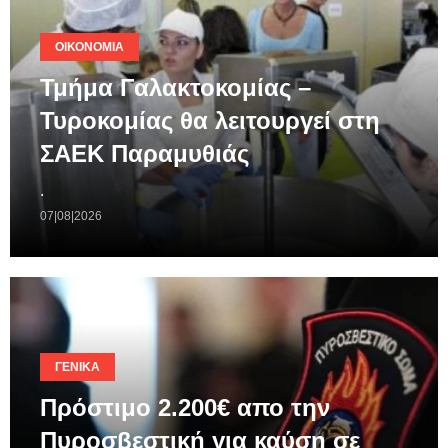
ΟΙΚΟΝΟΜΊΑ
Τμήμα Γαλακτοκομίας –
Τυροκομίας θα λειτουργεί στη
ΣΑΕΚ Παραμυθιάς
.
07|08|2026
ΓΕΝΙΚΆ
Πρόστιμο 2.200€ απο την
Πυροσβεστική για καύση σε