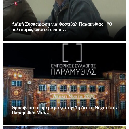
Λαϊκή Συσπείρωση για Φεστιβάλ Παραμυθιάς | “Ο
πολιτισμός απαιτεί ουσία…
Θριαμβευτική πρεμιέρα για την 7η Λευκή Νύχτα στην
Παραμυθιά: Μια…