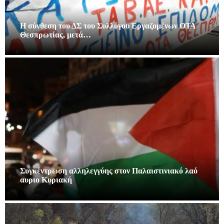
Η σύνθεση του ΔΣ του Συλλόγου Εργαζομένων ΟΤΑ
Θεσπρωτίας, μετά…
Συγκέντρωση αλληλεγγύης στον Παλαιστινιακό λαό
αυριο Κυριακή