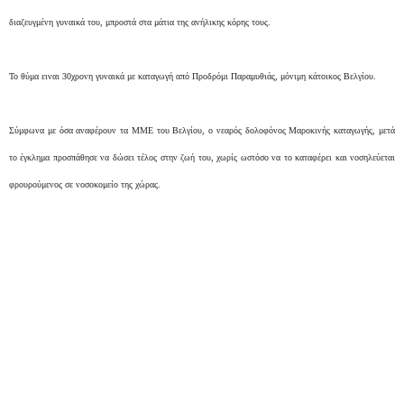
διαζευγμένη γυναικά του, μπροστά στα μάτια της ανήλικης κόρης
τους
.
Το θύμα ειναι 30χρονη γυναικά με καταγωγή από Προδρόμι Παραμυθιάς, μόνιμη κάτοικος Βελγίου.
Σύμφωνα με όσα αναφέρουν τα ΜΜΕ του Βελγίου, ο νεαρός δολοφόνος Μαροκινής καταγωγής, μετά
το έγκλημα προσπάθησε να δώσει τέλος στην ζωή του, χωρίς ωστόσο να το καταφέρει και νοσηλεύεται
φρουρούμενος σε νοσοκομείο της χώρας.