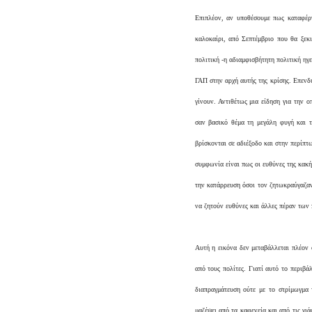
Επιπλέον, αν υποθέσουμε πως καταφέρν
καλοκαίρι, από Σεπτέμβριο που θα ξε
πολιτική -η αδιαμφισβήτητη πολιτική ηγε
ΓΑΠ στην αρχή αυτής της κρίσης. Επενδύ
γίνουν. Αντιθέτως μια είδηση για την ο
σαν βασικό θέμα τη μεγάλη φυγή και 
βρίσκονται σε αδιέξοδο και στην περίπτ
συμφωνία είναι πως οι ευθύνες της κακή
την κατάρρευση όσοι τον ζητωκραύγαζαν
να ζητούν ευθύνες και άλλες πέραν τω
Αυτή η εικόνα δεν μεταβάλλεται πλέον 
από τους πολίτες. Γιατί αυτό το περιβά
διαπραγμάτευση ούτε με το στρίμωγμα
μαζέψει από τα καφενεία και από τις γι