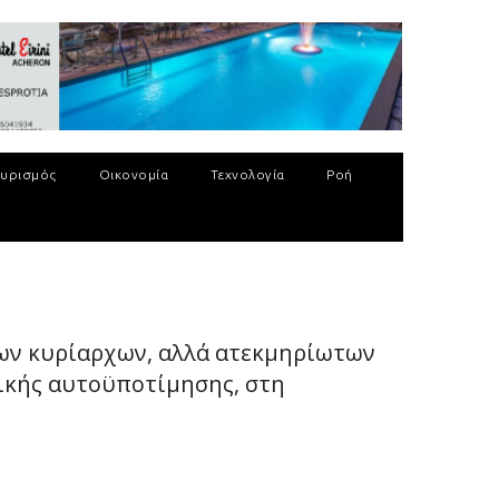
υρισμός
Οικονομία
Τεχνολογία
Ροή
ρων κυρίαρχων, αλλά ατεκμηρίωτων
γικής αυτοϋποτίμησης, στη