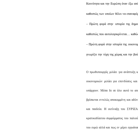
Κοινότητα και την Ευρώπη όταν έξω από
καθεστώς των οποίων θέλει να επαναφέρ
– Πρώτη φορά στην ιστορία της δημοκ
καθεστώς που αυτολογοκρίνεται… καθώς ε
– Πρώτη φορά στην ιστορία της οικονομ
γνωρίζει την τύχη της χώρας και την βο
Ο πρωθυπουργός μιλάει για ανάπτυξη κ
οικονομικών μιλάει για επενδύσεις κα
υπάρχουν. Μέσα δε σε όλο αυτό το απε
βρίσκεται εντελώς αποκομμένη και αδύνα
και παιδεία. Η εκτίναξη του ΣΥΡΙΖΑ
κρατικοδίαιτου συμφύρματος του παλιο
του ευρώ αλλά και πως εν μέρει εγγυάτα