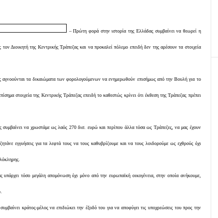
– Πρώτη φορά στην ιστορία της Ελλάδας συμβαίνει να θεωρεί η
 τον Διοικητή της Κεντρικής Τράπεζας και να προκαλεί πόλεμο επειδή δεν της αρέσουν τα στοιχεία
ς αγνοούνται τα δικαιώματα των φορολογούμενων να ενημερωθούν επισήμως από την Βουλή για το
επίσημα στοιχεία της Κεντρικής Τράπεζας επειδή το καθεστώς κρίνει ότι έκθεση της Τράπεζας πρέπει
 συμβαίνει να χρωστάμε ως λαός 270 δισ. ευρώ και περίπου άλλα τόσα ως Τράπεζες, να μας έχουν
 ζητάνε εγγυήσεις για τα λεφτά τους να τους καθυβρίζουμε και να τους λοιδορούμε ως εχθρούς όχι
λόκληρης.
ς υπάρχει τόσο μεγάλη απομόνωση όχι μόνο από την ευρωπαϊκή οικογένεια, στην οποία ανήκουμε,
.
βαίνει κράτος-μέλος να επιδιώκει την έξοδό του για να αποφύγει τις υποχρεώσεις του προς την