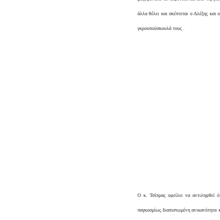
άλλα θέλει και σκέπτεται ο Αλέξης και 
γκρουπούσκουλά τους .
Ο κ. Τσίπρας οφείλει να αντιληφθεί 
παγκοσμίως διαπιστωμένη ανικανότητα κα