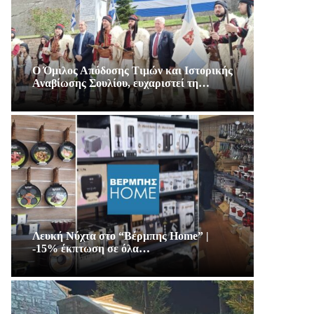
Ο Όμιλος Απόδοσης Τιμών και Ιστορικής
Αναβίωσης Σουλίου, ευχαριστεί τη…
Λευκή Νύχτα στο “Βέρμπης Home” |
-15% έκπτωση σε όλα…