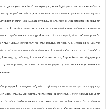
ει να χειραγωγήσει το πολιτικό του ακροατήριο, να αποδεχθεί μια συμφωνία και να περάσει το
κινήσει η καταβολή των φόρων (παλιών και νέων) τα νοικοκυριά θα βρεθούν σε απόγνωση.Και η
μονία αυτή τη στιγμή- λόγω έλλειψης αντιπάλου, θα γίνει σκόνη σε λίγες εβδομάδες, όπως έγινε του
σεις που θα μειώσουν την ανεργία με μια κυβέρνηση της ριζοσπαστικής αριστεράς δεν πρόκειται να
ποία θα μπορούσε κάποιος να στοιχηματίσει είναι, πότε ο οικονομικός τύπος πολύ σύντομα θα έχει
των λίγων μεγάλων επιχειρήσεων που έχουν απομείνει στη χώρα. Ο κ. Τσίπρας και η κυβέρνηση
ωση της ρήξης και στην περίπτωση της συμφωνίας. Το μόνο ίσως πλεονέκτημα που του εξασφαλίζει η
ς διαχείρισης της κατάστασης θα είναι αποκλειστικά πολιτικές. Στην περίπτωση της ρήξης όμως μετά
, ως είθισται με όσους ακολουθούν τα συγκυριακά ρεύματα εξουσίας, είναι πιθανό για ικανοποίηση
ν πολιτικών…
ούτε με συμφωνία με τους δανειστές, ούτε με εξάντληση της τετραετίας ούτε με περισσότερη ανοχή
λλον Βαβέλ, αλαλούμ, γραφικότητας, προχειρότητας και ασχετοσύνης δεν έχει να κάνει ούτε με την
 των δανειστών. Συνδέεται απόλυτα με την ανικανότητα του πρωθυπουργού κ. Αλέξη Τσίπρα να
άφκες τους συντρόφους του και να αποφασίσουν που θέλουν να πάνε την Ελλάδα γιατί μέχρι στιγμής