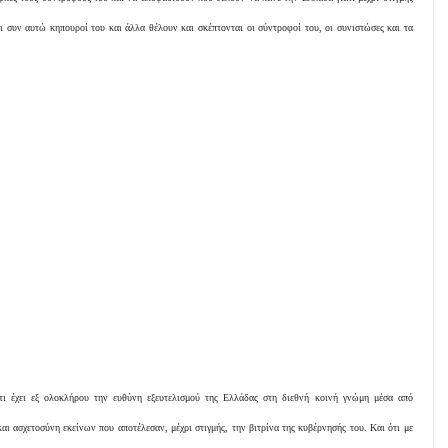
οι συν αυτώ κηπουροί του και άλλα θέλουν και σκέπτονται οι σύντροφοί του, οι συνιστώσες και τα
ότι έχει εξ ολοκλήρου την ευθύνη εξευτελισμού της Ελλάδας στη διεθνή κοινή γνώμη μέσα από
ι ασχετοσύνη εκείνων που αποτέλεσαν, μέχρι στιγμής, την βιτρίνα της κυβέρνησής του. Και ότι με