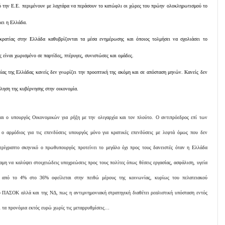
 την Ε.Ε. περιμένουν με λαχτάρα να περάσουν το κατώφλι οι χώρες του πρώην ολοκληρωτισμού το
ει η Ελλάδα.
ρατίας στην Ελλάδα καθυβρίζονται τα μέσα ενημέρωσης και όποιος τολμήσει να σχολιάσει το
ίναι χωρισμένο σε παρτίδες, πτέρυγες, συνιστώσες και ομάδες.
ίας της Ελλάδας κανείς δεν γνωρίζει την προοπτική της ακόμη και σε απόσταση μηνών. Κανείς δεν
ύληση της κυβέρνησης στην οικονομία.
αι ο υπουργός Οικονομικών για ρήξη με την ολιγαρχία και τον πλούτο. Ο αντιπρόεδρος επί των
ι ο αρμόδιος για τις επενδύσεις υπουργός μόνο για κρατικές επενδύσεις με λεφτά όμως που δεν
ρίγραπτο σκηνικό ο πρωθυπουργός προτείνει το μεγάλο όχι προς τους δανειστές όταν η Ελλάδα
μη να καλύψει στοιχειώδεις υποχρεώσεις προς τους πολίτες όπως θέσεις εργασίας, ασφάλιση, υγεία
 από το 4% στο 36% οφείλεται στην πειθώ μέρους της κοινωνίας, κυρίως του πελατειακού
ύ ΠΑΣΟΚ αλλά και της ΝΔ, πως η αντιμνημονιακή στρατηγική διαθέτει ρεαλιστική υπόσταση εντός
ι τα προνόμια εκτός ευρώ χωρίς τις μεταρρυθμίσεις…