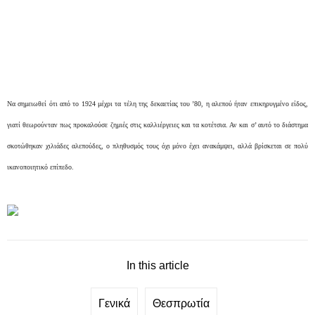
Να σημειωθεί ότι από το 1924 μέχρι τα τέλη της δεκαετίας του ’80, η αλεπού ήταν επικηρυγμένο είδος,
γιατί θεωρούνταν πως προκαλούσε ζημιές στις καλλιέργειες και τα κοτέτσια. Αν και σ’ αυτό το διάστημα
σκοτώθηκαν χιλιάδες αλεπούδες, ο πληθυσμός τους όχι μόνο έχει ανακάμψει, αλλά βρίσκεται σε πολύ
ικανοποιητικό επίπεδο.
In this article
Γενικά
Θεσπρωτία