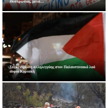
Θεσπρωτίας, μετά…
Συγκέντρωση αλληλεγγύης στον Παλαιστινιακό λαό
αυριο Κυριακή