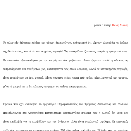
Γράφει ο πατήρ
Ηλίας Μάκος
Το τελευταίο διάστημα πολίτες και οδηγοί διαπιστώνουν καθημερινά ότι γέμισαν αλεπούδες οι δρόμοι
της Θεσπρωτίας, κοντά σε κατοικημένες περιοχές! Τις αντικρίζουν ζωντανές, νεκρές ή τραυματισμένες.
Οι αλεπούδες εξοικειώθηκαν με την κίνηση και δεν φοβούνται. Αυτό εξηγείται επειδή η αλεπού, ως
ευπροσάρμοστο και πανέξυπνο ζώο, καταλαβαίνει πως στους δρόμους, κοντά σε κατοικημένες περιοχές,
είναι ευκολότερο να βρει φαγητό. Είναι παμφάγο είδος, τρώει από κρέας, μέχρι λαχανικά και φρούτα,
γι’ αυτό μπορεί να τη δει κάποιος να ψάχνει σε κάδους απορριμμάτων.
Έρευνα που έχει εκπονήσει το εργαστήριο Θηραματοπονίας του Τμήματος Δασολογίας και Φυσικού
Περιβάλλοντος στο Αριστοτέλειο Πανεπιστήμιο Θεσσαλονίκης απέδειξε πως η αλεπού όχι μόνο δεν
είναι επιβλαβής για το περιβάλλον και τον άνθρωπο, αλλά είναι οικολογικά ωφέλιμη. Οι ερευνητές
ανάλυσαν το στομαχικό περιεχομένου περίπου 200 αλεπούδων από όλη την Ελλάδα -και τις τέσσερις