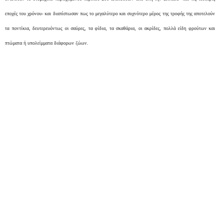
εποχές του χρόνου- και διαπίστωσαν πως το μεγαλύτερο και συχνότερο μέρος της τροφής της αποτελούν
τα ποντίκια, δευτερευόντως οι σαύρες, τα φίδια, τα σκαθάρια, οι ακρίδες, πολλά είδη φρούτων και
πτώματα ή υπολείμματα διάφορων ζώων.