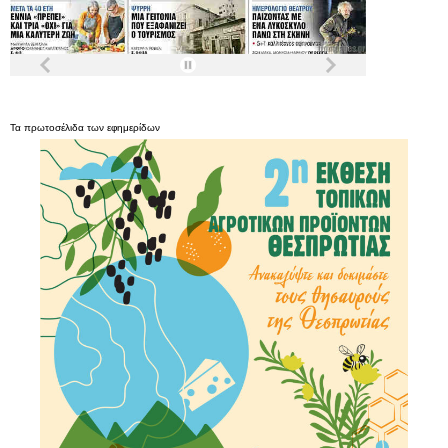
Τα
πρωτοσέλιδα
των
εφημερίδων