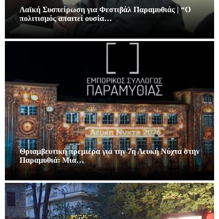
Λαϊκή Συσπείρωση για Φεστιβάλ Παραμυθιάς | “Ο
πολιτισμός απαιτεί ουσία…
Θριαμβευτική πρεμιέρα για την 7η Λευκή Νύχτα στην
Παραμυθιά: Μια…