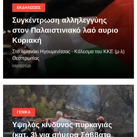
ΕΚΔΗΛΏΣΕΙΣ
Συγκέντρωση αλληλεγγύης
στον Παλαιστινιακό λαό αυριο
Κυριακή
Στο λιμανάκι Ηγουμενίτσας - Κάλεσμα του ΚΚΕ (μ-λ)
Θεσπρωτίας
08|08|2026
ΓΕΝΙΚΆ
Υψηλός κίνδυνος πυρκαγιάς
(κατ. 3) για σήμερα Σάββατο