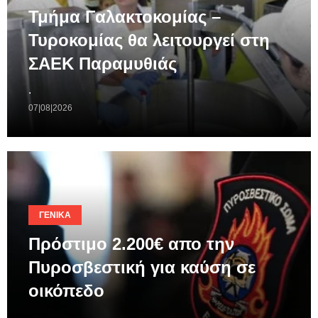
Τμήμα Γαλακτοκομίας –
Τυροκομίας θα λειτουργεί στη
ΣΑΕΚ Παραμυθιάς
.
07|08|2026
ΓΕΝΙΚΆ
Πρόστιμο 2.200€ απο την
Πυροσβεστική για καύση σε
οικόπεδο
.