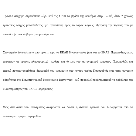
Τροχαίο ατύχημα σημειώθηκε λίγο μετά τις 11:00 το βράδυ της Δευτέρας στην Γλυκή, όταν 23χρονος
ημεδαπός οδηγός μοτοσικλέτας, για άγνωστους προς το παρόν λόγους, εξετράπη της πορείας του με
αποτέλεσμα τον σοβαρό τραυματισμό του.
Στο σημείο έσπευσε μετα απο αρκετη ωρα το ΕΚΑΒ Ηγουμενιτσας (και όχι το ΕΚΑΒ Παραμυθιας οπως
ανεφεραν οι αρχικες πληροφορίες) καθώς και άντρες του
αστυνομικού τμήματος
Παραμυθιάς και
αρχικά πραγματοποιήθηκε διακομιδή του τραυματία στο κέντρο υγείας Παραμυθιάς ενώ στην συνεχεία
οδηγήθηκε στο Πανεπιστημιακό Νοσοκομείο Ιωαννίνων, ενώ προκαλεί προβληματισμό το πρόβλημα της
διαθεσημοτητας του ΕΚΑΒ Παραμυθιας…
Φως στα αίτια του ατυχήματος αναμένεται να δώσει η σχετική έρευνα που διενεργείται απο το
αστυνομικό τμήμα Παραμυθιάς.