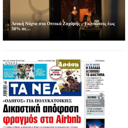
Λευκή Νύχτα στα Οπτικά Ζαχάρης – Εκπτώσεις έως
50% σε…