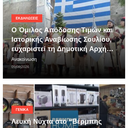
ΕΚΔΗΛΏΣΕΙΣ
Ο Όμιλος Απόδοσης Τιμών και
Ιστορικής Αναβίωσης Σουλίου,
ευχαριστεί τη Δημοτική Αρχή…
Ανακοίνωση
05|08|2026
ΓΕΝΙΚΆ
Λευκή Νύχτα στο “Βέρμπης