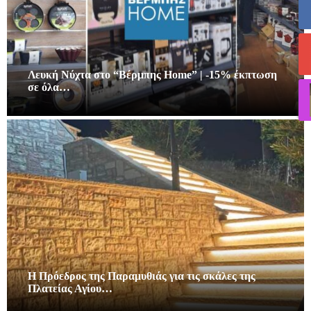
Λευκή Νύχτα στο “Βέρμπης Home” | -15% έκπτωση
σε όλα…
Η Πρόεδρος της Παραμυθιάς για τις σκάλες της
Πλατείας Αγίου…