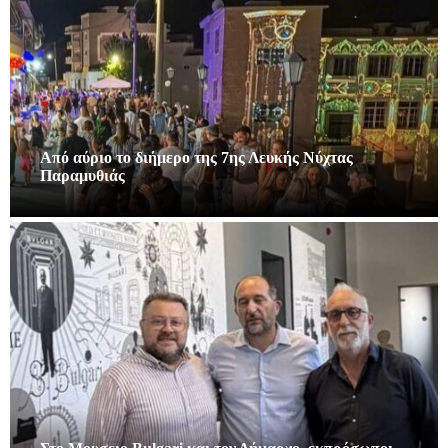
Από αύριο το διήμερο της 7ης Λευκής Νύχτας
Παραμυθιάς