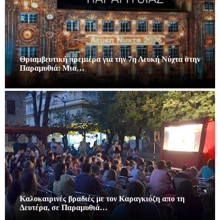
Θριαμβευτική πρεμιέρα για την 7η Λευκή Νύχτα στην
Παραμυθιά: Μια…
Καλοκαιρινές βραδιές με τον Καραγκιόζη απο τη
Δευτέρα, σε Παραμυθιά…