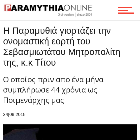
Ροή
Η Παραμυθιά γιορτάζει την
ονομαστική εορτή του
Επικοινωνία
Σεβασμιωτάτου Μητροπολίτη
της, κ.κ Τίτου
Ο οποίος πριν απο ένα μήνα
συμπλήρωσε 44 χρόνια ως
Ποιμενάρχης μας
24|08|2018