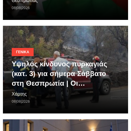
Θεσπρωτίας
08|08|2026
ΓΕΝΙΚΆ
Υψηλός κίνδυνος πυρκαγιάς
(κατ. 3) για σήμερα Σάββατο
στη Θεσπρωτία | Οι…
Χάρτης
08|08|2026