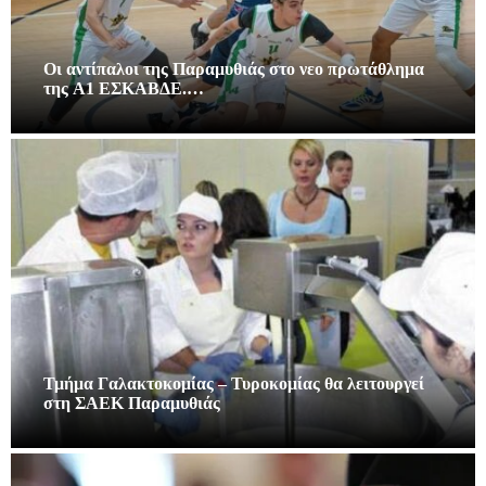
Οι αντίπαλοι της Παραμυθιάς στο νεο πρωτάθλημα
της A1 ΕΣΚΑΒΔΕ.…
Τμήμα Γαλακτοκομίας – Τυροκομίας θα λειτουργεί
στη ΣΑΕΚ Παραμυθιάς