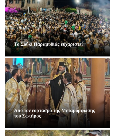
Το Σούλι Παραμυθιάς ευχαριστεί
Απο τον εορτασμό της Μεταμόρφωσης
του Σωτήρος