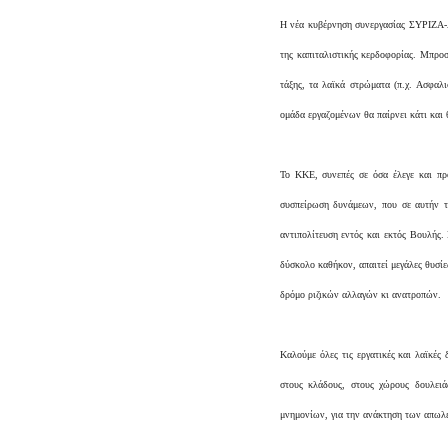
Η νέα κυβέρνηση συνεργασίας ΣΥΡΙΖΑ-
της καπιταλιστικής κερδοφορίας. Μπροσ
τάξης, τα λαϊκά στρώματα (π.χ. Ασφαλι
ομάδα εργαζομένων θα παίρνει κάτι και 
Το ΚΚΕ, συνεπές σε όσα έλεγε και προ
συσπείρωση δυνάμεων, που σε αυτήν τ
αντιπολίτευση εντός και εκτός Βουλής.
δύσκολο καθήκον, απαιτεί μεγάλες θυσίες
δρόμο ριζικών αλλαγών κι ανατροπών.
Καλούμε όλες τις εργατικές και λαϊκές
στους κλάδους, στους χώρους δουλει
μνημονίων, για την ανάκτηση των απωλει