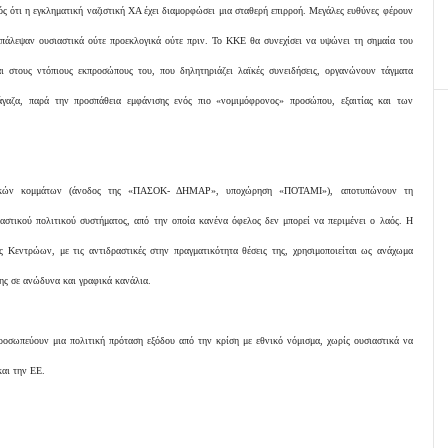
ός ότι η εγκληματική ναζιστική ΧΑ έχει διαμορφώσει μια σταθερή επιρροή. Μεγάλες ευθύνες φέρουν
ιπάλεψαν ουσιαστικά ούτε προεκλογικά ούτε πριν. Το ΚΚΕ θα συνεχίσει να υψώνει τη σημαία του
ι στους ντόπιους εκπροσώπους του, που δηλητηριάζει λαϊκές συνειδήσεις, οργανώνουν τάγματα
γαζα, παρά την προσπάθεια εμφάνισης ενός πιο «νομιμόφρονος» προσώπου, εξαιτίας και των
στικών κομμάτων (άνοδος της «ΠΑΣΟΚ- ΔΗΜΑΡ», υποχώρηση «ΠΟΤΑΜΙ»), αποτυπώνουν τη
αστικού πολιτικού συστήματος, από την οποία κανένα όφελος δεν μπορεί να περιμένει ο λαός. Η
 Κεντρώων, με τις αντιδραστικές στην πραγματικότητα θέσεις της, χρησιμοποιείται ως ανάχωμα
ης σε ανώδυνα και γραφικά κανάλια.
ροσωπεύουν μια πολιτική πρόταση εξόδου από την κρίση με εθνικό νόμισμα, χωρίς ουσιαστικά να
και την ΕΕ.