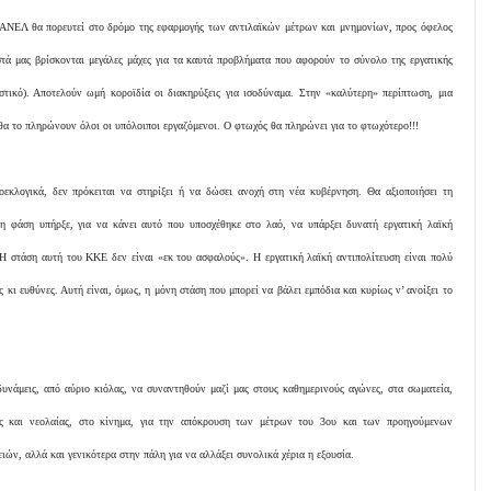
ΑΝΕΛ θα πορευτεί στο δρόμο της εφαρμογής των αντιλαϊκών μέτρων και μνημονίων, προς όφελος
τά μας βρίσκονται μεγάλες μάχες για τα καυτά προβλήματα που αφορούν το σύνολο της εργατικής
στικό). Αποτελούν ωμή κοροϊδία οι διακηρύξεις για ισοδύναμα. Στην «καλύτερη» περίπτωση, μια
θα το πληρώνουν όλοι οι υπόλοιποι εργαζόμενοι. Ο φτωχός θα πληρώνει για το φτωχότερο!!!
εκλογικά, δεν πρόκειται να στηρίξει ή να δώσει ανοχή στη νέα κυβέρνηση. Θα αξιοποιήσει τη
η φάση υπήρξε, για να κάνει αυτό που υποσχέθηκε στο λαό, να υπάρξει δυνατή εργατική λαϊκή
 Η στάση αυτή του ΚΚΕ δεν είναι «εκ του ασφαλούς». Η εργατική λαϊκή αντιπολίτευση είναι πολύ
 κι ευθύνες. Αυτή είναι, όμως, η μόνη στάση που μπορεί να βάλει εμπόδια και κυρίως ν’ ανοίξει το
 δυνάμεις, από αύριο κιόλας, να συναντηθούν μαζί μας στους καθημερινούς αγώνες, στα σωματεία,
άς και νεολαίας, στο κίνημα, για την απόκρουση των μέτρων του 3ου και των προηγούμενων
ών, αλλά και γενικότερα στην πάλη για να αλλάξει συνολικά χέρια η εξουσία.