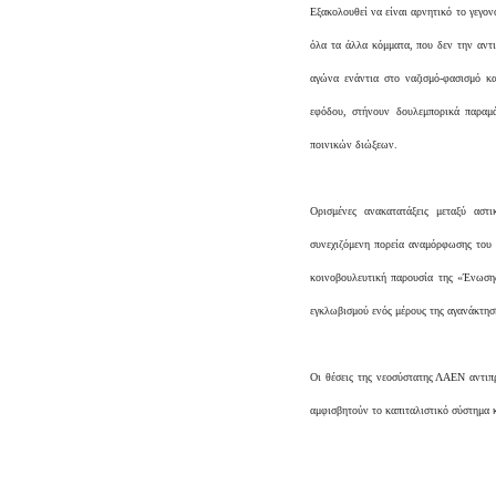
Εξακολουθεί να είναι αρνητικό το γεγον
όλα τα άλλα κόμματα, που δεν την αντ
αγώνα ενάντια στο ναζισμό-φασισμό κα
εφόδου, στήνουν δουλεμπορικά παραμά
ποινικών διώξεων.
Ορισμένες ανακατατάξεις μεταξύ α
συνεχιζόμενη πορεία αναμόρφωσης του 
κοινοβουλευτική παρουσία της «Ένωσης
εγκλωβισμού ενός μέρους της αγανάκτησ
Οι θέσεις της νεοσύστατης ΛΑΕΝ αντιπ
αμφισβητούν το καπιταλιστικό σύστημα 