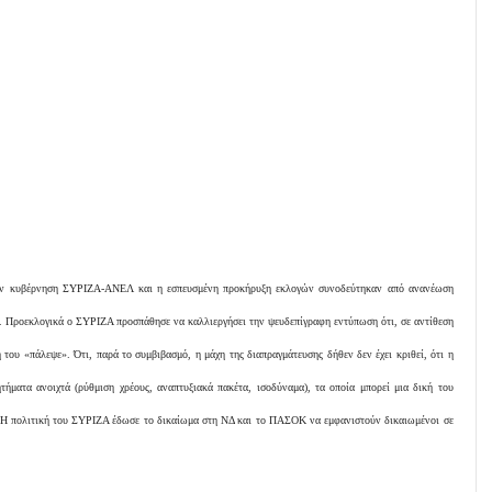
ην κυβέρνηση ΣΥΡΙΖΑ-ΑΝΕΛ και η εσπευσμένη προκήρυξη εκλογών συνοδεύτηκαν από ανανέωση
 Προεκλογικά ο ΣΥΡΙΖΑ προσπάθησε να καλλιεργήσει την ψευδεπίγραφη εντύπωση ότι, σε αντίθεση
ή του «πάλεψε». Ότι, παρά το συμβιβασμό, η μάχη της διαπραγμάτευσης δήθεν δεν έχει κριθεί, ότι η
τήματα ανοιχτά (ρύθμιση χρέους, αναπτυξιακά πακέτα, ισοδύναμα), τα οποία μπορεί μια δική του
. Η πολιτική του ΣΥΡΙΖΑ έδωσε το δικαίωμα στη ΝΔ και το ΠΑΣΟΚ να εμφανιστούν δικαιωμένοι σε