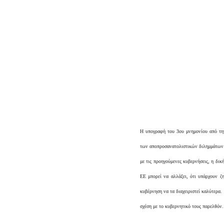
Η υπογραφή του 3ου μνημονίου από τ
των αποπροσανατολιστικών διλημμάτων.
με τις προηγούμενες κυβερνήσεις, η δικ
ΕΕ μπορεί να αλλάξει, ότι υπάρχουν ζη
κυβέρνηση να τα διαχειριστεί καλύτερα
σχέση με το κυβερνητικό τους παρελθόν.