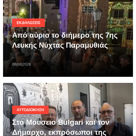
ΕΚΔΗΛΏΣΕΙΣ
Από αύριο το διήμερο της 7ης
Λευκής Νύχτας Παραμυθιάς
.
06|08|2026
ΑΥΤΟΔΙΟΊΚΗΣΗ
Στο Μουσειο Bulgari και τον
Δήμαρχο, εκπρόσωποι της