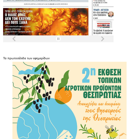
Τα
πρωτοσέλιδα
των
εφημερίδων