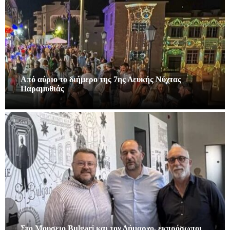
Από αύριο το διήμερο της 7ης Λευκής Νύχτας
Παραμυθιάς
Στο Μουσειο Bulgari και τον Δήμαρχο, εκπρόσωποι