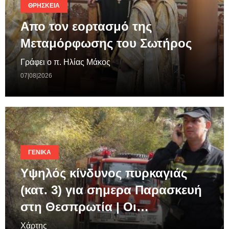
ΘΡΗΣΚΕΊΑ
Απο τον εορτασμό της
Μεταμόρφωσης του Σωτήρος
Γράφει ο π. Ηλίας Μάκος
07|08|2026
ΓΕΝΙΚΆ
Υψηλός κίνδυνος πυρκαγιάς
(κατ. 3) για σημερα Παρασκευή
στη Θεσπρωτία | Οι…
Χάρτης