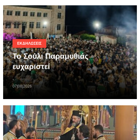
ΕΚΔΗΛΏΣΕΙΣ
Το Σούλι Παραμυθιάς
ευχαριστεί
.
07|08|2026