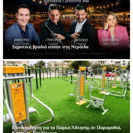
Δημοτική βραδιά απόψε στη Νεράιδα
Επανεκκίνηση για τα Πάρκα Άθλησης σε Παραμυθιά,
Καρυώτι, Γαρδίκι και…