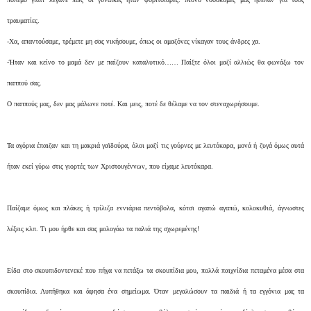
τραυματίες.
-Χα, απαντούσαμε, τρέμετε μη σας νικήσουμε, όπως οι αμαζόνες νίκαγαν τους άνδρες χα.
-Ήταν και κείνο το μαμά δεν με παίζουν καταλυτικό…… Παίξτε όλοι μαζί αλλιώς θα φωνάξω τον
παππού σας.
Ο παππούς μας, δεν μας μάλωνε ποτέ. Και μεις, ποτέ δε θέλαμε να τον στεναχωρήσουμε.
Τα αγόρια έπαιζαν και τη μακριά γαϊδούρα, όλοι μαζί τις γούρνες με λευτόκαρα, μονά ή ζυγά όμως αυτά
ήταν εκεί γύρω στις γιορτές των Χριστουγέννων, που είχαμε λευτόκαρα.
Παίζαμε όμως και πλάκες ή τρίλιζα εννιάρια πεντόβολα, κότσι αγαπώ αγαπώ, κολοκυθιά, άγνωστες
λέξεις κλπ. Τι μου ήρθε και σας μολογάω τα παλιά της σχωρεμένης!
Είδα στο σκουπιδοντενεκέ που πήγα να πετάξω τα σκουπίδια μου, πολλά παιχνίδια πεταμένα μέσα στα
σκουπίδια. Λυπήθηκα και άφησα ένα σημείωμα. Όταν μεγαλώσουν τα παιδιά ή τα εγγόνια μας τα