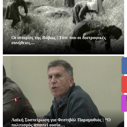
Οι ιστορίες της Βάβως | Τότε που οι διατροφικές
συνήθειες…
Λαϊκή Συσπείρωση για Φεστιβάλ Παραμυθιάς | “Ο
πολιτισμός απαιτεί ουσία…