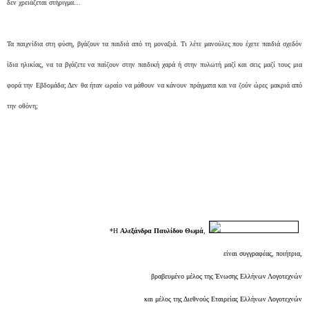
δεν χρειάζεται στήριγμα…
Τα παιχνίδια στη φύση, βγάζουν τα παιδιά από τη μοναξιά. Τι λέτε μανούλες που έχετε παιδιά σχεδόν
ίδια ηλικίας, να τα βγάζετε να παίζουν στην παιδική χαρά ή στην πυλωτή μαζί και σεις μαζί τους μια
φορά την Εβδομάδα; Δεν θα ήταν ωραίο να μάθουν να κάνουν πράγματα και να ζούν ώρες μακριά από
την οθόνη;
*H
Αλεξάνδρα Παυλίδου Θωμά
,
είναι συγγραφέας, ποιήτρια,
βραβευμένο μέλος της Ένωσης Ελλήνων Λογοτεχνών
και μέλος της Διεθνoύς Εταιρείας Ελλήνων Λογοτεχνών