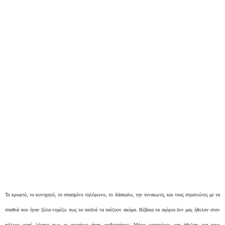
Το κρυφτό, το κυνηγητό, το σπασμένο τηλέφωνο, το δάσκαλο, την πινακωτη, και τους στρατιώτες με τα
σπαθιά που ήταν ξύλα νομίζω πως τα παιδιά τα παίζουν ακόμα. Βέβαια τα αγόρια δεν μας ήθελαν στον
πόλεμο γιατί λέγανε πως οι γυναίκες ήταν φοβιτσιάρες. Μόνο νοσοκόμες μας ήθελαν για τους