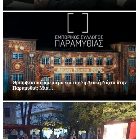
Θριαμβευτική πρεμιέρα για την 7η Λευκή Νύχτα στην
Παραμυθιά: Μια…