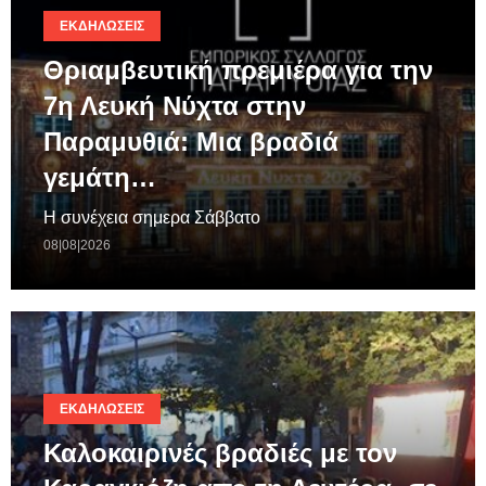
ΕΚΔΗΛΏΣΕΙΣ
Θριαμβευτική πρεμιέρα για την
7η Λευκή Νύχτα στην
Παραμυθιά: Μια βραδιά
γεμάτη…
Η συνέχεια σημερα Σάββατο
08|08|2026
ΕΚΔΗΛΏΣΕΙΣ
Καλοκαιρινές βραδιές με τον