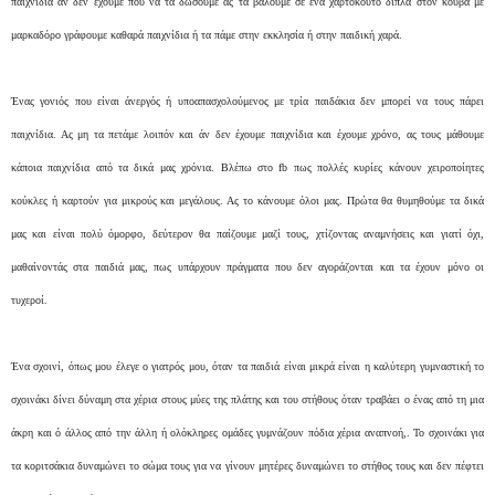
παιχνίδια αν δεν έχουμε που να τα δώσουμε ας τα βάλουμε σε ένα χαρτόκουτο δίπλα στον κουβά με
μαρκαδόρο γράφουμε καθαρά παιχνίδια ή τα πάμε στην εκκλησία ή στην παιδική χαρά.
Ένας γονιός που είναι άνεργός ή υποαπασχολούμενος με τρία παιδάκια δεν μπορεί να τους πάρει
παιχνίδια. Ας μη τα πετάμε λοιπόν και άν δεν έχουμε παιχνίδια και έχουμε χρόνο, ας τους μάθουμε
κάποια παιχνίδια από τα δικά μας χρόνια. Βλέπω στο fb πως πολλές κυρίες κάνουν χειροποίητες
κούκλες ή καρτούν για μικρούς και μεγάλους. Ας το κάνουμε όλοι μας. Πρώτα θα θυμηθούμε τα δικά
μας και είναι πολύ όμορφο, δεύτερον θα παίζουμε μαζί τους, χτίζοντας αναμνήσεις και γιατί όχι,
μαθαίνοντάς στα παιδιά μας, πως υπάρχουν πράγματα που δεν αγοράζονται και τα έχουν μόνο οι
τυχεροί.
Ένα σχοινί, όπως μου έλεγε ο γιατρός μου, όταν τα παιδιά είναι μικρά είναι η καλύτερη γυμναστική το
σχοινάκι δίνει δύναμη στα χέρια στους μύες της πλάτης και του στήθους όταν τραβάει ο ένας από τη μια
άκρη και ό άλλος από την άλλη ή ολόκληρες ομάδες γυμνάζουν πόδια χέρια αναπνοή,. Το σχοινάκι για
τα κοριτσάκια δυναμώνει το σώμα τους για να γίνουν μητέρες δυναμώνει το στήθος τους και δεν πέφτει