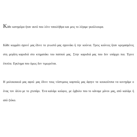
Κ
άθε κατηφόρα ήταν αυτό που λένε τσουλήθρα και μεις το λέγαμε γκούλιουρα.
Κάθε κομμάτι σχοινί μας έδινε το γνωστό μας σχοινάκι ή την κούνια. Τρεις κούνιες ήταν κρεμασμένες
στη μεγάλη καρυδιά στο κτηματάκι του παππού μας. Στην καρυδιά μας που δεν υπάρχει πια. Έγινε
έπιπλα. Εγκλημα που όμως δεν τιμωρείται.
Η μολοκοκκιά μας αφού μας έδινε τους νόστιμους καρπούς μας άφηνε τα κουκούτσια να κυνηγάμε ο
ένας τον άλλο με το χτυπάρι. Ένα καλάμι κούφιο, με έμβολο που το κάναμε μόνοι μας, από καλάμι ή
από ζτόκο.