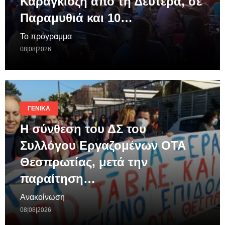
Καραγκιόζη απο τη Δευτέρα, σε
Παραμυθιά και 10…
Το πρόγραμμα
08|08|2026
ΓΕΝΙΚΆ
Η σύνθεση του ΔΣ του
Συλλόγου Εργαζομένων ΟΤΑ
Θεσπρωτίας, μετά την
παραίτηση…
Ανακοίνωση
08|08|2026