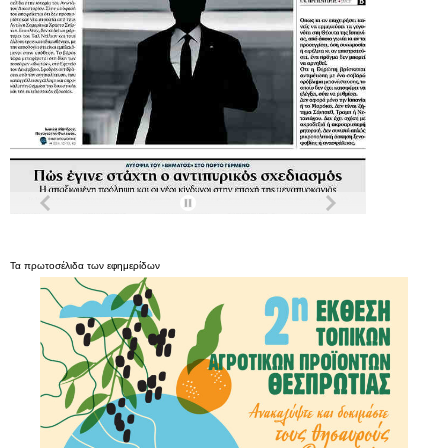
Τα
πρωτοσέλιδα
των
εφημερίδων