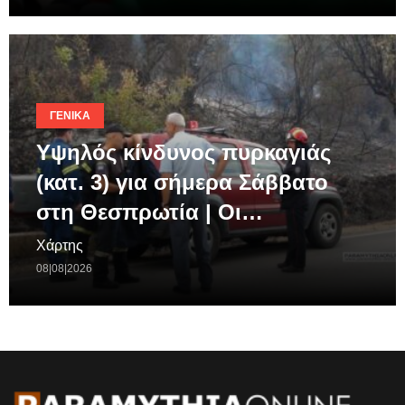
ΓΕΝΙΚΆ
Υψηλός κίνδυνος πυρκαγιάς
(κατ. 3) για σήμερα Σάββατο
στη Θεσπρωτία | Οι…
Χάρτης
08|08|2026