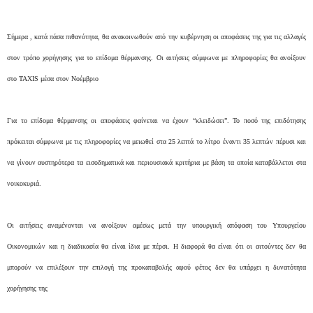
Σήμερα , κατά πάσα πιθανότητα, θα ανακοινωθούν από την κυβέρνηση οι αποφάσεις της για τις αλλαγές
στον τρόπο χορήγησης για το επίδομα θέρμανσης. Οι αιτήσεις σύμφωνα με πληροφορίες θα ανοίξουν
στο TAXIS μέσα στον Νοέμβριο
Για το επίδομα θέρμανσης οι αποφάσεις φαίνεται να έχουν “κλειδώσει”. Το ποσό της επιδότησης
πρόκειται σύμφωνα με τις πληροφορίες να μειωθεί στα 25 λεπτά το λίτρο έναντι 35 λεπτών πέρυσι και
να γίνουν αυστηρότερα τα εισοδηματικά και περιουσιακά κριτήρια με βάση τα οποία καταβάλλεται στα
νοικοκυριά.
Οι αιτήσεις αναμένονται να ανοίξουν αμέσως μετά την υπουργική απόφαση του Υπουργείου
Οικονομικών και η διαδικασία θα είναι ίδια με πέρσι. Η διαφορά θα είναι ότι οι αιτούντες δεν θα
μπορούν να επιλέξουν την επιλογή της προκαταβολής αφού φέτος δεν θα υπάρχει η δυνατότητα
χορήγησης της