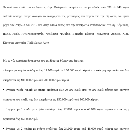
Τα ανώτατα ποσά του επιδόματος στην Θεσπρωτία αναμένεται να μειωθούν από 336 σε 240 ευρώ
ωστοσο υπάρχει ακομα ανοιχτο το ενδεχομενο της μεταφοράς του νομού απο την 3η ζώνη που ήταν
μέχρι τον Απρίλιο του 2015 και στην οποία εκτος απο την θεσπρωτία εντάσσονταν Αττική, Κόρινθος,
Ηλεία, Αχαΐα, Αιτωλοακαρνανία, Φθιώτιδα, Φωκίδα, Βοιωτία, Εύβοια, Μαγνησία, Λέσβος, Χίος,
Κέρκυρα, Λευκάδα, Πρέβεζα και Άρτα
Με τα νέα κριτήρια δικαιούχοι του επιδόματος θέρμανσης θα είναι:
• Αγαμος με ετήσιο εισόδημα έως 12.000 ευρώ από 30.000 ευρώ πέρυσι και ακίνητη περιουσία που δεν
υπερβαίνει τις 100.000 ευρώ από 200.000 ευρώ πέρυσι.
• Εγγαμος χωρίς παιδιά με ετήσιο εισόδημα έως 20.000 ευρώ από 40.000 ευρώ πέρυσι και ακίνητη
περιουσία που η αξία της δεν υπερβαίνει τις 150.000 ευρώ από 300.000 πέρυσι.
• Εγγαμος με 1 παιδί με ετήσιο εισόδημα έως 22.000 ευρώ από 43.000 ευρώ πέρυσι και ακίνητη
περιουσία έως 150.000 ευρώ.
• Εγγαμος με 2 παιδιά με ετήσιο εισόδημα έως 24.000 ευρώ από 46.000 ευρώ πέρυσι και ακίνητη