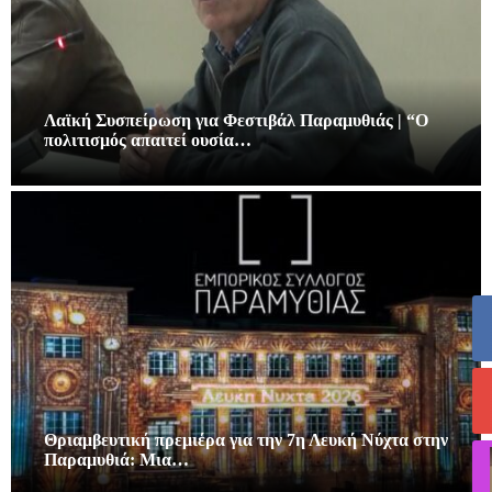
Λαϊκή Συσπείρωση για Φεστιβάλ Παραμυθιάς | “Ο
πολιτισμός απαιτεί ουσία…
Θριαμβευτική πρεμιέρα για την 7η Λευκή Νύχτα στην
Παραμυθιά: Μια…