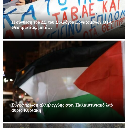
Η σύνθεση του ΔΣ του Συλλόγου Εργαζομένων ΟΤΑ
Θεσπρωτίας, μετά…
Συγκέντρωση αλληλεγγύης στον Παλαιστινιακό λαό
αυριο Κυριακή