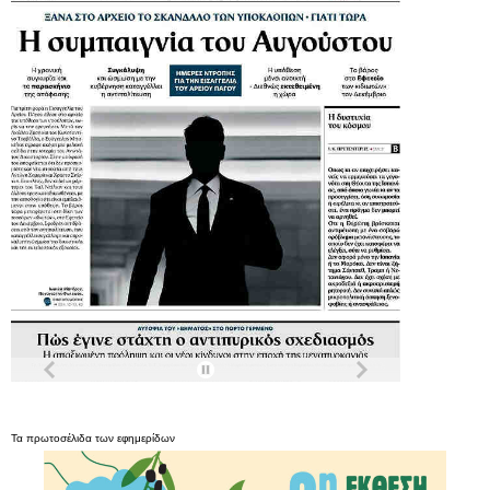
Τα
πρωτοσέλιδα
των
εφημερίδων