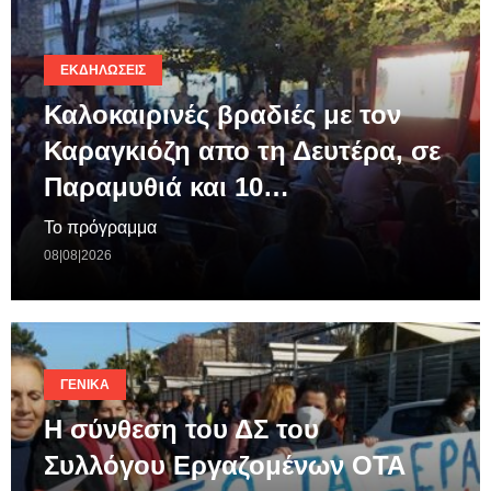
ΕΚΔΗΛΏΣΕΙΣ
Καλοκαιρινές βραδιές με τον
Καραγκιόζη απο τη Δευτέρα, σε
Παραμυθιά και 10…
Το πρόγραμμα
08|08|2026
ΓΕΝΙΚΆ
Η σύνθεση του ΔΣ του
Συλλόγου Εργαζομένων ΟΤΑ