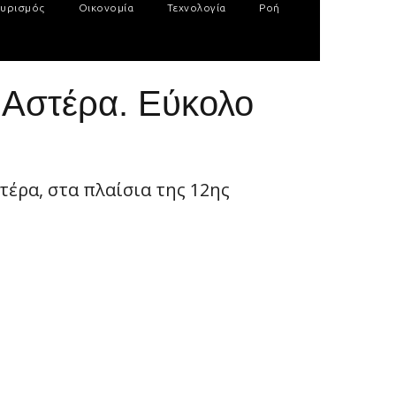
υρισμός
Οικονομία
Τεχνολογία
Ροή
 Αστέρα. Εύκολο
τέρα, στα πλαίσια της 12ης