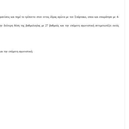
μφανίσεις και πηρέ το τρίποντο στον εντος έδρας αγώνα με τον Σπάρτακο, οπου και επικράτησε με 4-
ην δεύτερη θέση της βαθμολογίας με 27 βαθμούς και την επόμενη αγωνιστική αντιμετωπίζει εκτός
και την επόμενη αγωνιστική: