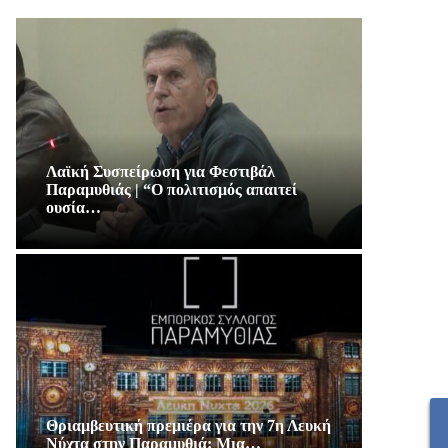
Λαϊκή Συσπείρωση για Φεστιβάλ
Παραμυθιάς | “Ο πολιτισμός απαιτεί
ουσία…
Θριαμβευτική πρεμιέρα για την 7η Λευκή
Νύχτα στην Παραμυθιά: Μια…