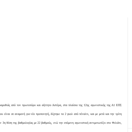
ραμυθιάς από τον πρωτοπόρο και αήττητο Αστέρα, στα πλαίσια της 12ης αγωνιστικής της Α1 ΕΠΣ
υ είναι σε αναμονή για νέο προπονητή, δέχτηκε τα 2 γκολ από πέναλτι, και με μετά και την τρίτη
ν 3η θέση της βαθμολογίας με 22 βαθμούς, ενώ την επόμενη αγωνιστική αντιμετωπίζει στο Φιλιάτι,