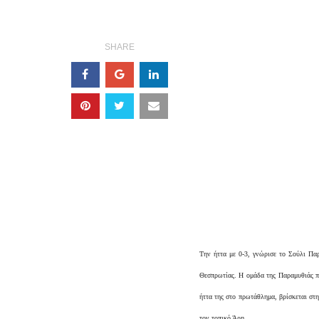
SHARE
Την ήττα με 0-3, γνώρισε το Σούλι Πα
Θεσπρωτίας. Η ομάδα της Παραμυθιάς πο
ήττα της στο πρωτάθλημα, βρίσκεται στη
τον τοπικό Άρη.