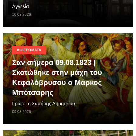
Αγγελία
10|08|2026
ΑΦΙΕΡΏΜΑΤΑ
Σαν σήμερα 09.08.1823 |
Σκοτώθηκε στην μάχη του
Κεφαλόβρυσου ο Μάρκος
Μπότσαρης
Γράφει ο Σωτήρης Δημητρίου
09|08|2026