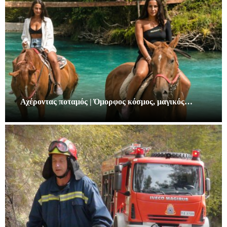
Αχέροντας ποταμός | Όμορφος κόσμος, μαγικός…