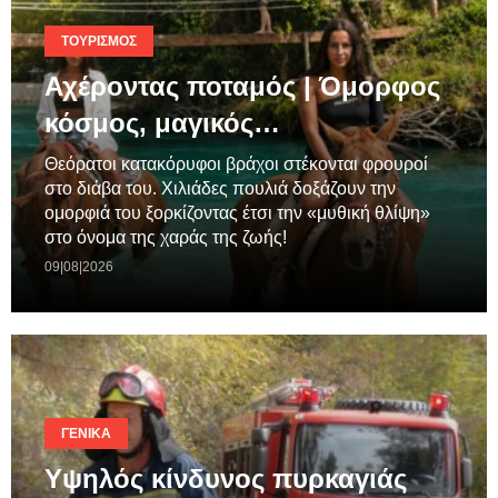
ΤΟΥΡΙΣΜΌΣ
Αχέροντας ποταμός | Όμορφος
κόσμος, μαγικός…
Θεόρατοι κατακόρυφοι βράχοι στέκονται φρουροί
στο διάβα του. Χιλιάδες πουλιά δοξάζουν την
ομορφιά του ξορκίζοντας έτσι την «μυθική θλίψη»
στο όνομα της χαράς της ζωής!
09|08|2026
ΓΕΝΙΚΆ
Υψηλός κίνδυνος πυρκαγιάς