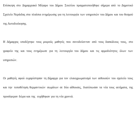
Επίσκεψη στο Δημαρχιακό Μέγαρο του Δήμου Σουλίου πραγματοποιήθηκε σήμερα από το Δημοτικό
Σχολείο Νεράιδας στα πλαίσια ενημέρωσης για τη λειτουργία των υπηρεσιών του Δήμου και του θεσμού
της Αυτοδιοίκησης.
Η Δήμαρχος υποδέχτηκε τους μικρούς μαθητές που συνοδεύονταν από τους δασκάλους τους, στο
γραφείο της και τους ενημέρωσε για τη λειτουργία του Δήμου και τις αρμοδιότητες όλων των
υπηρεσιών.
Οι μαθητές αφού ευχαρίστησαν τη Δήμαρχο για τον ελαιοχρωματισμό των αιθουσών του σχολείο τους
και την τοποθέτηση θερμαντικών σωμάτων σε δύο αίθουσες, διατύπωσαν τα νέα τους αιτήματα, της
προσέφεραν δώρα και της ευχήθηκαν για τη νέα χρονιά.