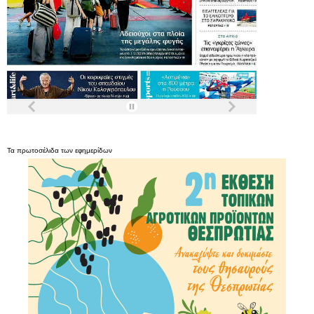
Τα
πρωτοσέλιδα
των
εφημερίδων