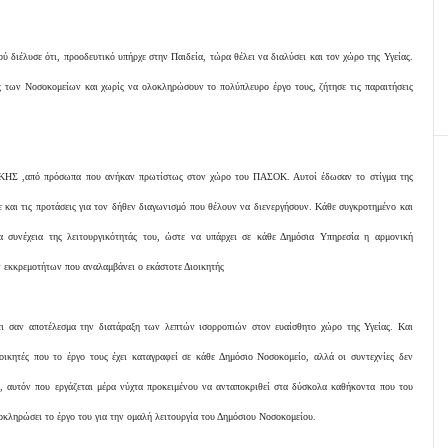
 διέλυσε ότι, προοδευτικό υπήρχε στην Παιδεία, τώρα θέλει να διαλύσει και τον χώρο της Υγείας.
ς των Νοσοκομείων και χωρίς να ολοκληρώσουν το πολύπλευρο έργο τους, ζήτησε τις παραιτήσεις
ΙΚΗΣ ,από πρόσωπα που ανήκαν πρωτίστως στον χώρο του ΠΑΣΟΚ. Αυτοί έδωσαν το στίγμα της
ε και τις προτάσεις για τον δήθεν διαγωνισμό που θέλουν να διενεργήσουν. Κάθε συγκροτημένο και
ία συνέχεια της λειτουργικότητάς του, ώστε να υπάρχει σε κάθε Δημόσια Υπηρεσία η αρμονική
 εκκρεμοτήτων που αναλαμβάνει ο εκάστοτε Διοικητής
ει σαν αποτέλεσμα την διατάραξη των λεπτών ισορροπιών στον ευαίσθητο χώρο της Υγείας. Και
οικητές που το έργο τους έχει καταγραφεί σε κάθε Δημόσιο Νοσοκομείο, αλλά οι συντεχνίες δεν
, αυτόν που εργάζεται μέρα νύχτα προκειμένου να ανταποκριθεί στα δύσκολα καθήκοντα που του
οκληρώσει το έργο του για την ομαλή λειτουργία του Δημόσιου Νοσοκομείου.