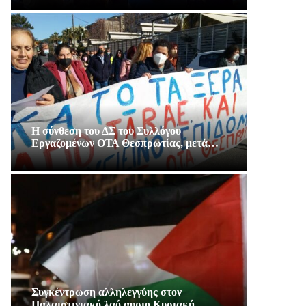
Η σύνθεση του ΔΣ του Συλλόγου
Εργαζομένων ΟΤΑ Θεσπρωτίας, μετά…
Συγκέντρωση αλληλεγγύης στον
Παλαιστινιακό λαό αυριο Κυριακή