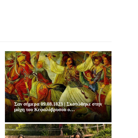
Σαν σήμερα 09.08.1823 | Σκοτώθηκε στην
μάχη του Κεφαλόβρυσου ο…