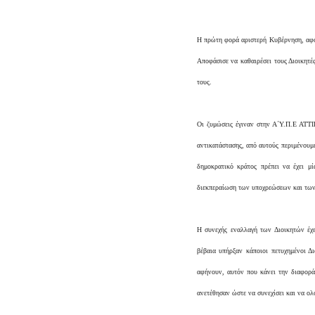
Η πρώτη φορά αριστερή Κυβέρνηση, αφού
Αποφάσισε να καθαιρέσει τους Διοικητέ
τους.
Οι ζυμώσεις έγιναν στην Α΄Υ.Π.Ε ΑΤΤ
αντικατάστασης, από αυτούς περιμένουμ
δημοκρατικό κράτος πρέπει να έχει μ
διεκπεραίωση των υποχρεώσεων και των
Η συνεχής εναλλαγή των Διοικητών έχ
βέβαια υπήρξαν κάποιοι πετυχημένοι Δι
αφήνουν, αυτόν που κάνει την διαφορά
ανετέθησαν ώστε να συνεχίσει και να ολ