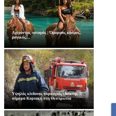
Αχέροντας ποταμός | Όμορφος κόσμος,
μαγικός…
Υψηλός κίνδυνος πυρκαγιάς (δείκτης 3)
σήμερα Κυριακή στη Θεσπρωτία