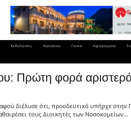
Εκδηλώσεις
Θρησκεία
Γενικά
Αφιερώματα
Το
υ: Πρώτη φορά αριστερά
φού διέλυσε ότι, προοδευτικό υπήρχε στην Πα
αθαιρέσει τους Διοικητές των Νοσοκομείων...