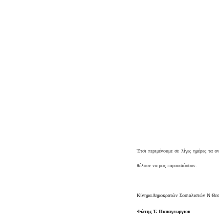
Έτσι περιμένουμε σε λίγες ημέρες τα 
θέλουν να μας παρουσιάσουν.
Κίνημα Δημοκρατών Σοσιαλιστών Ν Θεσ
Φώτης Τ. Παπαγεωργιου