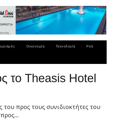
υρισμός
Οικονομία
Τεχνολογία
Ροή
 το Theasis Hotel
ες του προς τους συνιδιοκτήτες του
προς...