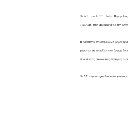
Το Δ.Σ. του Α.Π.Σ. Σούλι Παραμυθιάς
THEASIS στην Παραμυθιά για την ευγενι
Η παραπάνω ανυστερόβουλη χειρονομία 
χαίρονται ως το μελλοντικό έμψυχο δυναμ
σε δυσμενείς οικονομικές συγκυρίες ολό
Το Δ.Σ. εύχεται εγκάρδια καλές γιορτές 