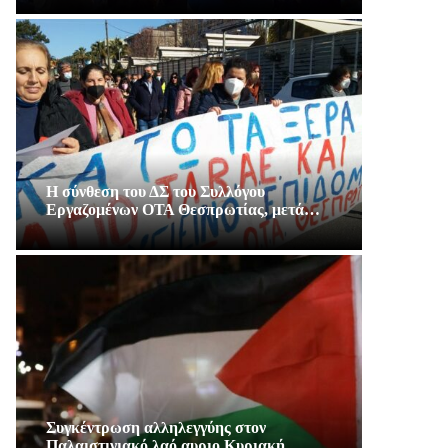
Η σύνθεση του ΔΣ του Συλλόγου
Εργαζομένων ΟΤΑ Θεσπρωτίας, μετά…
Συγκέντρωση αλληλεγγύης στον
Παλαιστινιακό λαό αυριο Κυριακή