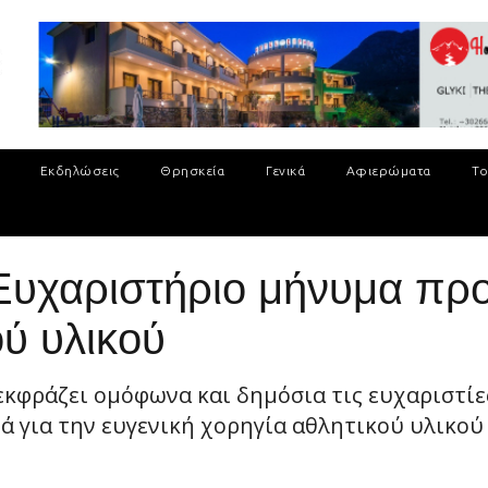
Εκδηλώσεις
Θρησκεία
Γενικά
Αφιερώματα
Το
Ευχαριστήριο μήνυμα προς
ού υλικού
 εκφράζει ομόφωνα και δημόσια τις ευχαριστί
 για την ευγενική χορηγία αθλητικού υλικού 