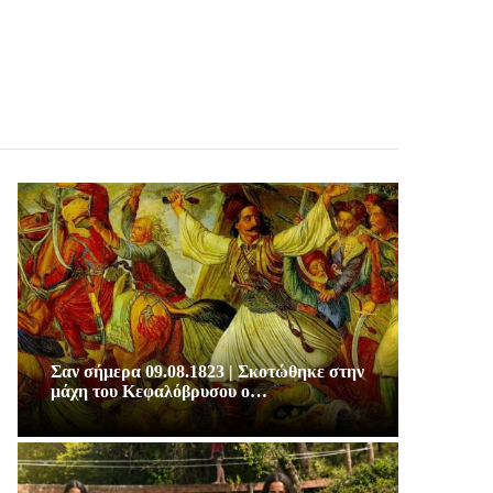
Σαν σήμερα 09.08.1823 | Σκοτώθηκε στην
μάχη του Κεφαλόβρυσου ο…