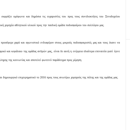
 εκφράζει ομόφωνα και δημόσια τις ευχαριστίες του προς τους συνιδιοκτήτες του Ξενοδοχείου
κή χορηγία αθλητικού υλικού προς την παιδική ομάδα ποδοσφαίρου του συλλόγου μας.
προσέφερε χαρά και αγωνιστικό ενδιαφέρον στους μικρούς ποδοσφαιριστές μας και τους έκανε να
ικό και κεφάλαιο της ομάδας ανδρών μας, είναι δε αυτή η ενέργεια ιδιαίτερα επεναιτέα γιατί έγινε
κληρης της κοινωνίας και αποτελεί φωτεινό παράδειγμα προς μίμηση.
και δημιουργικό επιχειρηματικό το 2016 προς τους ανωτέρω χορηγούς της πόλης και της ομάδας μας.