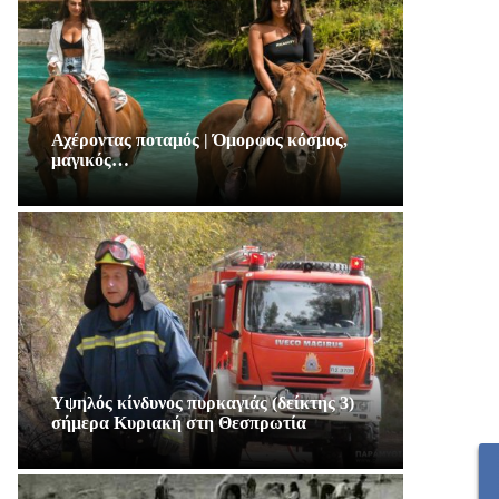
Αχέροντας ποταμός | Όμορφος κόσμος,
μαγικός…
Υψηλός κίνδυνος πυρκαγιάς (δείκτης 3)
σήμερα Κυριακή στη Θεσπρωτία