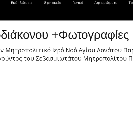
Εκδηλώσεις
Θρησκεία
Γενικά
Αφιερώματα
Το
ροδιάκονου +Φωτογραφίες
ον Μητροπολιτικό Ιερό Ναό Αγίου Δονάτου Πα
ργούντος του Σεβασμιωτάτου Μητροπολίτου Πα