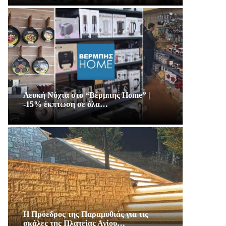
Λευκή Νύχτα στο “Βέρμπης Home” |
-15% έκπτωση σε όλα…
Η Πρόεδρος της Παραμυθιάς για τις
σκάλες της Πλατείας Αγίου…