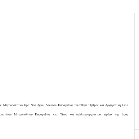
ν Μητροπολιτικό Ιερό Ναό Αγίου Δονάτου Παραμυθιάς τελέσθηκε Όρθρος και Αρχιερατική Θεία
σμιωτάτου Μητροπολίτου Παραμυθίας κ.κ. Τίτου και συλλειτουργούντων ιερέων της Ιεράς