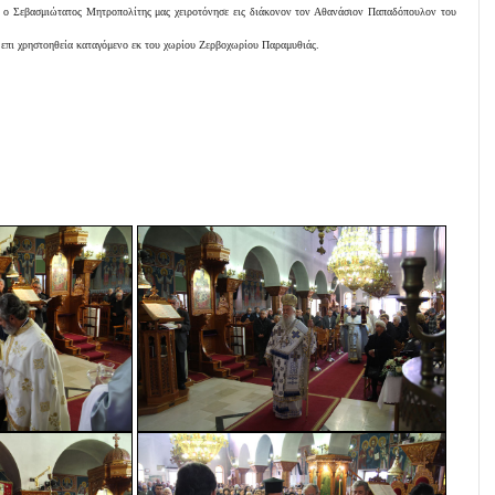
ας ο Σεβασμιώτατος Μητροπολίτης μας χειροτόνησε εις διάκονον τον Αθανάσιον Παπαδόπουλον του
 επι χρηστοηθεία καταγόμενο εκ του χωρίου Ζερβοχωρίου Παραμυθιάς.