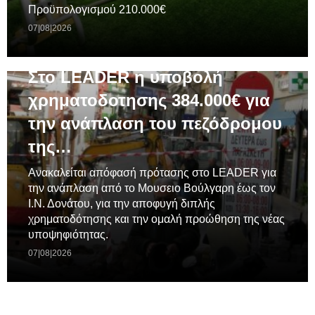
Προϋπολογισμού 210.000€
07|08|2026
ΓΕΝΙΚΆ
Στο LEADER η υποβολή
χρηματοδοτησης 384.000€ για
την ανάπλαση του πεζόδρομου
της…
Ανακαλείται απόφασή πρότασης στο LEADER για
την ανάπλαση από το Μουσειο Βούλγαρη έως τον
Ι.Ν. Δονάτου, για την αποφυγή διπλής
χρηματοδότησης και την ομαλή προώθηση της νέας
υποψηφιότητας.
07|08|2026