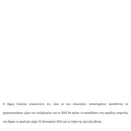
Ο Δήμος Σουλίου ανακοινώνει ότι, όσοι εκ των ιδιοκτητών καταστημάτων προτίθενται να
χρησιμοποιήσουν χώρο των πεζοδρομίων για το 2016 θα πρέπει να προσέλθουν στις αρμόδιες υπηρεσίες
του Δήμου το αργότερο μέχρι 31 Ιανουαρίου 2016 για τη λήψη της σχετικής άδειας.