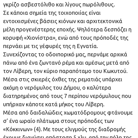
γκρίζο ασβεστόλιθο και λίγους πωρόλιθους.
Σε κάποια σημεία της τοιχοποιίας είναι
εντοιχισμένες βάσεις κιόνων και αρχιτεκτονικά
μέλη προγενέστερης εποχής. Ψηλότερα δεσπόζει η
κορυφή «Χιονίστρα», ενώ από τους πρόποδές της
περνάει με τις γέφυρές της η Εγνατία.
Συνεχίζοντας το οδοιπορικό μας, περνάμε αρχικά
πάνω από ένα ζωντανό ρέμα και αμέσως μετά από
τον Λίβερη, τον κύριο παραπόταμο του Κωκυτού.
Μέσα στις σκιερές όχθες της ρεματιάς υπάρχει
ακόμη ο νερόμυλος του Δήμου, ο καλύτερα
διατηρημένος από τους 7 περίπου νερόμυλους που
υπήρχαν κάποτε κατά μήκος του Λίβερη.
Μέσα από δαιδαλώδεις χωματόδρομους φτάνουμε
σ’ ένα ωραίο πλάτωμα στους πρόποδες των
«Κόκκινων» (4). Με τους ελιγμούς της διαδρομής
έχουμε διανύσει απόσταση 5 χλμ. από την πόλη της