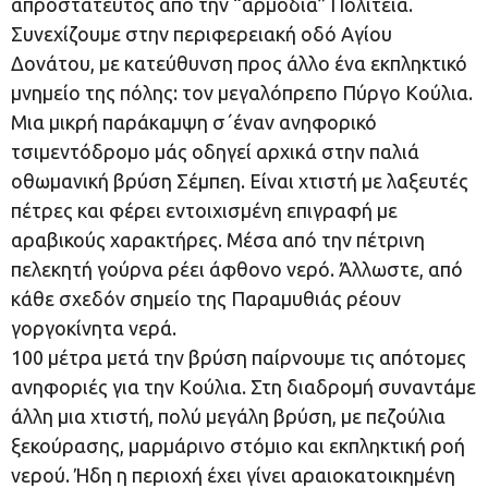
απροστάτευτος από την “αρμόδια” Πολιτεία.
Συνεχίζουμε στην περιφερειακή οδό Αγίου
Δονάτου, με κατεύθυνση προς άλλο ένα εκπληκτικό
μνημείο της πόλης: τον μεγαλόπρεπο Πύργο Κούλια.
Μια μικρή παράκαμψη σ΄έναν ανηφορικό
τσιμεντόδρομο μάς οδηγεί αρχικά στην παλιά
οθωμανική βρύση Σέμπεη. Είναι χτιστή με λαξευτές
πέτρες και φέρει εντοιχισμένη επιγραφή με
αραβικούς χαρακτήρες. Μέσα από την πέτρινη
πελεκητή γούρνα ρέει άφθονο νερό. Άλλωστε, από
κάθε σχεδόν σημείο της Παραμυθιάς ρέουν
γοργοκίνητα νερά.
100 μέτρα μετά την βρύση παίρνουμε τις απότομες
ανηφοριές για την Κούλια. Στη διαδρομή συναντάμε
άλλη μια χτιστή, πολύ μεγάλη βρύση, με πεζούλια
ξεκούρασης, μαρμάρινο στόμιο και εκπληκτική ροή
νερού. Ήδη η περιοχή έχει γίνει αραιοκατοικημένη