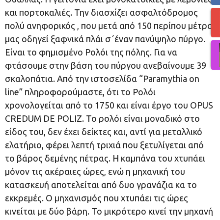
και πορτοκαλιές. Την διασχίζει ασφαλτόδρομος
πολύ ανηφορικός , που μετά από 150 περίπου μέτρα,
μας οδηγεί ξαφνικά πλάι σ΄έναν πανύψηλο πύργο.
Είναι το φημισμένο Ρολόι της πόλης. Για να
φτάσουμε στην βάση του πύργου ανεβαίνουμε 39
σκαλοπάτια. Από την ιστοσελίδα “Paramythia on
line” πληροφορούμαστε, ότι το Ρολόι
χρονολογείται από το 1750 και είναι έργο του OPUS
CREDUM DE POLIZ. Το ρολόι είναι μοναδικό στο
είδος του, δεν έχει δείκτες και, αντί για μεταλλικό
ελατήριο, φέρει λεπτή τριχιά που ξετυλίγεται από
το βάρος δεμένης πέτρας. Η καμπάνα του χτυπάει
μόνον τις ακέραιες ώρες, ενώ η μηχανική του
κατασκευή αποτελείται από δυο γρανάζια κα το
εκκρεμές. Ο μηχανισμός που χτυπάει τις ώρες
κινείται με δύο βάρη. Το μικρότερο κινεί την μηχανή