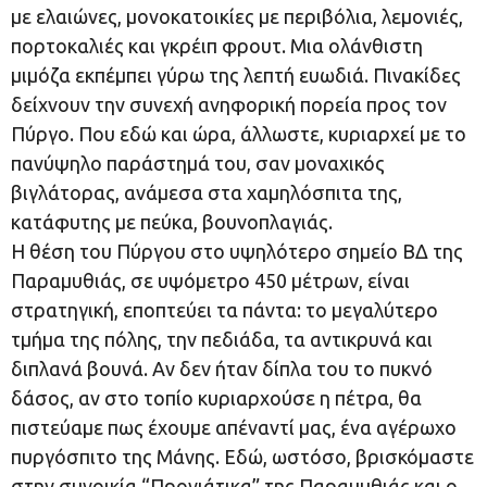
με ελαιώνες, μονοκατοικίες με περιβόλια, λεμονιές,
πορτοκαλιές και γκρέιπ φρουτ. Μια ολάνθιστη
μιμόζα εκπέμπει γύρω της λεπτή ευωδιά. Πινακίδες
δείχνουν την συνεχή ανηφορική πορεία προς τον
Πύργο. Που εδώ και ώρα, άλλωστε, κυριαρχεί με το
πανύψηλο παράστημά του, σαν μοναχικός
βιγλάτορας, ανάμεσα στα χαμηλόσπιτα της,
κατάφυτης με πεύκα, βουνοπλαγιάς.
Η θέση του Πύργου στο υψηλότερο σημείο ΒΔ της
Παραμυθιάς, σε υψόμετρο 450 μέτρων, είναι
στρατηγική, εποπτεύει τα πάντα: το μεγαλύτερο
τμήμα της πόλης, την πεδιάδα, τα αντικρυνά και
διπλανά βουνά. Αν δεν ήταν δίπλα του το πυκνό
δάσος, αν στο τοπίο κυριαρχούσε η πέτρα, θα
πιστεύαμε πως έχουμε απέναντί μας, ένα αγέρωχο
πυργόσπιτο της Μάνης. Εδώ, ωστόσο, βρισκόμαστε
στην συνοικία “Προνιάτικα” της Παραμυθιάς και ο