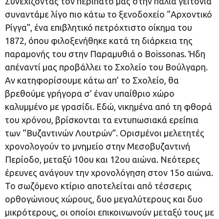
Συνεχίζοντας τον περίπατό μας στην παλιά γειτονιά
συναντάμε λίγο πιο κάτω το ξενοδοχείο “Αρχοντικό
Ρίγγα”, ένα επιβλητικό πετρόχτιστο οίκημα του
1872, όπου φιλοξενήθηκε κατά τη διάρκεια της
παραμονής του στην Παραμυθιά ο Boissonas. Ήδη
απέναντί μας προβάλλει το Σχολείο του Βούλγαρη.
Αν κατηφορίσουμε κάτω απ’ το Σχολείο, θα
βρεθούμε γρήγορα σ’ έναν υπαίθριο χώρο
καλυμμένο με γρασίδι. Εδώ, νικημένα από τη φθορά
του χρόνου, βρίσκονται τα εντυπωσιακά ερείπια
των “Βυζαντινών Λουτρών”. Ορισμένοι μελετητές
χρονολογούν το μνημείο στην Μεσοβυζαντινή
Περίοδο, μεταξύ 10ου και 12ου αιώνα. Νεότερες
έρευνες ανάγουν την χρονολόγηση στον 15ο αιώνα.
Το σωζόμενο κτίριο αποτελείται από τέσσερις
ορθογώνιους χώρους, δυο μεγαλύτερους και δυο
μικρότερους, οι οποίοι επικοινωνούν μεταξύ τους με