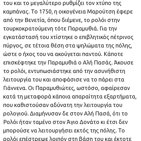
του και το μεγαλύτερο ρυθμίζει τον χτύπο της
καμπάνας. Το 1750, η οικογένεια Μαρούτση έφερε
από την Βενετία, όπου διέμενε, το ρολόι στην
τουρκοκρατούμενη τότε Παραμυθιά. Για την
εγκατάστασή του χτίστηκε ο επιβλητικός πέτρινος
πύργος, σε τέτοια θέση στα ψηλώματα της πόλης,
ώστε ο ήχος του να ακούγεται παντού. Κάποτε
επισκέφτηκε την Παραμυθιά ο Αλή Πασάς. Άκουσε
το ρολόι, εντυπωσιάστηκε από την ασυνήθιστη
λειτουργία του και αποφάσισε να το πάρει στα
Γιάννενα. Οι Παραμυθιώτες, ωστόσο, αφαίρεσαν
κατά τη μεταφορά κάποια απαραίτητα εξαρτήματα,
που καθιστούσαν αδύνατη την λειτουργία του
ρολογιού. Διαμήνυσαν δε στον Αλή Πασά, ότι το
Ρολόι ήταν ταμένο στον Άγιο Δονάτο κι έτσι δεν
μπορούσε να λειτουργήσει εκτός της πόλης. Το
ρολόι επέστρεψε λοιπόν στη βάση του και έκτοτε