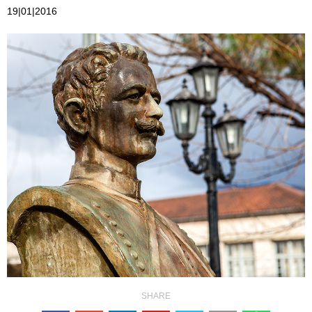
19|01|2016
SHARE