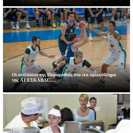
Οι αντίπαλοι της Παραμυθιάς στο νεο πρωτάθλημα
της A1 ΕΣΚΑΒΔΕ.…