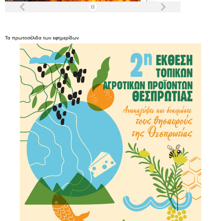
Τα
πρωτοσέλιδα
των
εφημερίδων