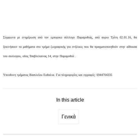
Σύμφωνα με ενημέρωση από τον εμπορικο σύλλογο Παραμυθιάς, από αυριο Τρίτη 02.01.16, θα
ξεκινήσουν τα μαθήματα στο τμήμα ζωγραφικής για ενήλικες που θα πραγματοποιηθούν στην αίθουσα
του συλλογου, οδος Τσαβλελαινας 14, στην Παραμυθιά .
Υπευθυνη τμήματος Βασιλείου Ευθαλια. Για πληροφορίες και εγγραφές: 6944704335
In this article
Γενικά