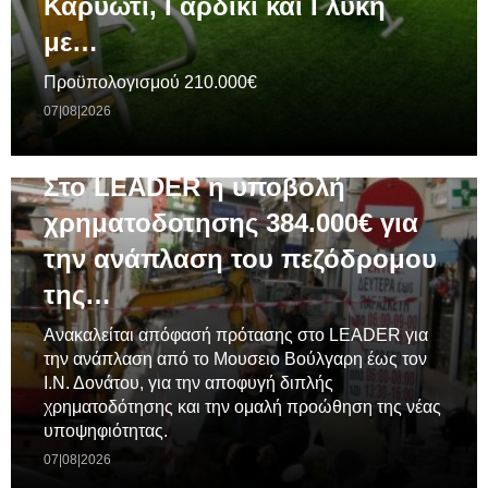
Καρυώτι, Γαρδίκι και Γλυκή
με…
Προϋπολογισμού 210.000€
07|08|2026
ΓΕΝΙΚΆ
Στο LEADER η υποβολή
χρηματοδοτησης 384.000€ για
την ανάπλαση του πεζόδρομου
της…
Ανακαλείται απόφασή πρότασης στο LEADER για
την ανάπλαση από το Μουσειο Βούλγαρη έως τον
Ι.Ν. Δονάτου, για την αποφυγή διπλής
χρηματοδότησης και την ομαλή προώθηση της νέας
υποψηφιότητας.
07|08|2026