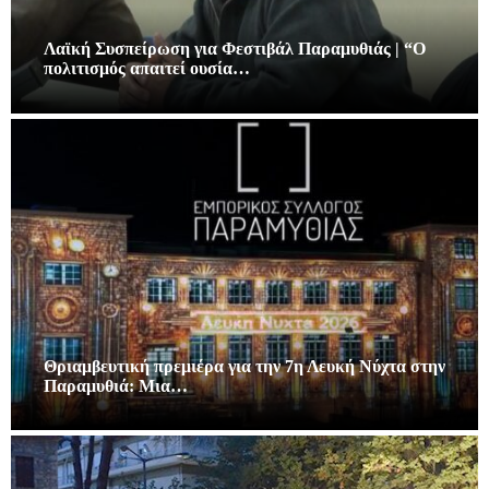
Λαϊκή Συσπείρωση για Φεστιβάλ Παραμυθιάς | “Ο
πολιτισμός απαιτεί ουσία…
Θριαμβευτική πρεμιέρα για την 7η Λευκή Νύχτα στην
Παραμυθιά: Μια…