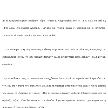
Δε θα πραγματοποιηθούν μαθήματα, αύριο Τετάρτη 17 Φεβρουαρίου, από τις 12:00-14:00 και από τις
14:00-16:00, στα δημόσια Δημοτικά, Γυμνάσια και Λύκεια, καθώς οι δάσκαλοι και οι καθηγητές,
προχωρούν σε στάση εργασίας για τα κενά στα σχολεία.
Με το σύνθημα: «Όχι στη λογιστική αντίληψη στην εκπαίδευση. Ναι σε μόνιμους διορισμούς», οι
εκπαιδευτικοί ζητούν να μην πραγματοποιηθούν άλλες μετακινήσεις εκπαιδευτικών, αλλά μόνιμοι
διορισμοί.
Στην ανακοίνωση τους οι εκπαιδευτικοί καταγγέλλουν ότι τα κενά στα σχολεία «καλά κρατούν» και
τονίζουν ότι η ηγεσία του υπουργείου Παιδείας επιστρατεύει αντιεκπαιδευτική μέθοδο για τη μέτρηση
των κενών, τη «λογιστική των ωρών». «Όσο το υπουργείο συνεχίζει να βλέπει διδακτικές ώρες αντί για
σχολικές τάξεις, τόσο θα συνεχίσει να διαλύει δημοτικά σχολεία» αναφέρει χαρακτηριστικά η
Διδασκαλική Ομοσπονδία Ελλάδος (ΔΟΕ).