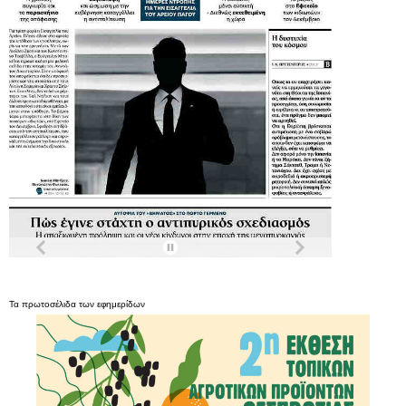
Τα
πρωτοσέλιδα
των
εφημερίδων