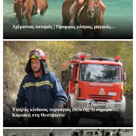
Αχέροντας ποταμός | Όμορφος κόσμος, μαγικός…
Υψηλός κίνδυνος πυρκαγιάς (δείκτης 3) σήμερα
Κυριακή στη Θεσπρωτία