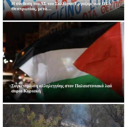
Η σύνθεση του ΔΣ του Συλλόγου Εργαζομένων ΟΤΑ
Θεσπρωτίας, μετά…
Συγκέντρωση αλληλεγγύης στον Παλαιστινιακό λαό
αυριο Κυριακή