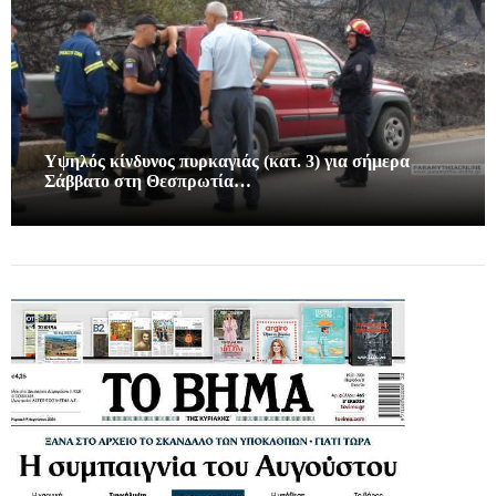
Υψηλός κίνδυνος πυρκαγιάς (κατ. 3) για σήμερα
Σάββατο στη Θεσπρωτία…