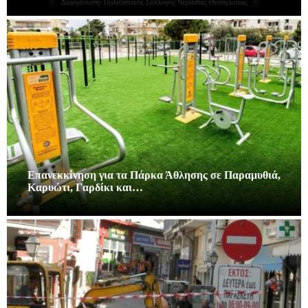
Επανεκκίνηση για τα Πάρκα Άθλησης σε Παραμυθιά,
Καρυώτι, Γαρδίκι και…