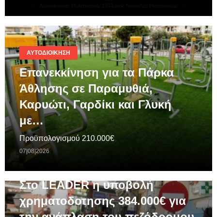
ΑΥΤΟΔΙΟΊΚΗΣΗ
Επανεκκίνηση για τα Πάρκα
Άθλησης σε Παραμυθιά,
Καρυώτι, Γαρδίκι και Γλυκή
με…
Προϋπολογισμού 210.000€
07|08|2026
ΓΕΝΙΚΆ
Στο LEADER η υποβολή
χρηματοδοτησης 384.000€ για
την ανάπλαση του πεζόδρομου