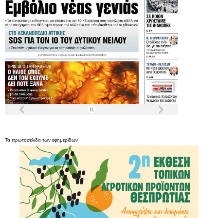
Τα
πρωτοσέλιδα
των
εφημερίδων