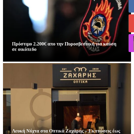
Πρόστιμο 2.200€ απο την Πυροσβεστική για καύση
σε οικόπεδο
Λευκή Νύχτα στα Οπτικά Ζαχάρης – Εκπτώσεις έως