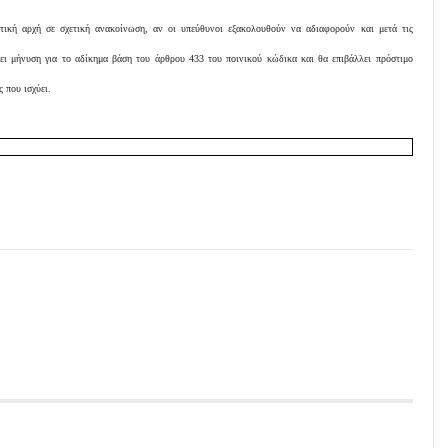
τική αρχή σε σχετική ανακοίνωση, αν οι υπεύθυνοι εξακολουθούν να αδιαφορούν και μετά τις
τει μήνυση για το αδίκημα βάση του άρθρου 433 του ποινικού κώδικα και θα επιβάλλει πρόστιμο
 που ισχύει.