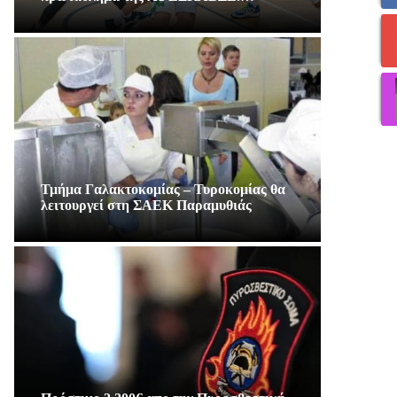
Τμήμα Γαλακτοκομίας – Τυροκομίας θα
λειτουργεί στη ΣΑΕΚ Παραμυθιάς