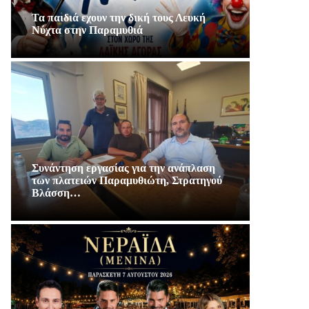
Τα παιδιά εχουν την δική τους Λευκή
Νύχτα στην Παραμυθιά
Συνάντηση εργασίας για την ανάπλαση
των πλατειών Παραμυθιώτη, Στρατηγού
Βλάσση…