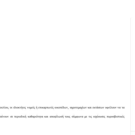
λίου, οι ιδιοκτήτες νομείς ή επικαρπωτές οικοπέδων, αγροτεμαχίων και εκτάσεων οφείλουν να τα
αίνουν σε περιοδική καθαριότητα και αποψίλωσή τους σύμφωνα με τις ισχύουσες πυροσβεστικές