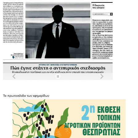
Τα
πρωτοσέλιδα
των
εφημερίδων