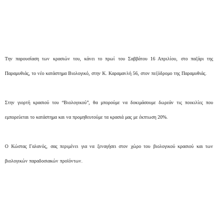
Την παρουσίαση των κρασιών του, κάνει το πρωί του Σαββάτου 16 Απριλίου, στο παζάρι της
Παραμυθιάς, το νέο κατάστημα Βιολογικό, στην Κ. Καραμανλή 56, στον πεζόδρομο της Παραμυθιάς.
Στην γιορτή κρασιού του “Βιολογικού”, θα μπορούμε να δοκιμάσουμε δωρεάν τις ποικιλίες που
εμπορεύεται το κατάστημα και να προμηθευτούμε τα κρασιά μας με έκπτωση 20%.
Ο Κώστας Γαλανός, σας περιμένει για να ξεναγήσει στον χώρο του βιολογικού κρασιού και των
βιολογικών παραδοσιακών προϊόντων.