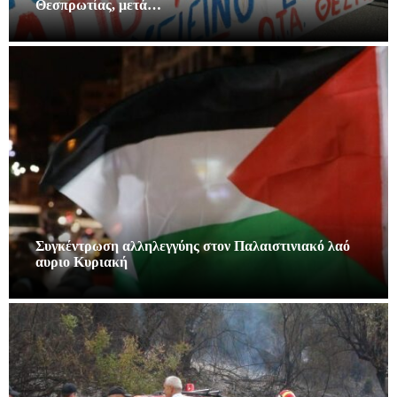
Θεσπρωτίας, μετά…
Συγκέντρωση αλληλεγγύης στον Παλαιστινιακό λαό
αυριο Κυριακή