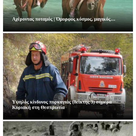
Αχέροντας ποταμός | Όμορφος κόσμος, μαγικός…
Υψηλός κίνδυνος πυρκαγιάς (δείκτης 3) σήμερα
Κυριακή στη Θεσπρωτία