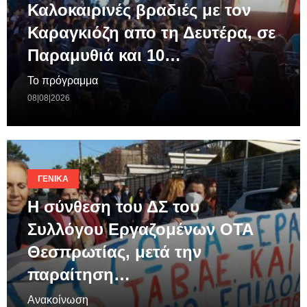
Καλοκαιρινές βραδιές με τον
Καραγκιόζη απο τη Δευτέρα, σε
Παραμυθιά και 10…
Το πρόγραμμα
08|08|2026
ΓΕΝΙΚΆ
Η σύνθεση του ΔΣ του
Συλλόγου Εργαζομένων ΟΤΑ
Θεσπρωτίας, μετά την
παραίτηση…
Ανακοίνωση