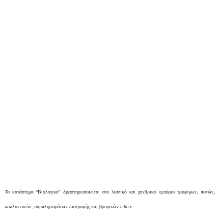
To κατάστημα “Βιολογικό”
δραστηριοποιείται στο λιανικό και χονδρικό εμπόριο τροφίμων, ποτών,
καλλυντικών, συμπληρωμάτων διατροφής και βρεφικών ειδών.