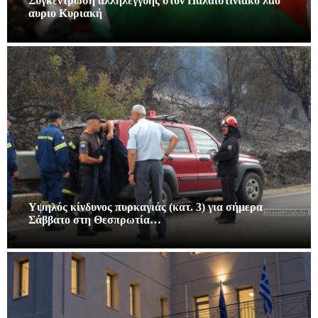
Συγκέντρωση αλληλεγγύης στον Παλαιστινιακό λαό
αυριο Κυριακή
Υψηλός κίνδυνος πυρκαγιάς (κατ. 3) για σήμερα
Σάββατο στη Θεσπρωτία…