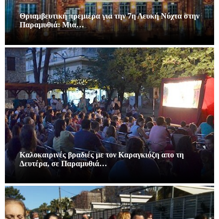
Θριαμβευτική πρεμιέρα για την 7η Λευκή Νύχτα στην
Παραμυθιά: Μια…
Καλοκαιρινές βραδιές με τον Καραγκιόζη απο τη
Δευτέρα, σε Παραμυθιά…