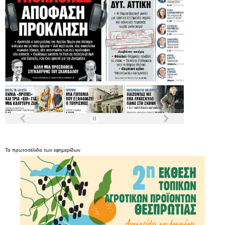
Τα
πρωτοσέλιδα
των
εφημερίδων