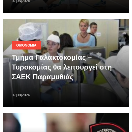
07|08|2026
ΟΙΚΟΝΟΜΊΑ
Τμήμα Γαλακτοκομίας –
Τυροκομίας θα λειτουργεί στη
ΣΑΕΚ Παραμυθιάς
.
07|08|2026