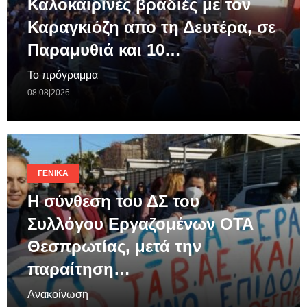
Καλοκαιρινές βραδιές με τον
Καραγκιόζη απο τη Δευτέρα, σε
Παραμυθιά και 10…
Το πρόγραμμα
08|08|2026
ΓΕΝΙΚΆ
Η σύνθεση του ΔΣ του
Συλλόγου Εργαζομένων ΟΤΑ
Θεσπρωτίας, μετά την
παραίτηση…
Ανακοίνωση