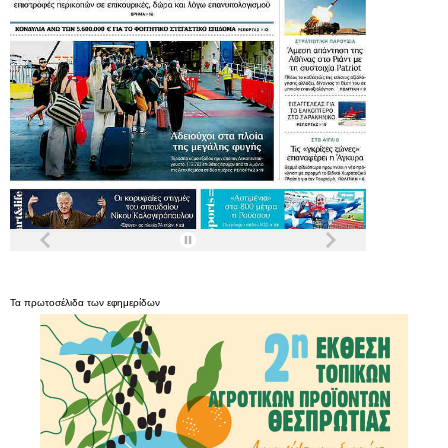
Τα
πρωτοσέλιδα
των
εφημερίδων