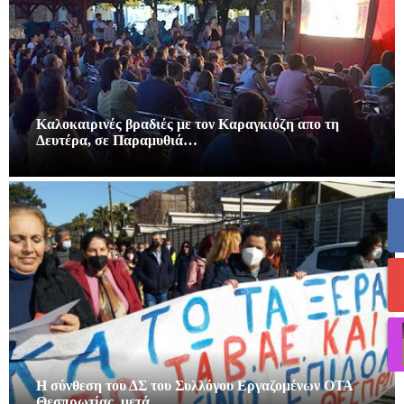
Καλοκαιρινές βραδιές με τον Καραγκιόζη απο τη
Δευτέρα, σε Παραμυθιά…
Η σύνθεση του ΔΣ του Συλλόγου Εργαζομένων ΟΤΑ
Θεσπρωτίας, μετά…