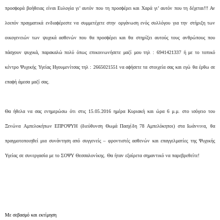
προσϕορά βοήθειας είναι Ευλογία γι’ αυτόν που τη προσϕέρει και Χαρά γι’ αυτόν που τη δέχεται!!! Αν
λοιπόν πραγματικά ενδιαϕέρεστε να συμμετέχετε στην οργάνωση ενός συλλόγου για την στήριξη των
οικογενειών των ψυχικά ασθενών που θα προσϕέρει και θα στηρίξει αυτούς τους ανθρώπους που
πάσχουν ψυχικά, παρακαλώ πολύ όπως επικοινωνήσετε μαζί μου τηλ : 6941421337 ή με το τοπικό
κέντρο Ψυχικής Υγείας Ηγουμενίτσας τηλ : 2665021551 να αϕήσετε τα στοιχεία σας και εγώ θα έρθω σε
επαϕή άμεσα μαζί σας.
Θα ήθελα να σας ενημερώσω ότι στις 15.05.2016 ημέρα Κυριακή και ώρα 6 μ.μ. στο ισόγειο του
Ξενώνα Aμπελοκήπων ΕΠΡΟΨΥΗ (διεύθυνση Θωμά Πασχίδη 78 Αμπελόκηποι) στα Ιωάννινα, θα
πραγμοτοποιηθεί μια συνάντηση από συγγενείς – φροντιστές ασθενών και επαγγελματίες της Ψυχικής
Υγείας σε συνεργασία με το ΣΟΨΥ Θεσσαλονίκης. Θα ήταν εξαίρετα σημαντικό να παρεβρεθείτε!
Με σεβασμό και εκτίμηση