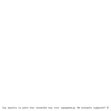
Σας προτείνω να μπείτε στην ιστοσελίδα τους www. sopsipatron.gr. Θα εκπλαγείτε ευχάριστα!!! Η