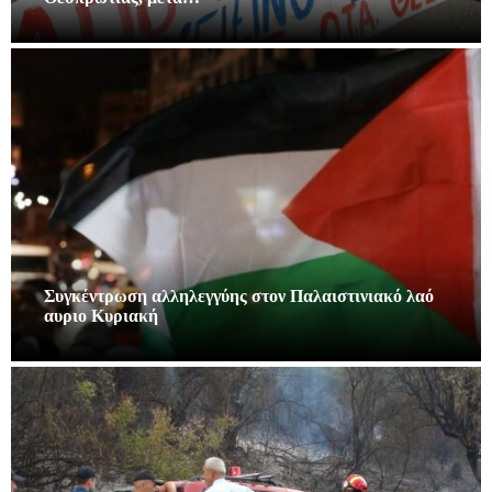
Συγκέντρωση αλληλεγγύης στον Παλαιστινιακό λαό
αυριο Κυριακή