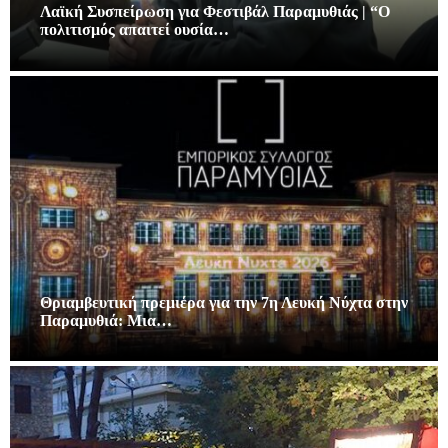
Λαϊκή Συσπείρωση για Φεστιβάλ Παραμυθιάς | “Ο
πολιτισμός απαιτεί ουσία…
Θριαμβευτική πρεμιέρα για την 7η Λευκή Νύχτα στην
Παραμυθιά: Μια…