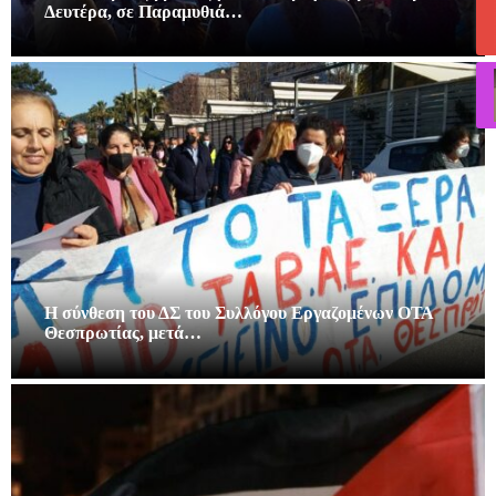
Δευτέρα, σε Παραμυθιά…
Η σύνθεση του ΔΣ του Συλλόγου Εργαζομένων ΟΤΑ
Θεσπρωτίας, μετά…