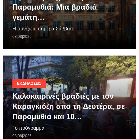
Παραμυθιά: Μια βραδιά
γεμάτη…
Η συνέχεια σημερα Σάββατο
08|08|2026
ΕΚΔΗΛΏΣΕΙΣ
Καλοκαιρινές βραδιές με τον
Καραγκιόζη απο τη Δευτέρα, σε
Παραμυθιά και 10…
Το πρόγραμμα
08|08|2026