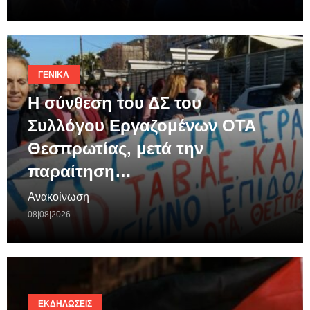
ΓΕΝΙΚΆ
Η σύνθεση του ΔΣ του
Συλλόγου Εργαζομένων ΟΤΑ
Θεσπρωτίας, μετά την
παραίτηση…
Ανακοίνωση
08|08|2026
ΕΚΔΗΛΏΣΕΙΣ