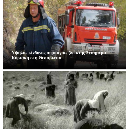
Υψηλός κίνδυνος πυρκαγιάς (δείκτης 3) σήμερα
Κυριακή στη Θεσπρωτία