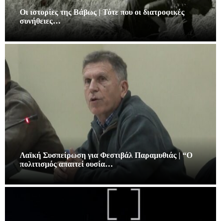
Οι ιστορίες της Βάβως | Τότε που οι διατροφικές
συνήθειες…
Λαϊκή Συσπείρωση για Φεστιβάλ Παραμυθιάς | “Ο
πολιτισμός απαιτεί ουσία…