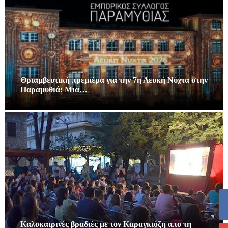
Θριαμβευτική πρεμιέρα για την 7η Λευκή Νύχτα στην
Παραμυθιά: Μια…
Καλοκαιρινές βραδιές με τον Καραγκιόζη απο τη