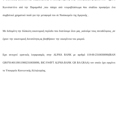
Κωνσταντίνο από την Παραμυθιά ,που πάσχει από νευροβλάστωμα 4ου σταδίου προσφέρει ένα
συμβολικό χρηματικό ποσό για την μεταφορά του σε Νοσοκομείο της Αμερικής .
Με δεδομένη την δύσκολη οικονομική περίοδο που διανύουμε όλοι μας ,καλούμε τους συναδέλφους ,αν
έχουν την οικονομική δυνατότητα,ας βοηθήσουν την οικογένεια του μικρού.
Εχει ανοιχτεί ερανικός λογαριασμός στην ALPHA BANK με αριθμό 119-00-2310030090(ΙΒΑΝ
GR0701401190119002310030090, BIC/SWIFT ALPHA BANK GR BA GRAA) τον οποίο έχει εγκρίνει
το Υπουργείο Κοινωνικής Αλληλεγγύης.