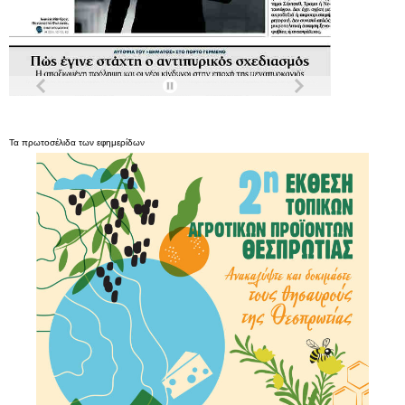
Τα
πρωτοσέλιδα
των
εφημερίδων