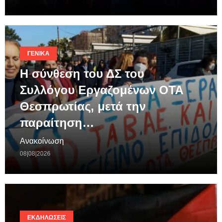
ΓΕΝΙΚΆ
Η σύνθεση του ΔΣ του
Συλλόγου Εργαζομένων ΟΤΑ
Θεσπρωτίας, μετά την
παραίτηση…
Ανακοίνωση
08|08|2026
ΕΚΔΗΛΏΣΕΙΣ