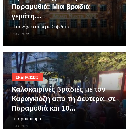
Παραμυθιά: Μια βραδιά
γεμάτη…
Η συνέχεια σημερα Σάββατο
08|08|2026
ΕΚΔΗΛΏΣΕΙΣ
Καλοκαιρινές βραδιές με τον
Καραγκιόζη απο τη Δευτέρα, σε
Παραμυθιά και 10…
Το πρόγραμμα
08|08|2026