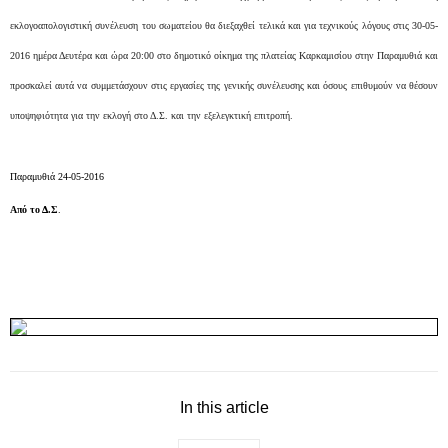
εκλογοαπολογιστική συνέλευση του σωματείου θα διεξαχθεί τελικά και για τεχνικούς λόγους στις 30-05-
2016 ημέρα Δευτέρα και ώρα 20:00 στο δημοτικό οίκημα της πλατείας Καρκαμισίου στην Παραμυθιά και
προσκαλεί αυτά να συμμετάσχουν στις εργασίες της γενικής συνέλευσης και όσους επιθυμούν να θέσουν
υποψηφιότητα για την εκλογή στο Δ.Σ. και την εξελεγκτική επιτροπή.
Παραμυθιά 24-05-2016
Από το Δ.Σ
.
In this article