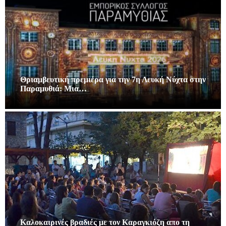
Θριαμβευτική πρεμιέρα για την 7η Λευκή Νύχτα στην
Παραμυθιά: Μια…
Καλοκαιρινές βραδιές με τον Καραγκιόζη απο τη