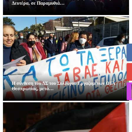
Δευτέρα, σε Παραμυθιά…
Η σύνθεση του ΔΣ του Συλλόγου Εργαζομένων ΟΤΑ
Θεσπρωτίας, μετά…