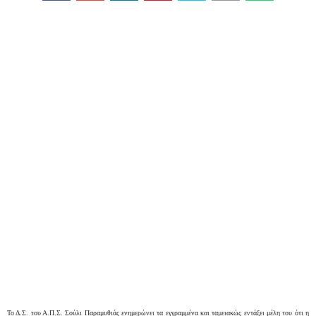
Το Δ.Σ. του Α.Π.Σ. Σούλι Παραμυθιάς ενημερώνει τα εγγραμμένα και ταμειακώς εντάξει μέλη του ότι η