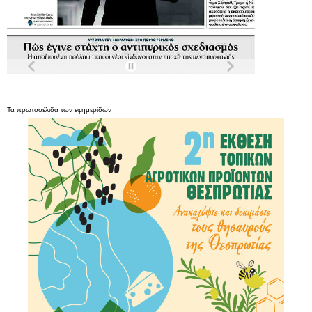
Τα
πρωτοσέλιδα
των
εφημερίδων