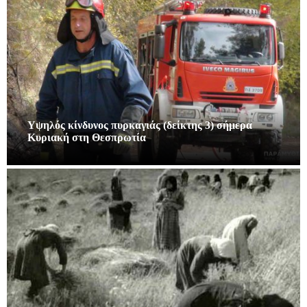
Υψηλός κίνδυνος πυρκαγιάς (δείκτης 3) σήμερα
Κυριακή στη Θεσπρωτία