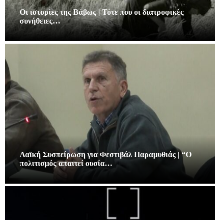
Οι ιστορίες της Βάβως | Τότε που οι διατροφικές
συνήθειες…
Λαϊκή Συσπείρωση για Φεστιβάλ Παραμυθιάς | “Ο
πολιτισμός απαιτεί ουσία…