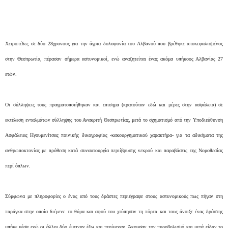
Χειροπέδες σε δύο 28χρονους για την άγρια δολοφονία του Αλβανού που βρέθηκε αποκεφαλισμένος
στην Θεσπρωτία, πέρασαν σήμερα αστυνομικοί, ενώ αναζητείται ένας ακόμα υπήκοος Αλβανίας 27
ετών.
Οι σύλληψεις τους πραγματοποιήθηκαν και επισημα (κρατούταν εδώ και μέρες στην ασφάλεια) σε
εκτέλεση ενταλμάτων σύλληψης του Ανακριτή Θεσπρωτίας, μετά το σχηματισμό από την Υποδιεύθυνση
Ασφάλειας Ηγουμενίτσας ποινικής δικογραφίας -κακουργηματικού χαρακτήρα- για τα αδικήματα της
ανθρωποκτονίας με πρόθεση κατά συναυτουργία περιίβρυσης νεκρού και παραβάσεις της Νομοθεσίας
περί όπλων.
Σύμφωνα με πληροφορίες ο ένας από τους δράστες περιέγραψε στους αστυνομικούς πως πήγαν στη
παράγκα στην οποία διέμενε το θύμα και αφού του χτύπησαν τη πόρτα και τους άνοιξε ένας δράστης
μπήκε μέσα ενώ οι άλλοι δύο έμειναν έξω και περίμεναν. Άκουσαν τον πυροβολισμό και μετά είδαν το