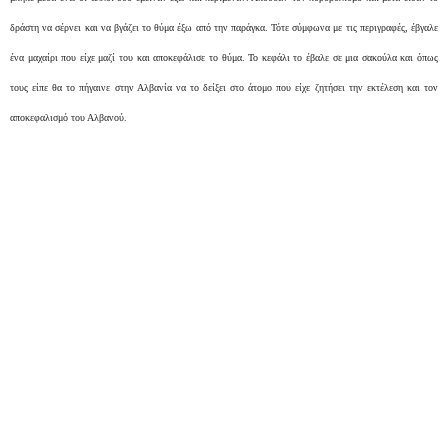
δράστη να σέρνει και να βγάζει το θύμα έξω από την παράγκα. Τότε σύμφωνα με τις περιγραφές, έβγαλε
ένα μαχαίρι που είχε μαζί του και αποκεφάλισε το θύμα. Το κεφάλι το έβαλε σε μια σακούλα και όπως
τους είπε θα το πήγαινε
στην Αλβανία
να το δείξει στο άτομο που είχε ζητήσει την εκτέλεση και τον
αποκεφαλισμό του Αλβανού.