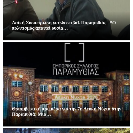
Λαϊκή Συσπείρωση για Φεστιβάλ Παραμυθιάς | “Ο
πολιτισμός απαιτεί ουσία…
Θριαμβευτική πρεμιέρα για την 7η Λευκή Νύχτα στην
Παραμυθιά: Μια…