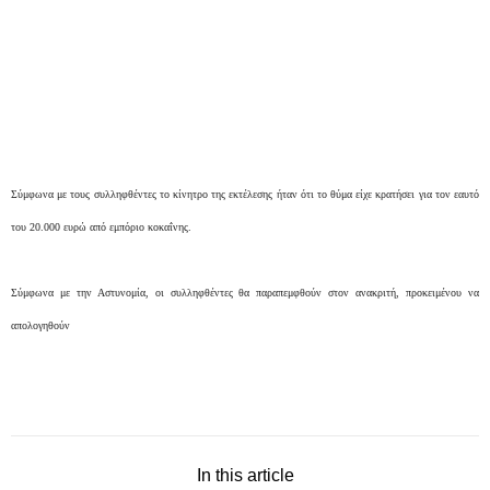
Σύμφωνα με τους συλληφθέντες το κίνητρο της εκτέλεσης ήταν ότι το θύμα είχε κρατήσει για τον εαυτό
του 20.000 ευρώ από εμπόριο κοκαΐνης.
Σύμφωνα με την Αστυνομία, οι συλληφθέντες θα παραπεμφθούν στον ανακριτή, προκειμένου να
απολογηθούν
In this article