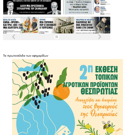
Τα
πρωτοσέλιδα
των
εφημερίδων