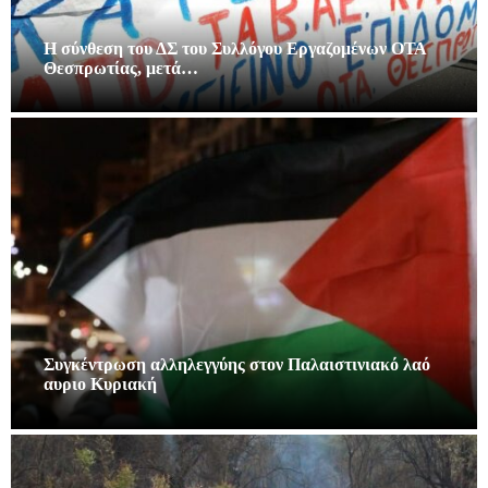
Η σύνθεση του ΔΣ του Συλλόγου Εργαζομένων ΟΤΑ
Θεσπρωτίας, μετά…
Συγκέντρωση αλληλεγγύης στον Παλαιστινιακό λαό
αυριο Κυριακή