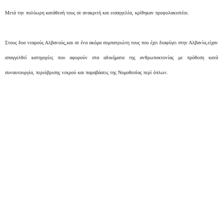
Μετά την πολύωρη κατάθεσή τους σε ανακριτή και εισαγγελέα, κρίθηκαν προφυλακιστέοι.
Στους δυο νεαρούς Αλβανούς,και σε ένα ακόμα συμπατριώτη τους που έχει διαφύγει στην Αλβανία,είχαν
απαγγελθεί κατηγορίες που αφορούν στα αδικήματα της ανθρωποκτονίας με πρόθεση κατά
συναυτουργία, περιύβρισης νεκρού και παραβάσεις της Νομοθεσίας περί όπλων.