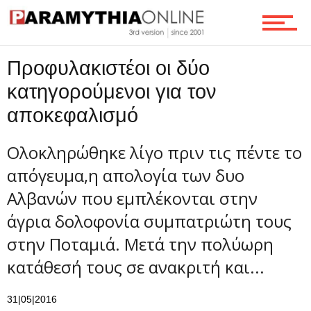
Τεχνολογία
Προφυλακιστέοι οι δύο
κατηγορούμενοι για τον
Ροή
αποκεφαλισμό
Ολοκληρώθηκε λίγο πριν τις πέντε το
Επικοινωνία
απόγευμα,η απολογία των δυο
Αλβανών που εμπλέκονται στην
άγρια δολοφονία συμπατριώτη τους
στην Ποταμιά. Μετά την πολύωρη
κατάθεσή τους σε ανακριτή και...
31|05|2016