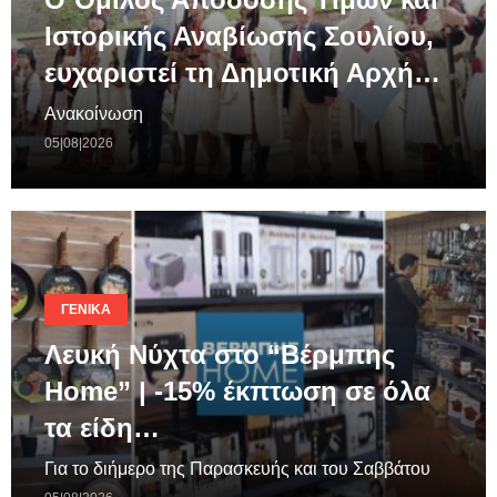
Ιστορικής Αναβίωσης Σουλίου,
ευχαριστεί τη Δημοτική Αρχή…
Ανακοίνωση
05|08|2026
ΓΕΝΙΚΆ
Λευκή Νύχτα στο “Βέρμπης
Home” | -15% έκπτωση σε όλα
τα είδη…
Για το διήμερο της Παρασκευής και του Σαββάτου