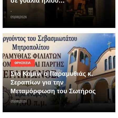
σε γυαλιά ηλίου…
.
05|08|2026
ΘΡΗΣΚΕΊΑ
Στο Καμίνι ο Παραμυθιάς κ.
Σεραπίων για την
Μεταμόρφωση του Σωτήρος
05|08|2026