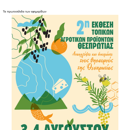
Τα
πρωτοσέλιδα
των
εφημερίδων