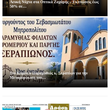
Λευκή Νύχτα στα Οπτικά Ζαχάρης – Εκπτώσεις έως
50% σε…
Στο Καμίνι ο Παραμυθιάς κ. Σεραπίων για την
Μεταμόρφωση του…