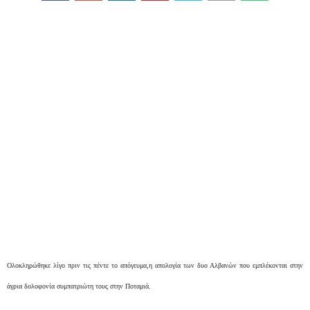
Ολοκληρώθηκε λίγο πριν τις πέντε το απόγευμα,η απολογία των δυο Αλβανών που εμπλέκονται στην
άγρια δολοφονία συμπατριώτη τους στην Ποταμιά.