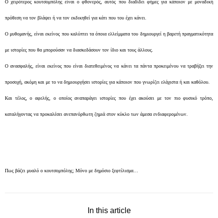
Ο χειρότερος
κουτσομπόλης
είναι ο φθονερός, αυτός που διαδίδει φήμες για κάποιον με μοναδική
πρόθεση να τον βλάψει ή να τον εκδικηθεί για κάτι που του έχει κάνει.
Ο μυθομανής, είναι εκείνος που καλύπτει τα όποια ελλείμματα του δημιουργεί η βαρετή πραγματικότητα
με ιστορίες που θα μπορούσαν να διασκεδάσουν τον ίδιο και τους άλλους.
Ο ανασφαλής, είναι εκείνος που είναι διατεθειμένος να κάνει τα πάντα προκειμένου να τραβήξει την
προσοχή, ακόμη και με το να δημιουργήσει ιστορίες για κάποιον που γνωρίζει ελάχιστα ή και καθόλου.
Και τέλος, ο αφελής, ο οποίος αναπαράγει ιστορίες που έχει ακούσει με τον πιο φυσικό τρόπο,
καταλήγοντας να προκαλέσει ανεπανόρθωτη ζημιά στον κύκλο των άμεσα ενδιαφερομένων.
Πως βάζει μυαλό ο κουτσομπόλης; Μόνο με δημόσιο ξεφτίλισμα…
In this article