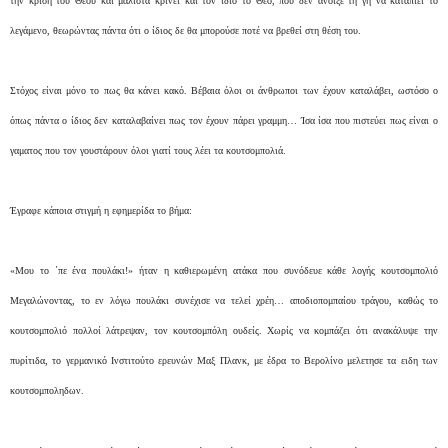
την κρίση του Θεού και μάλιστα κρίνει και τον ίδιο το Θεό, που δεν άνοιξε τη γη να καταπιεί το
λεγάμενο, θεωρώντας πάντα ότι ο ίδιος δε θα μπορούσε ποτέ να βρεθεί στη θέση του.
Στόχος είναι μόνο το πως θα κάνει κακό. Βέβαια όλοι οι άνθρωποι των έχουν καταλάβει, ωστόσο ο
όπως πάντα ο ίδιος δεν καταλαβαίνει πως τον έχουν πάρει γραμμη… Ίσα ίσα που πιστεύει πως είναι ο
γαματος που τον γουστάρουν όλοι γιατί τους λέει τα κουτσομπολιά.
Έγραφε κάποια στιγμή η εφημερίδα το βήμα:
«Μου το ΄πε ένα πουλάκι!» ήταν η καθιερωμένη ατάκα που συνόδευε κάθε λογής κουτσομπολιό
Μεγαλώνοντας, το εν λόγω πουλάκι συνέχισε να τελεί χρέη… αποδιοπομπαίου τράγου, καθώς το
κουτσομπολιό πολλοί λάτρεψαν, τον κουτσομπόλη ουδείς. Χωρίς να κομπάζει ότι ανακάλυψε την
πυρίτιδα, το γερμανικό Ινστιτούτο ερευνών Μαξ Πλανκ, με έδρα το Βερολίνο μελετησε τα ειδη των
κουτσομποληδων.