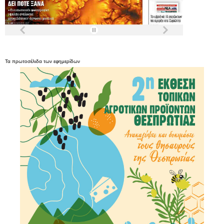
Τα
πρωτοσέλιδα
των
εφημερίδων