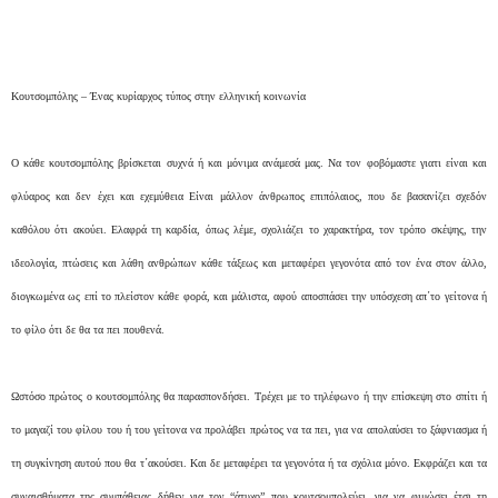
Κουτσομπόλης – Ένας κυρίαρχος τύπος στην ελληνική κοινωνία
O κάθε κουτσομπόλης βρίσκεται συχνά ή και μόνιμα ανάμεσά μας. Να τον φοβόμαστε γιατι είναι και
φλύαρος και δεν έχει και εχεμύθεια Είναι μάλλον άνθρωπος επιπόλαιος, που δε βασανίζει σχεδόν
καθόλου ότι ακούει. Ελαφρά τη καρδία, όπως λέμε, σχολιάζει το χαρακτήρα, τον τρόπο σκέψης, την
ιδεολογία, πτώσεις και λάθη ανθρώπων κάθε τάξεως και μεταφέρει γεγονότα από τον ένα στον άλλο,
διογκωμένα ως επί το πλείστον κάθε φορά, και μάλιστα, αφού αποσπάσει την υπόσχεση απ΄το γείτονα ή
το φίλο ότι δε θα τα πει πουθενά.
Ωστόσο πρώτος ο κουτσομπόλης θα παρασπονδήσει. Τρέχει με το τηλέφωνο ή την επίσκεψη στο σπίτι ή
το μαγαζί του φίλου του ή του γείτονα να προλάβει πρώτος να τα πει, για να απολαύσει το ξάφνιασμα ή
τη συγκίνηση αυτού που θα τ΄ακούσει. Και δε μεταφέρει τα γεγονότα ή τα σχόλια μόνο. Εκφράζει και τα
συναισθήματα της συμπάθειας δήθεν για τον “άτυχο” που κουτσομπολεύει, για να φιμώσει έτσι τη