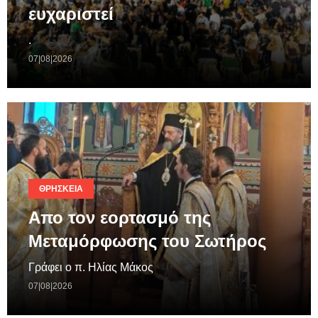
ευχαριστεί
.
07|08|2026
ΘΡΗΣΚΕΊΑ
Απο τον εορτασμό της
Μεταμόρφωσης του Σωτήρος
Γράφει ο π. Ηλίας Μάκος
07|08|2026