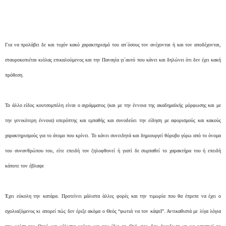
Για να προλάβει δε και τυχόν κακό χαρακτηρισμό του απ΄όσους τον ανέχονται ή και τον αποδέχονται,
σταυροκοπιέται κιόλας επικαλούμενος και την Παναγία γι΄αυτό που κάνει και δηλώνει ότι δεν έχει κακή
πρόθεση.
Το άλλο είδος κουτσομπόλη είναι ο αγράμματος (και με την έννοια της ακαδημαϊκής μόρφωσης και με
την γενικότερη έννοια) υπερόπτης και εμπαθής και συνοδεύει την είδηση με αφορισμούς και κακούς
χαρακτηρισμούς για το άτομο που κρίνει. Το κάνει συνειδητά και δημιουργεί θόρυβο γύρω από το όνομα
του συνανθρώπου του, είτε επειδή τον ζηλοφθονεί ή γιατί δε συμπαθεί το χαρακτήρα του ή επειδή
κάποτε τον έβλαψε
Έχει εύκολη την κατάρα. Προτείνει μάλιστα άλλες φορές και την τιμωρία που θα έπρεπε να έχει ο
σχολιαζόμενος κι απορεί πώς δεν έριξε ακόμα ο Θεός “φωτιά να τον κάψεΙ”. Αντικαθιστά με λίγα λόγια