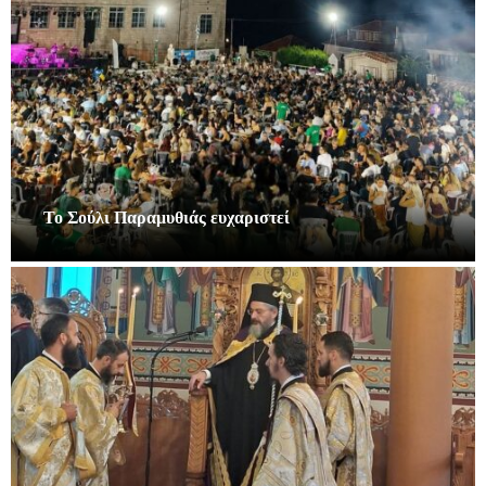
Το Σούλι Παραμυθιάς ευχαριστεί