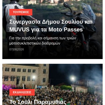
ΤΟΥΡΙΣΜΌΣ
Συνεργασία Δήμου Σουλίου και
MUVUS για τα Moto Passes
Για την προβολή και σήμανση των τριών
μοτοσυκλετιστικών διαδρομών
07|08|2026
ΕΚΔΗΛΏΣΕΙΣ
Το Σούλι Παραμυθιάς