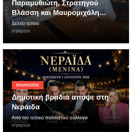
Παραμυθιώτη, Στρατηγού
Βλάσση και Μαυρομιχάλη…
Δελτίο τύπου
07|08|2026
ΕΚΔΗΛΏΣΕΙΣ
Δημοτική βραδιά απόψε στη
Νεράιδα
Από τον τοπικό πολιτιστικό σύλλογο
07|08|2026