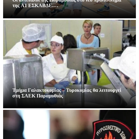
της A1 ΕΣΚΑΒΔΕ.…
Τμήμα Γαλακτοκομίας – Τυροκομίας θα λειτουργεί
στη ΣΑΕΚ Παραμυθιάς