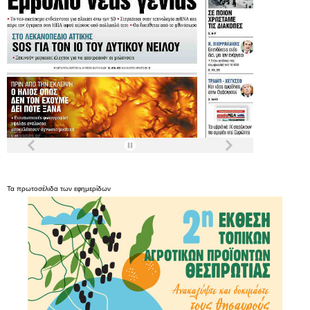
Τα
πρωτοσέλιδα
των
εφημερίδων