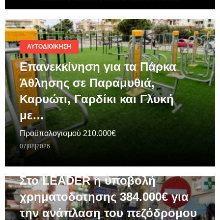
ΑΥΤΟΔΙΟΊΚΗΣΗ
Επανεκκίνηση για τα Πάρκα
Άθλησης σε Παραμυθιά,
Καρυώτι, Γαρδίκι και Γλυκή
με…
Προϋπολογισμού 210.000€
07|08|2026
ΓΕΝΙΚΆ
Στο LEADER η υποβολή
χρηματοδοτησης 384.000€ για
την ανάπλαση του πεζόδρομου