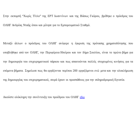
Στην εκπομπή “Χωρίς Τίτλο” της ΕΡΤ Ιωαννίνων και της Βάσως Γκόρου, βρέθηκε ο πρόεδρος του
ΟΛΗΓ Ανδρέας Νταής όπου και μίλησε για το Εμπορευματικό Σταθμό.
Μεταξύ άλλων ο πρόεδρος του ΟΛΗΓ ανέφερε η έγκριση της πρότασης χρηματοδότησης που
υποβλήθηκε από τον ΟΛΗΓ, την Περιφέρεια Ηπείρου και τον δήμο Σουλίου, είναι το πρώτο βήμα για
την δημιουργία του επιχειρηματικού πάρκου και πως απαιτούνται πολλές στοχευμένες κινήσεις για τα
επόμενα βήματα.
Σημείωσε πως θα εργάζονται περίπου 200 εργαζόμενοι ενώ μετα και την ολοκλήρωση
της δημιουργίας του επιχειρηματικού, σειρά έχουν οι προσπάθειες για την σιδηροδρομική Εγνατία.
Ακούστε ολόκληρη την συνέντευξη του προέδρου του ΟΛΗΓ
εδω