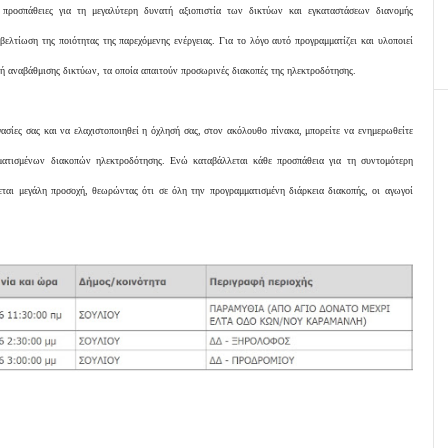
προσπάθειες για τη μεγαλύτερη δυνατή αξιοπιστία των δικτύων και εγκαταστάσεων διανομής
 βελτίωση της ποιότητας της παρεχόμενης ενέργειας. Για το λόγο αυτό προγραμματίζει και υλοποιεί
 ή αναβάθμισης δικτύων, τα οποία απαιτούν προσωρινές διακοπές της ηλεκτροδότησης.
γασίες σας και να ελαχιστοποιηθεί η όχλησή σας, στον ακόλουθο πίνακα, μπορείτε να ενημερωθείτε
αμματισμένων διακοπών ηλεκτροδότησης. Ενώ καταβάλλεται κάθε προσπάθεια για τη συντομότερη
εται μεγάλη προσοχή, θεωρώντας ότι σε όλη την προγραμματισμένη διάρκεια διακοπής, οι αγωγοί