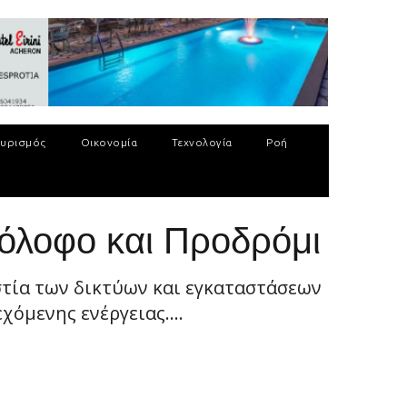
υρισμός
Οικονομία
Τεχνολογία
Ροή
όλοφο και Προδρόμι
στία των δικτύων και εγκαταστάσεων
όμενης ενέργειας....