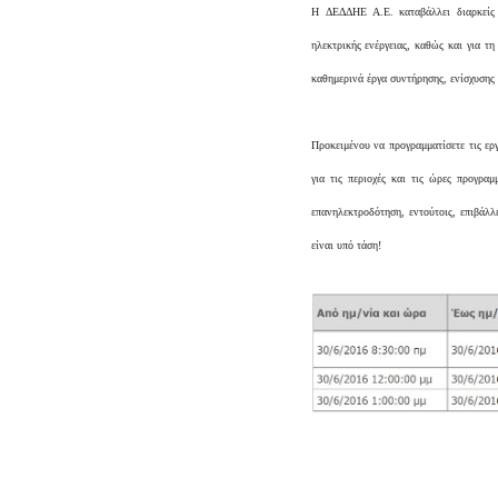
H ΔΕΔΔΗΕ Α.Ε. καταβάλλει διαρκείς 
ηλεκτρικής ενέργειας, καθώς και για τη
καθημερινά έργα συντήρησης, ενίσχυσης
Προκειμένου να προγραμματίσετε τις ερ
για τις περιοχές και τις ώρες προγρ
επανηλεκτροδότηση, εντούτοις, επιβάλλ
είναι υπό τάση!