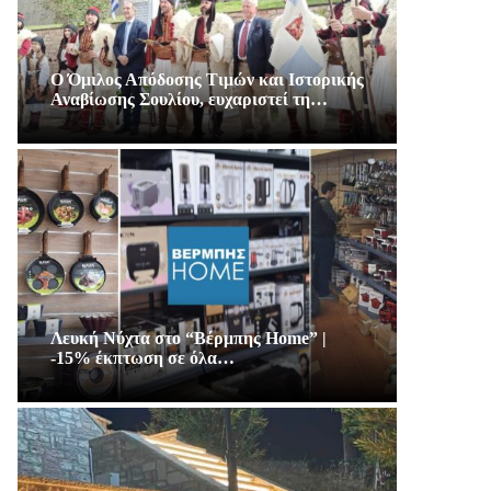
Ο Όμιλος Απόδοσης Τιμών και Ιστορικής
Αναβίωσης Σουλίου, ευχαριστεί τη…
Λευκή Νύχτα στο “Βέρμπης Home” |
-15% έκπτωση σε όλα…