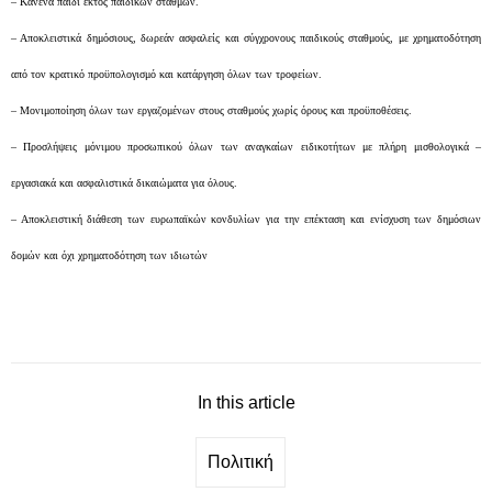
– Κανένα παιδί εκτός παιδικών σταθμών.
– Αποκλειστικά δημόσιους, δωρεάν ασφαλείς και σύγχρονους παιδικούς σταθμούς, με χρηματοδότηση
από τον κρατικό προϋπολογισμό και κατάργηση όλων των τροφείων.
– Μονιμοποίηση όλων των εργαζομένων στους σταθμούς χωρίς όρους και προϋποθέσεις.
– Προσλήψεις μόνιμου προσωπικού όλων των αναγκαίων ειδικοτήτων με πλήρη μισθολογικά –
εργασιακά και ασφαλιστικά δικαιώματα για όλους.
– Αποκλειστική διάθεση των ευρωπαϊκών κονδυλίων για την επέκταση και ενίσχυση των δημόσιων
δομών και όχι χρηματοδότηση των ιδιωτών
In this article
Πολιτική