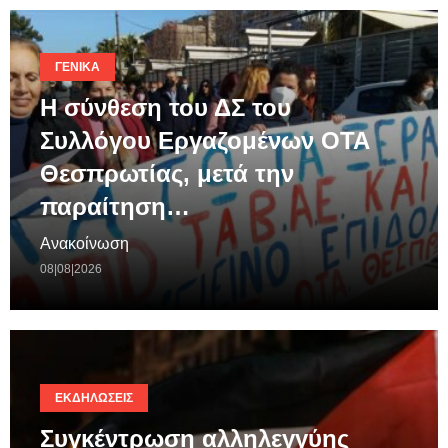
ΓΕΝΙΚΆ
Η σύνθεση του ΔΣ του
Συλλόγου Εργαζομένων ΟΤΑ
Θεσπρωτίας, μετά την
παραίτηση…
Ανακοίνωση
08|08|2026
ΕΚΔΗΛΏΣΕΙΣ
Συγκέντρωση αλληλεγγύης