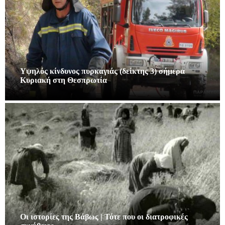
Υψηλός κίνδυνος πυρκαγιάς (δείκτης 3) σήμερα
Κυριακή στη Θεσπρωτία
Οι ιστορίες της Βάβως | Τότε που οι διατροφικές