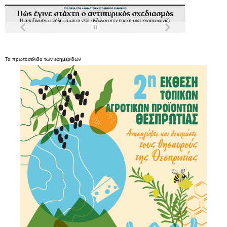
Τα
πρωτοσέλιδα
των
εφημερίδων