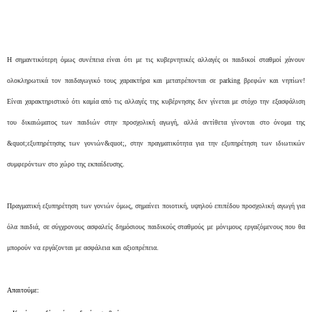
Η σημαντικότερη όμως συνέπεια είναι ότι με τις κυβερνητικές αλλαγές οι παιδικοί σταθμοί χάνουν
ολοκληρωτικά τον παιδαγωγικό τους χαρακτήρα και μετατρέπονται σε parking βρεφών και νηπίων!
Είναι χαρακτηριστικό ότι καμία από τις αλλαγές της κυβέρνησης δεν γίνεται με στόχο την εξασφάλιση
του δικαιώματος των παιδιών στην προσχολική αγωγή, αλλά αντίθετα γίνονται στο όνομα της
&quot;εξυπηρέτησης των γονιών&quot;, στην πραγματικότητα για την εξυπηρέτηση των ιδιωτικών
συμφερόντων στο χώρο της εκπαίδευσης.
Πραγματική εξυπηρέτηση των γονιών όμως, σημαίνει ποιοτική, υψηλού επιπέδου προσχολική αγωγή για
όλα παιδιά, σε σύγχρονους ασφαλείς δημόσιους παιδικούς σταθμούς με μόνιμους εργαζόμενους που θα
μπορούν να εργάζονται με ασφάλεια και αξιοπρέπεια.
Απαιτούμε: