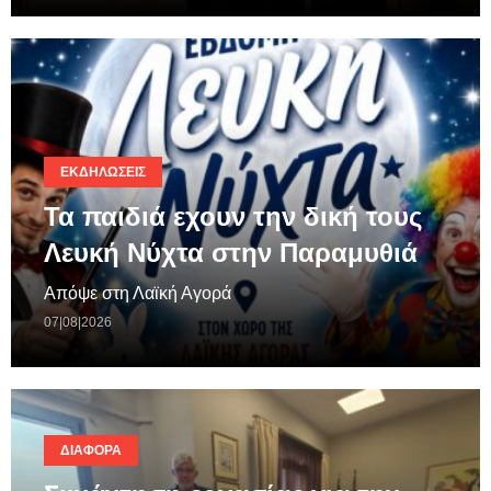
ΕΚΔΗΛΏΣΕΙΣ
Τα παιδιά εχουν την δική τους
Λευκή Νύχτα στην Παραμυθιά
Απόψε στη Λαϊκή Αγορά
07|08|2026
ΔΙΆΦΟΡΑ