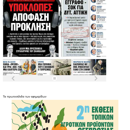
Τα
πρωτοσέλιδα
των
εφημερίδων