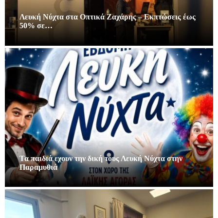
Λευκή Νύχτα στα Οπτικά Ζαχάρης – Εκπτώσεις έως
50% σε…
Τα παιδιά εχουν την δική τους Λευκή Νύχτα στην
Παραμυθιά