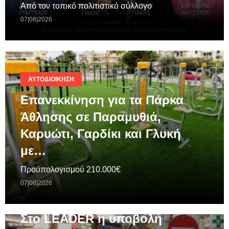
Από τον τοπικό πολιτιστικό σύλλογο
07|08|2026
ΑΥΤΟΔΙΟΊΚΗΣΗ
Επανεκκίνηση για τα Πάρκα
Άθλησης σε Παραμυθιά,
Καρυώτι, Γαρδίκι και Γλυκή
με…
Προϋπολογισμού 210.000€
07|08|2026
ΓΕΝΙΚΆ
Στο LEADER η υποβολή