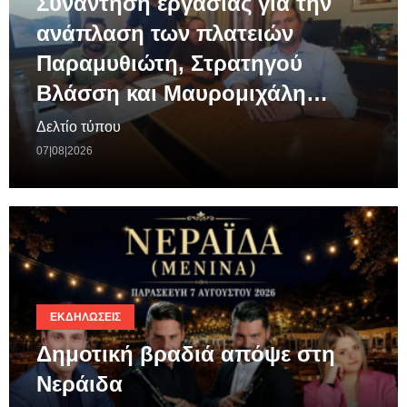
Συνάντηση εργασίας για την
ανάπλαση των πλατειών
Παραμυθιώτη, Στρατηγού
Βλάσση και Μαυρομιχάλη…
Δελτίο τύπου
07|08|2026
ΕΚΔΗΛΏΣΕΙΣ
Δημοτική βραδιά απόψε στη
Νεράιδα