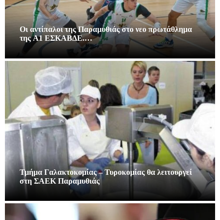
Οι αντίπαλοι της Παραμυθιάς στο νεο πρωτάθλημα
της A1 ΕΣΚΑΒΔΕ.…
Τμήμα Γαλακτοκομίας – Τυροκομίας θα λειτουργεί
στη ΣΑΕΚ Παραμυθιάς