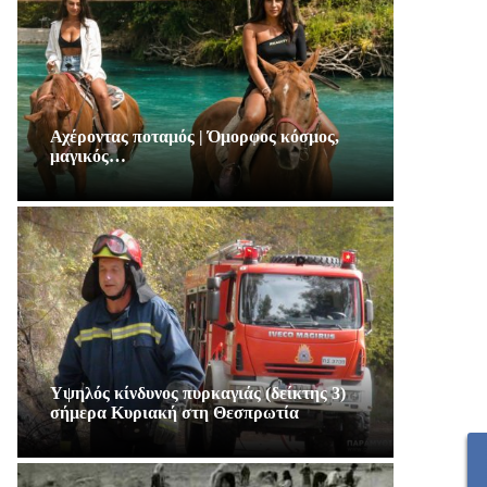
Αχέροντας ποταμός | Όμορφος κόσμος,
μαγικός…
Υψηλός κίνδυνος πυρκαγιάς (δείκτης 3)
σήμερα Κυριακή στη Θεσπρωτία