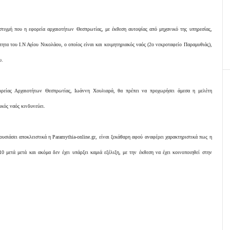
στιγμή που η εφορεία αρχαιοτήτων Θεσπρωτίας, με έκθεση αυτοψίας από μηχανικό της υπηρεσίας,
ητα του Ι.Ν Αγίου Νικολάου, ο οποίος είναι και κοιμητηριακός ναός (2ο νεκροταφείο Παραμυθιάς),
υ.
ρείας Αρχαιοτήτων Θεσπρωτίας, Ιωάννη Χουλιαρά, θα πρέπει να προχωρήσει άμεσα η μελέτη
κός ναός κινδυνεύει.
υσιάσει αποκλειστικά η Paramythia-online.gr, είναι ξεκάθαρη αφού αναφέρει χαρακτηριστικά πως η
10 μετά μετά και ακόμα δεν έχει υπάρξει καμιά εξέλιξη, με την έκθεση να έχει κοινοποιηθεί στην