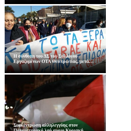
Η σύνθεση του ΔΣ του Συλλόγου
Εργαζομένων ΟΤΑ Θεσπρωτίας, μετά…
Συγκέντρωση αλληλεγγύης στον
Παλαιστινιακό λαό αυριο Κυριακή