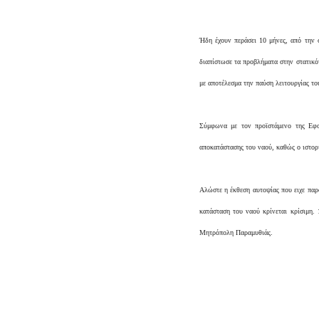
Ήδη έχουν περάσει 10 μήνες, από την 
διαπίστωσε τα προβλήματα στην στατικότ
με αποτέλεσμα την παύση λειτουργίας το
Σύμφωνα με τον προϊστάμενο της Εφο
αποκατάστασης του ναού, καθώς ο ιστορι
Αλώστε η έκθεση αυτοψίας που ειχε παρο
κατάσταση του ναού κρίνεται κρίσιμη. 
Μητρόπολη Παραμυθιάς.