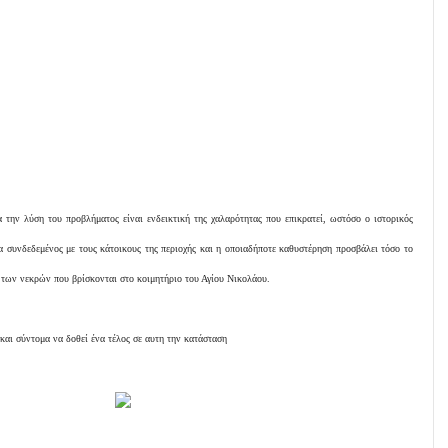
 την λύση του προβλήματος είναι ενδεικτική της χαλαρότητας που επικρατεί, ωστόσο ο ιστορικός
α συνδεδεμένος με τους κάτοικους της περιοχής και η οποιαδήποτε καθυστέρηση προσβάλει τόσο το
 των νεκρών που βρίσκονται στο κοιμητήριο του Αγίου Νικολάου.
και σύντομα να δοθεί ένα τέλος σε αυτη την κατάσταση