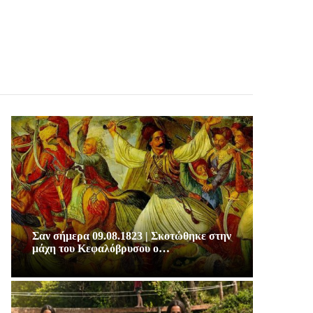
Σαν σήμερα 09.08.1823 | Σκοτώθηκε στην
μάχη του Κεφαλόβρυσου ο…