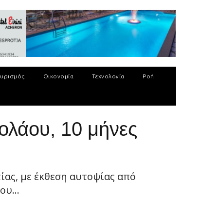
υρισμός
Οικονομία
Τεχνολογία
Ροή
ολάου, 10 μήνες
ίας, με έκθεση αυτοψίας από
υ...