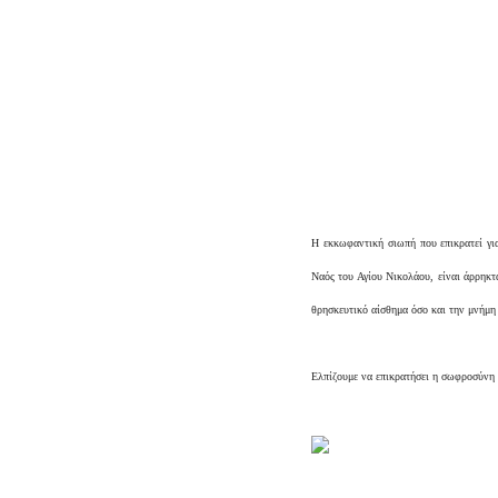
Η εκκωφαντική σιωπή που επικρατεί για
Ναός του Αγίου Νικολάου, είναι άρρηκτ
θρησκευτικό αίσθημα όσο και την μνήμη
Ελπίζουμε να επικρατήσει η σωφροσύνη 