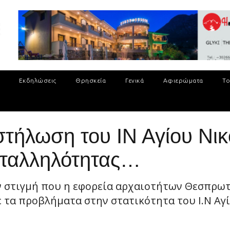
Εκδηλώσεις
Θρησκεία
Γενικά
Αφιερώματα
Το
στήλωση του ΙΝ Αγίου Νικ
αταλληλότητας…
ν στιγμή που η εφορεία αρχαιοτήτων Θεσπρωτ
 τα προβλήματα στην στατικότητα του Ι.Ν Αγίο