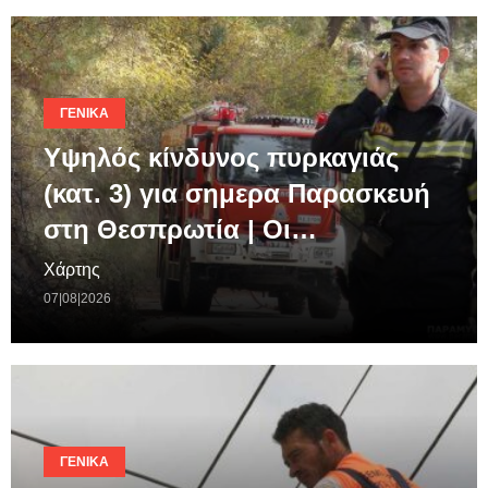
ΓΕΝΙΚΆ
Υψηλός κίνδυνος πυρκαγιάς
(κατ. 3) για σημερα Παρασκευή
στη Θεσπρωτία | Οι…
Χάρτης
07|08|2026
ΓΕΝΙΚΆ