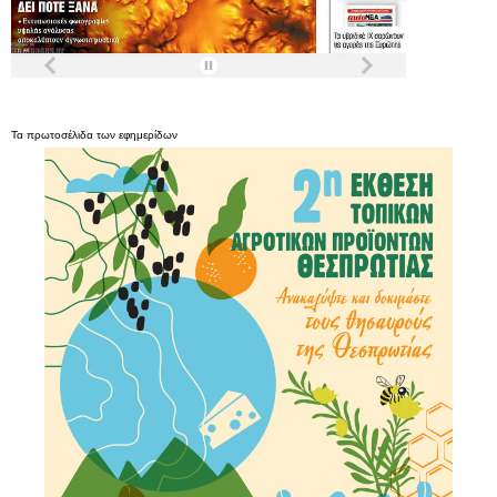
Τα
πρωτοσέλιδα
των
εφημερίδων