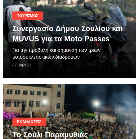
ΤΟΥΡΙΣΜΌΣ
Συνεργασία Δήμου Σουλίου και
MUVUS για τα Moto Passes
Για την προβολή και σήμανση των τριών
μοτοσυκλετιστικών διαδρομών
07|08|2026
ΕΚΔΗΛΏΣΕΙΣ
Το Σούλι Παραμυθιάς