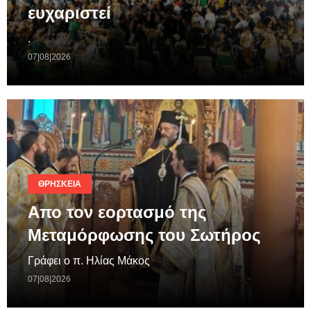
ευχαριστεί
.
07|08|2026
ΘΡΗΣΚΕΊΑ
Απο τον εορτασμό της
Μεταμόρφωσης του Σωτήρος
Γράφει ο π. Ηλίας Μάκος
07|08|2026