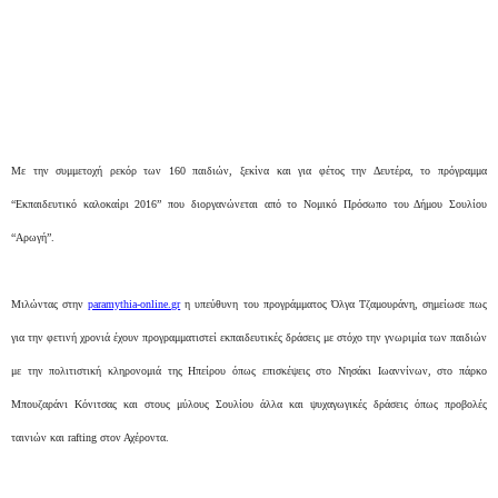
Με την συμμετοχή ρεκόρ των 160 παιδιών, ξεκίνα και για φέτος την Δευτέρα, το πρόγραμμα
“Εκπαιδευτικό καλοκαίρι 2016” που διοργανώνεται από το Νομικό Πρόσωπο του Δήμου Σουλίου
“Αρωγή”.
Μιλώντας στην
paramythia-online.gr
η υπεύθυνη του προγράμματος Όλγα Τζαμουράνη, σημείωσε πως
για την φετινή χρονιά έχουν προγραμματιστεί εκπαιδευτικές δράσεις με στόχο την γνωριμία των παιδιών
με την πολιτιστική κληρονομιά της Ηπείρου όπως επισκέψεις στο Νησάκι Ιωαννίνων, στο πάρκο
Μπουζαράνι Κόνιτσας και στους μύλους Σουλίου άλλα και ψυχαγωγικές δράσεις όπως προβολές
ταινιών και rafting στον Αχέροντα.