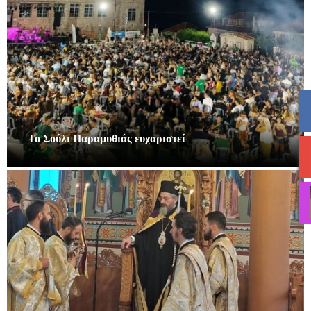
Το Σούλι Παραμυθιάς ευχαριστεί