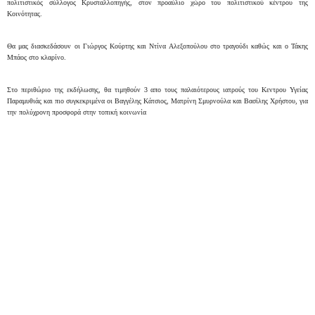
πολιτιστικός σύλλογος Κρυσταλλοπηγής, στον προαύλιο χώρο του πολιτιστικού κέντρου της
Κοινότητας.
Θα μας διασκεδάσουν οι Γιώργος Κούρτης και Ντίνα Αλεξοπούλου στο τραγούδι καθώς και ο Τάκης
Μπάος στο κλαρίνο.
Στο περιθώριο της εκδήλωσης, θα τιμηθούν 3 απο τους παλαιότερους ιατρούς του Κεντρου Υγείας
Παραμυθιάς και πιο συγκεκριμένα οι Βαγγέλης Κάτσιος, Ματρίνη Σμυρνούλα και Βασίλης Χρήστου, για
την πολύχρονη προσφορά στην τοπική κοινωνία