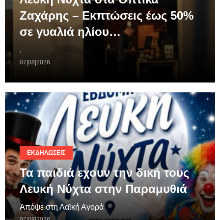
Ζαχάρης – Εκπτώσεις έως 50%
σε γυαλιά ηλίου…
.
07|08|2026
ΕΚΔΗΛΏΣΕΙΣ
Τα παιδιά εχουν την δική τους
Λευκή Νύχτα στην Παραμυθιά
Απόψε στη Λαϊκή Αγορά
07|08|2026