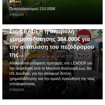
με…
Προϋπολογισμού 210.000€
07|08|2026
ΓΕΝΙΚΆ
Στο LEADER η υποβολή
χρηματοδοτησης 384.000€ για
την ανάπλαση του πεζόδρομου
της…
Ανακαλείται απόφασή πρότασης στο LEADER για
την ανάπλαση από το Μουσειο Βούλγαρη έως τον
Ι.Ν. Δονάτου, για την αποφυγή διπλής
χρηματοδότησης και την ομαλή προώθηση της νέας
υποψηφιότητας.
07|08|2026