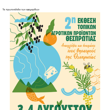
Τα
πρωτοσέλιδα
των
εφημερίδων