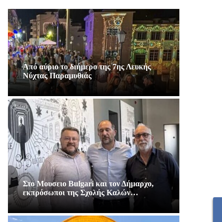
Από αύριο το διήμερο της 7ης Λευκής
Νύχτας Παραμυθιάς
Στο Μουσειο Bulgari και τον Δήμαρχο,
εκπρόσωποι της Σχολής Καλών…